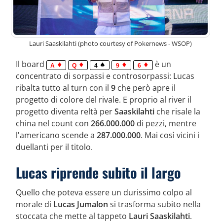
Lauri Saaskilahti (photo courtesy of Pokernews - WSOP)
Il board
è un
A
Q
4
9
6
concentrato di sorpassi e controsorpassi: Lucas
ribalta tutto al turn con il
9
che però apre il
progetto di colore del rivale. E proprio al river il
progetto diventa reltà per
Saaskilahti
che risale la
china nel count con
266.000.000
di pezzi, mentre
l'americano scende a
287.000.000
. Mai così vicini i
duellanti per il titolo.
Lucas riprende subito il largo
Quello che poteva essere un durissimo colpo al
morale di
Lucas Jumalon
si trasforma subito nella
stoccata che mette al tappeto
Lauri Saaskilahti
.