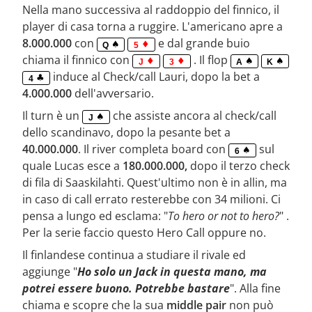
Nella mano successiva al raddoppio del finnico, il
player di casa torna a ruggire. L'americano apre a
8.000.000
con
e dal grande buio
Q
5
chiama il finnico con
. Il flop
J
3
A
K
induce al Check/call Lauri, dopo la bet a
4
4.000.000
dell'avversario.
Il turn è un
che assiste ancora al check/call
J
dello scandinavo, dopo la pesante bet a
40.000.000
. Il river completa board con
sul
6
quale Lucas esce a
180.000.000,
dopo il terzo check
di fila di Saaskilahti. Quest'ultimo non è in allin, ma
in caso di call errato resterebbe con 34 milioni. Ci
pensa a lungo ed esclama: "
To hero or not to hero?
" .
Per la serie faccio questo Hero Call oppure no.
Il finlandese continua a studiare il rivale ed
aggiunge "
Ho solo un Jack in questa mano, ma
potrei essere buono. Potrebbe bastare
". Alla fine
chiama e scopre che la sua
middle pair
non può