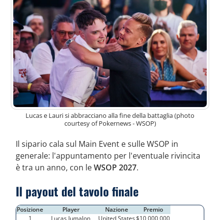
Lucas e Lauri si abbracciano alla fine della battaglia (photo
courtesy of Pokernews - WSOP)
Il sipario cala sul Main Event e sulle WSOP in
generale: l'appuntamento per l'eventuale rivincita
è tra un anno, con le
WSOP 2027
.
Il payout del tavolo finale
Posizione
Player
Nazione
Premio
1
Lucas Jumalon
United States
$10,000,000