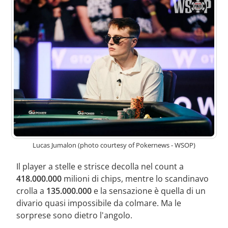
Lucas Jumalon (photo courtesy of Pokernews - WSOP)
Il player a stelle e strisce decolla nel count a
418.000.000
milioni di chips, mentre lo scandinavo
crolla a
135.000.000
e la sensazione è quella di un
divario quasi impossibile da colmare. Ma le
sorprese sono dietro l'angolo.