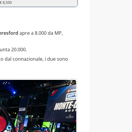
€ 8,500
eresford
apre a 8.000 da MP,
unta 20.000.
to dal connazionale, i due sono