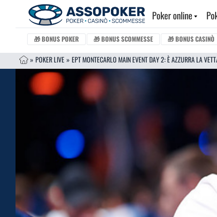
Vai al contenuto
Poker online
Pok
🎁 BONUS POKER
🎁 BONUS SCOMMESSE
🎁 BONUS CASINÒ
»
POKER LIVE
»
EPT MONTECARLO MAIN EVENT DAY 2: È AZZURRA LA VETT