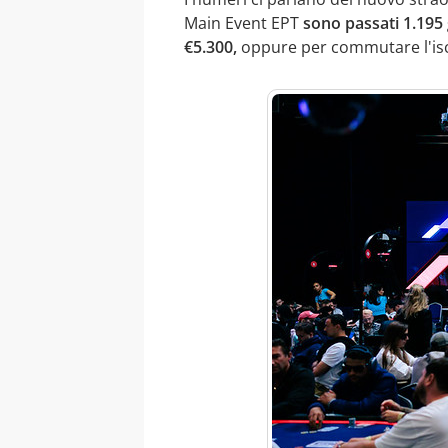
Main Event EPT
sono passati 1.195 
€5.300,
oppure per commutare l'iscr