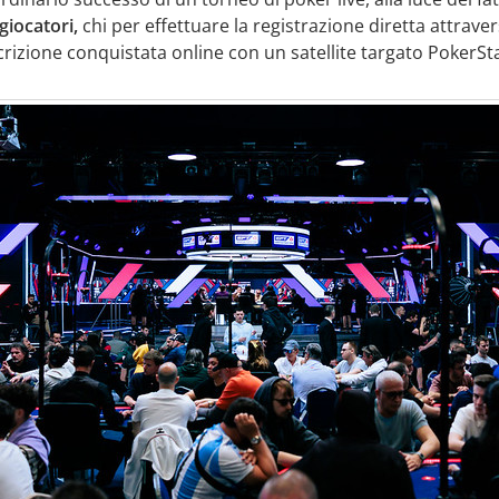
giocatori,
chi per effettuare la registrazione diretta attrav
izione conquistata online con un satellite targato PokerSt