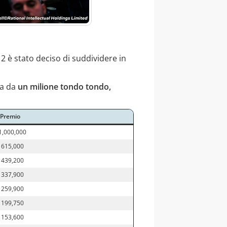
 2 è stato deciso di suddividere in
ta da
un milione tondo tondo,
Premio
1,000,000
 615,000
 439,200
 337,900
 259,900
 199,750
 153,600