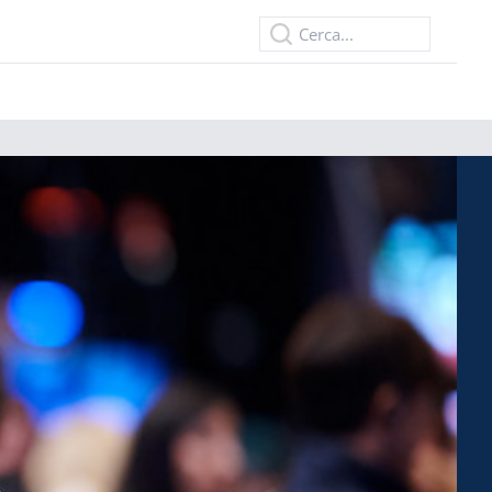
Search for: