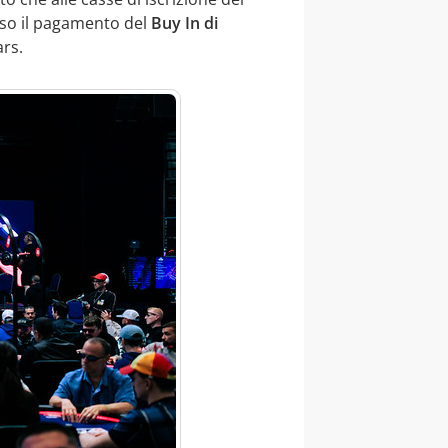
erso il pagamento del
Buy In di
ars.