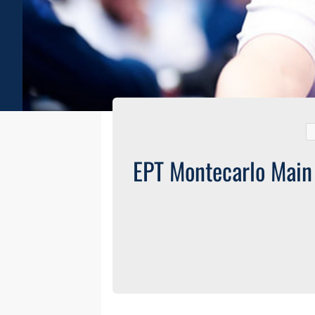
EPT Montecarlo Main E