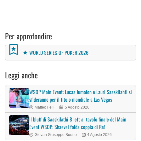
Per approfondire
WORLD SERIES OF POKER 2026
Leggi anche
WSOP Main Event: Lucas Jumalon e Lauri Saaskilahti si
sfideranno per il titolo mondiale a Las Vegas
Matteo Felli
5 Agosto 2026
Il bluff di Saaskilathi 8 left al tavolo finale del Main
Event WSOP: Shaevel folda coppia di Re!
Giovan Giuseppe Buono
4 Agosto 2026