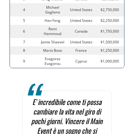
Michael
4
United States
$2,750,000
Gagliano
5
Han Feng
United States
$2,250,000
Rami
6
Canada
$1,750,000
Hammoud
7
Jamie Shaevel
United States
$1,500,000
8
Mario Boos
France
$1,250,000
Evagoras
9
Cyprus
$1,000,000
Evagorou
E' incredibile come ti possa
cambiare la vita nel giro di
pochi giorni. Vincere il Main
Event è un sogno che si