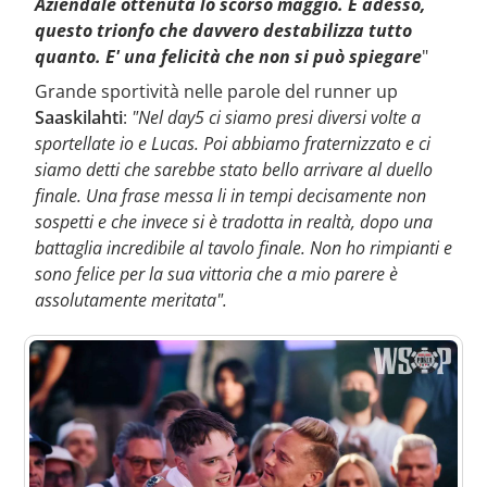
Aziendale ottenuta lo scorso maggio. E adesso,
questo trionfo che davvero destabilizza tutto
quanto. E' una felicità che non si può spiegare
"
Grande sportività nelle parole del runner up
Saaskilahti
:
"Nel day5 ci siamo presi diversi volte a
sportellate io e Lucas. Poi abbiamo fraternizzato e ci
siamo detti che sarebbe stato bello arrivare al duello
finale. Una frase messa li in tempi decisamente non
sospetti e che invece si è tradotta in realtà, dopo una
battaglia incredibile al tavolo finale. Non ho rimpianti e
sono felice per la sua vittoria che a mio parere è
assolutamente meritata".