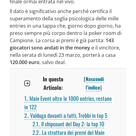
finale ormai entrata nel vivo.
Il dato è significativo anche perché certifica il
superamento della soglia psicologica delle mille
entries in una tappa che, giorno dopo giorno, ha
preso sempre più corpo dentro la poker room di
Campione. La corsa ai premi è già partita:
143
giocatori sono andati in the money
e il vincitore,
nella serata di lunedì 23 marzo, porterà a casa
120.000 euro
, salvo deal.
In questo
[
Nascondi
Articolo:
l’indice
]
1.
Main Event oltre le 1000 entries, restano
in 122
2.
Valduga davanti a tutti, Trebbi in top 5
2.1.
Il chipcount del Day 2: la top 10
2.2.
La struttura dei premi del Main