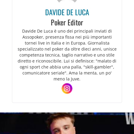
DAVIDE DE LUCA
Poker Editor
Davide De Luca è uno dei principali inviati di
Assopoker, presenza fissa nei più importanti
tornei live in Italia e in Europa. Giornalista
specializzato nel poker da oltre dieci anni, unisce
competenza tecnica, taglio narrativo e uno stile
diretto e riconoscibile. Lui si definisce: "malato di
ogni sport che abbia una palla, "skill-gambler",
comunicatore seriale". Ama la menta, un po'
meno la Juve.