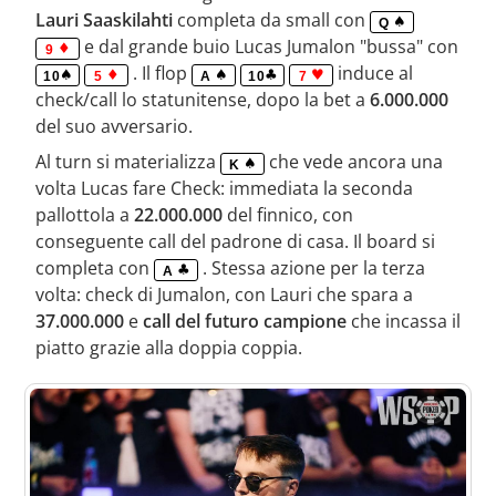
Lauri Saaskilahti
completa da small con
Q
e dal grande buio Lucas Jumalon "bussa" con
9
. Il flop
induce al
10
5
A
10
7
check/call lo statunitense, dopo la bet a
6.000.000
del suo avversario.
Al turn si materializza
che vede ancora una
K
volta Lucas fare Check: immediata la seconda
pallottola a
22.000.000
del finnico, con
conseguente call del padrone di casa. Il board si
completa con
. Stessa azione per la terza
A
volta: check di Jumalon, con Lauri che spara a
37.000.000
e
call del futuro campione
che incassa il
piatto grazie alla doppia coppia.