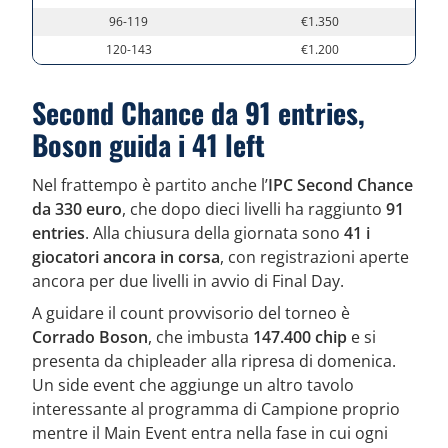
96-119
€1.350
120-143
€1.200
Second Chance da 91 entries,
Boson guida i 41 left
Nel frattempo è partito anche l’
IPC Second Chance
da 330 euro
, che dopo dieci livelli ha raggiunto
91
entries
. Alla chiusura della giornata sono
41 i
giocatori ancora in corsa
, con registrazioni aperte
ancora per due livelli in avvio di Final Day.
A guidare il count provvisorio del torneo è
Corrado Boson
, che imbusta
147.400 chip
e si
presenta da chipleader alla ripresa di domenica.
Un side event che aggiunge un altro tavolo
interessante al programma di Campione proprio
mentre il Main Event entra nella fase in cui ogni