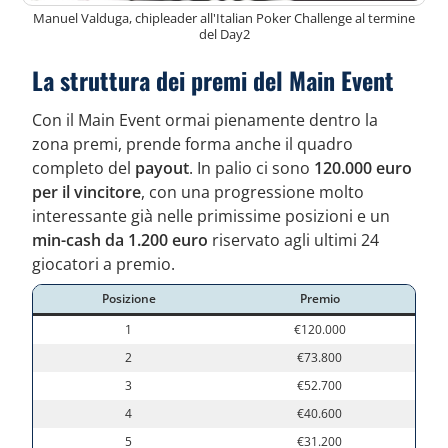
Manuel Valduga, chipleader all'Italian Poker Challenge al termine
del Day2
La struttura dei premi del Main Event
Con il Main Event ormai pienamente dentro la
zona premi, prende forma anche il quadro
completo del
payout
. In palio ci sono
120.000 euro
per il vincitore
, con una progressione molto
interessante già nelle primissime posizioni e un
min-cash da 1.200 euro
riservato agli ultimi 24
giocatori a premio.
Posizione
Premio
1
€120.000
2
€73.800
3
€52.700
4
€40.600
5
€31.200