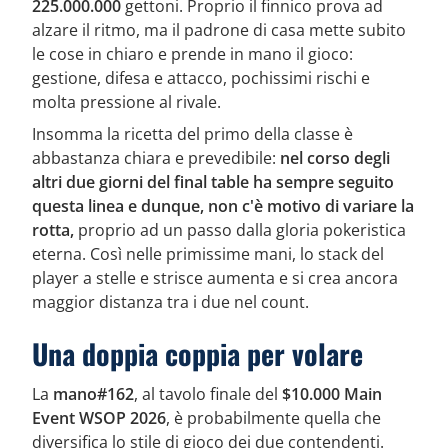
225.000.000
gettoni. Proprio il finnico prova ad
alzare il ritmo, ma il padrone di casa mette subito
le cose in chiaro e prende in mano il gioco:
gestione, difesa e attacco, pochissimi rischi e
molta pressione al rivale.
Insomma la ricetta del primo della classe è
abbastanza chiara e prevedibile:
nel corso degli
altri due giorni del final table ha sempre seguito
questa linea e dunque, non c'è motivo di variare la
rotta,
proprio ad un passo dalla gloria pokeristica
eterna. Così nelle primissime mani, lo stack del
player a stelle e strisce aumenta e si crea ancora
maggior distanza tra i due nel count.
Una doppia coppia per volare
La
mano#162
, al tavolo finale del
$10.000 Main
Event WSOP 2026
, è probabilmente quella che
diversifica lo stile di gioco dei due contendenti.