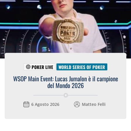
POKER LIVE
WORLD SERIES OF POKER
WSOP Main Event: Lucas Jumalon è il campione
del Mondo 2026
6 Agosto 2026
Matteo Felli