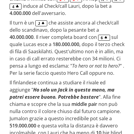
induce al Check/call Lauri, dopo la bet a
4
4.000.000
dell'avversario.
Il turn è un
che assiste ancora al check/call
J
dello scandinavo, dopo la pesante bet a
40.000.000
. Il river completa board con
sul
6
quale Lucas esce a
180.000.000,
dopo il terzo check
di fila di Saaskilahti. Quest'ultimo non è in allin, ma
in caso di call errato resterebbe con 34 milioni. Ci
pensa a lungo ed esclama: "
To hero or not to hero?
" .
Per la serie faccio questo Hero Call oppure no.
Il finlandese continua a studiare il rivale ed
aggiunge "
Ho solo un Jack in questa mano, ma
potrei essere buono. Potrebbe bastare
". Alla fine
chiama e scopre che la sua
middle pair
non può
nulla contro il colore chiuso dal futuro campione.
Jumalon grazie a questo incredibile pot sale a
519.000.000
e questa volta la distanza è davvero
incolmabile, con Lauri che ha meno di
10
big blind.