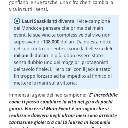
gonfiano le sue tasche: una cifra che ti cambia la
vita in tutti i sensi.
Lauri Saaskilahti
diventa il vice-campione
del Mondo: e pensare che prima del main
event, le sue vincite complessive dal vivo non
superavano i
138.000
dollari. Da questa notte,
nel suo conto corrente ci sono la bellezza di
6
milioni di dollari
in più, dopo essere stato
senza dubbio uno dei maggiori protagonisti
del tavolo finale. L'Hero call con il Jack è stato
fin troppo forzato ed ha impedito al finnico di
mettere le mani sulla vittoria.
Immensa la gioia del neo campione: "
E' incredibile
come ti possa cambiare la vita nel giro di pochi
giorni. Vincere il Main Event è un sogno che si
realizza e davvero negli ultimi mesi sono arrivate
tantissime gioie: tra cui la laurea in Economia