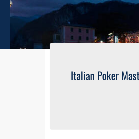
Italian Poker Mast