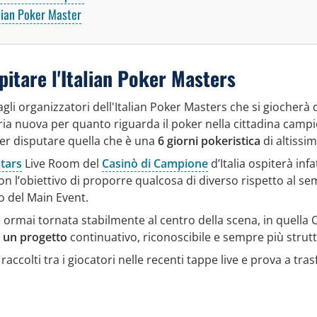
alian Poker Master
itare l'Italian Poker Masters
dagli organizzatori dell'Italian Poker Masters che si giocher
ia nuova per quanto riguarda il poker nella cittadina campi
per disputare quella che è una
6 giorni pokeristica
di altissim
tars
Live Room del
Casinò di Campione
d’Italia ospiterà infa
on l’obiettivo di proporre qualcosa di diverso rispetto al se
o del Main Event.
 ormai tornata stabilmente al centro della scena, in quella 
di un progetto
continuativo, riconoscibile e sempre più strut
 raccolti tra i giocatori nelle recenti tappe live e prova a tr