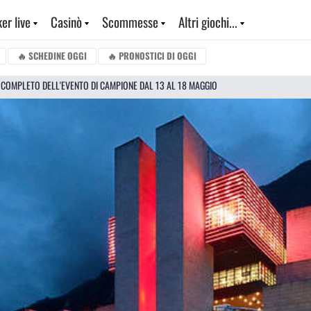
er live
Casinò
Scommesse
Altri giochi...
🔥 SCHEDINE OGGI
🔥 PRONOSTICI DI OGGI
O COMPLETO DELL'EVENTO DI CAMPIONE DAL 13 AL 18 MAGGIO