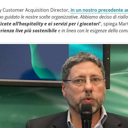
ly Customer Acquisition Director,
in un nostro precedente a
o guidato le nostre scelte organizzative. Abbiamo deciso di riall
icate all’hospitality e ai servizi per i giocatori
", spiega Mart
erienza live più sostenibile
e in linea con le esigenze della co