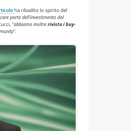
rticolo
ha ribadito lo spirito del
ocare parte dell’investimento dal
ucci, "
abbiamo inoltre
rivisto i buy-
mmunity
".