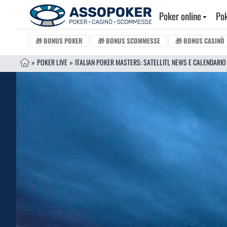
Vai al contenuto
Poker online
Pok
🎁 BONUS POKER
🎁 BONUS SCOMMESSE
🎁 BONUS CASINÒ
»
POKER LIVE
»
ITALIAN POKER MASTERS: SATELLITI, NEWS E CALENDARI