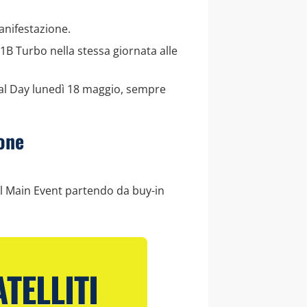
anifestazione.
 1B Turbo nella stessa giornata alle
inal Day lunedì 18 maggio, sempre
ione
l Main Event partendo da buy-in
TELLITI