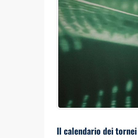
Il calendario dei tornei