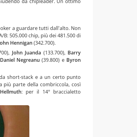
hiudendo da chipleader. Un ottimo
oker a guardare tutti dall'alto. Non
/B: 505.000 chip, più dei 481.500 di
John Hennigan
(342.700).
700),
John Juanda
(133.700),
Barry
Daniel Negreanu
(39.800) e
Byron
a short-stack e a un certo punto
 più parte della combriccola, così
 Hellmuth
: per il 14° braccialetto