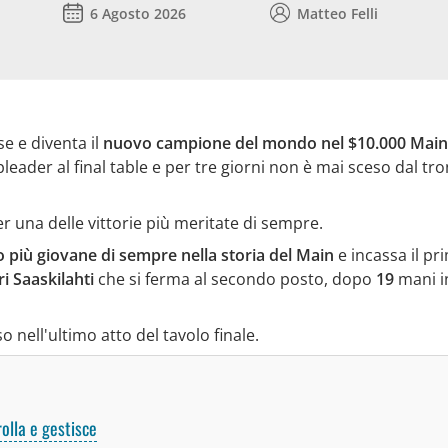
6 Agosto 2026
Matteo Felli
se e diventa il
nuovo campione del mondo nel $10.000 Mai
eader al final table e per tre giorni non è mai sceso dal tron
er una delle vittorie più meritate di sempre.
to più giovane di sempre nella storia del Main
e incassa il p
i Saaskilahti
che si ferma al secondo posto, dopo
19
mani in
 nell'ultimo atto del tavolo finale.
lla e gestisce