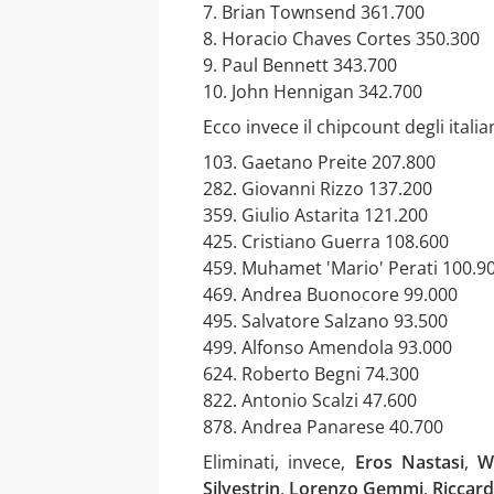
7. Brian Townsend 361.700
8. Horacio Chaves Cortes 350.300
9. Paul Bennett 343.700
10. John Hennigan 342.700
Ecco invece il chipcount degli italian
103. Gaetano Preite 207.800
282. Giovanni Rizzo 137.200
359. Giulio Astarita 121.200
425. Cristiano Guerra 108.600
459. Muhamet 'Mario' Perati 100.9
469. Andrea Buonocore 99.000
495. Salvatore Salzano 93.500
499. Alfonso Amendola 93.000
624. Roberto Begni 74.300
822. Antonio Scalzi 47.600
878. Andrea Panarese 40.700
Eliminati, invece,
Eros Nastasi
,
W
Silvestrin
,
Lorenzo Gemmi
,
Riccar