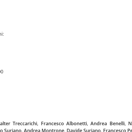
i:
00
alter Treccarichi
,
Francesco Albonetti
,
Andrea Benelli
,
N
do Suriano
,
Andrea Montrone
,
Davide Suriano
,
Francesco Pe