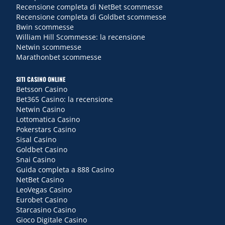
Recensione completa di NetBet scommesse
Recensione completa di Goldbet scommesse
Bwin scommesse
William Hill Scommesse: la recensione
Netwin scommesse
Marathonbet scommesse
SITI CASINO ONLINE
Betsson Casino
Bet365 Casino: la recensione
Netwin Casino
Lottomatica Casino
Pokerstars Casino
Sisal Casino
Goldbet Casino
Snai Casino
Guida completa a 888 Casino
NetBet Casino
LeoVegas Casino
Eurobet Casino
Starcasino Casino
Gioco Digitale Casino