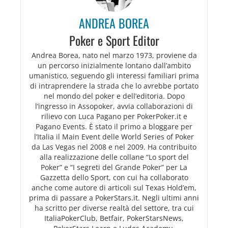
ANDREA BOREA
Poker e Sport Editor
Andrea Borea, nato nel marzo 1973, proviene da
un percorso inizialmente lontano dall’ambito
umanistico, seguendo gli interessi familiari prima
di intraprendere la strada che lo avrebbe portato
nel mondo del poker e dell’editoria. Dopo
l’ingresso in Assopoker, avvia collaborazioni di
rilievo con Luca Pagano per PokerPoker.it e
Pagano Events. È stato il primo a bloggare per
l’Italia il Main Event delle World Series of Poker
da Las Vegas nel 2008 e nel 2009. Ha contribuito
alla realizzazione delle collane “Lo sport del
Poker” e “I segreti del Grande Poker” per La
Gazzetta dello Sport, con cui ha collaborato
anche come autore di articoli sul Texas Hold’em,
prima di passare a PokerStars.it. Negli ultimi anni
ha scritto per diverse realtà del settore, tra cui
ItaliaPokerClub, Betfair, PokerStarsNews,