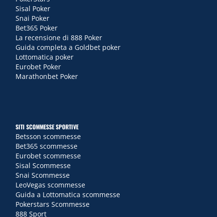
Sisal Poker
Snai Poker
Bet365 Poker
La recensione di 888 Poker
Guida completa a Goldbet poker
Lottomatica poker
Eurobet Poker
Marathonbet Poker
SITI SCOMMESSE SPORTIVE
Betsson scommesse
Bet365 scommesse
Eurobet scommesse
Sisal Scommesse
Snai Scommesse
LeoVegas scommesse
Guida a Lottomatica scommesse
Pokerstars Scommesse
888 Sport