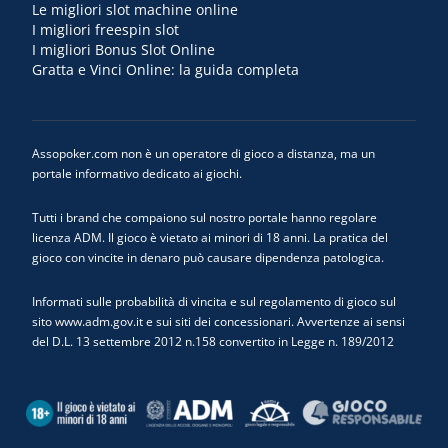
Le migliori slot machine online
I migliori freespin slot
I migliori Bonus Slot Online
Gratta e Vinci Online: la guida completa
Assopoker.com non è un operatore di gioco a distanza, ma un
portale informativo dedicato ai giochi.
Tutti i brand che compaiono sul nostro portale hanno regolare
licenza ADM. Il gioco è vietato ai minori di 18 anni. La pratica del
gioco con vincite in denaro può causare dipendenza patologica.
Informati sulle probabilità di vincita e sul regolamento di gioco sul
sito www.adm.gov.it e sui siti dei concessionari. Avvertenze ai sensi
del D.L. 13 settembre 2012 n.158 convertito in Legge n. 189/2012