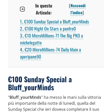
In questo
[
Nascondi
Articolo:
l’indice
]
1.
€100 Sunday Special a Bluff_yourMinds
2.
€100 Night On Stars a panfro0
3.
€10 MicroMillions-71 The Big PKO a
michelegatto
4.
€20 MicroMillions-74 Daily Main a
aperipane90
€100 Sunday Special a
Bluff_yourMinds
"
Bluff_yourMinds
" ha messo le mani sulla vittoria
più importante della notte di lunedì, quella del
Sunday Special che ieri doveva completare il suo