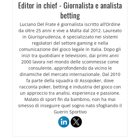
Editor in chief - Giornalista e analista
betting
Luciano Del Frate è giornalista iscritto all’Ordine
da oltre 25 anni e vive a Malta dal 2012. Laureato
in Giurisprudenza, è specializzato nei sistemi
regolatori del settore gaming e nella
comunicazione del gioco legale in Italia. Dopo gli
inizi tra quotidiani e televisioni, dai primi anni
2000 lavora nel mondo delle scommesse come
consulente, approfondendo da vicino le
dinamiche del mercato internazionale. Dal 2010
fa parte della squadra di Assopoker, dove
racconta poker, betting e industria del gioco con
un approccio tra analisi, esperienza e passione.
Malato di sport fin da bambino, non ha mai
smesso di inseguire quel sogno nato sfogliando il
Guerin Sportivo