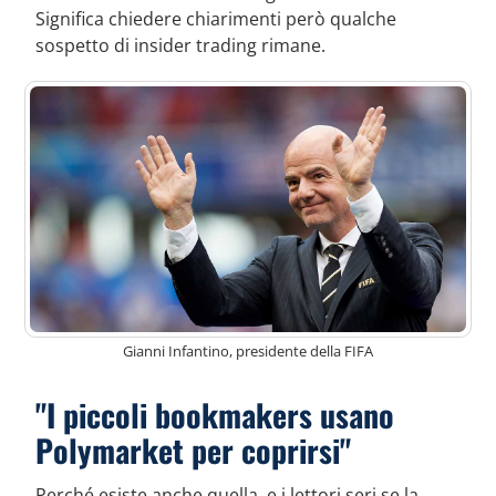
Significa chiedere chiarimenti però qualche
sospetto di insider trading rimane.
Gianni Infantino, presidente della FIFA
"I piccoli bookmakers usano
Polymarket per coprirsi"
Perché esiste anche quella, e i lettori seri se la