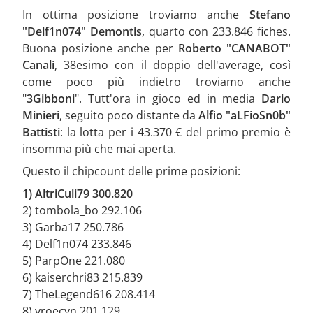
In ottima posizione troviamo anche
Stefano
"Delf1n074" Demontis
, quarto con 233.846 fiches.
Buona posizione anche per
Roberto "CANABOT"
Canali
, 38esimo con il doppio dell'average, così
come poco più indietro troviamo anche
"
3Gibboni
". Tutt'ora in gioco ed in media
Dario
Minieri
, seguito poco distante da
Alfio "aLFioSn0b"
Battisti
: la lotta per i 43.370 € del primo premio è
insomma più che mai aperta.
Questo il chipcount delle prime posizioni:
1) AltriCuli79 300.820
2) tombola_bo 292.106
3) Garba17 250.786
4) Delf1n074 233.846
5) ParpOne 221.080
6) kaiserchri83 215.839
7) TheLegend616 208.414
8) yroecyn 201.129