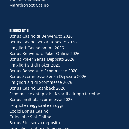
Marathonbet Casino
RISORSE UTILI
Bonus Casino di Benvenuto 2026
Bonus Casino Senza Deposito 2026
I migliori Casinò online 2026
Bonus Benvenuto Poker Online 2026
Bonus Poker Senza Deposito 2026
I migliori siti di Poker 2026
Bonus Benvenuto Scommesse 2026
Bonus Scommesse Senza Deposito 2026
I migliori siti di Scommesse 2026
Bonus Casinò Cashback 2026
Scommesse antepost: i favoriti a lungo termine
Bonus multipla scommesse 2026
Le quote maggiorate di oggi
Codici Bonus Casinò
Guida alle Slot Online
Bonus Slot senza deposito
Le migliori slot machine online