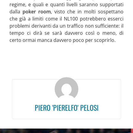
regime, e quali e quanti livelli saranno supportati
dalla
poker room
, visto che in molti sospettano
che già a limiti come il NL100 potrebbero esserci
problemi derivanti da un traffico non sufficiente: il
tempo ci dirà se sarà davvero così o meno, di
certo ormai manca davvero poco per scoprirlo.
PIERO 'PIERELFO' PELOSI