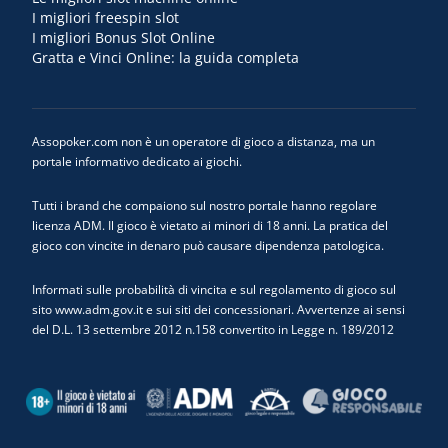
I migliori freespin slot
I migliori Bonus Slot Online
Gratta e Vinci Online: la guida completa
Assopoker.com non è un operatore di gioco a distanza, ma un
portale informativo dedicato ai giochi.
Tutti i brand che compaiono sul nostro portale hanno regolare
licenza ADM. Il gioco è vietato ai minori di 18 anni. La pratica del
gioco con vincite in denaro può causare dipendenza patologica.
Informati sulle probabilità di vincita e sul regolamento di gioco sul
sito www.adm.gov.it e sui siti dei concessionari. Avvertenze ai sensi
del D.L. 13 settembre 2012 n.158 convertito in Legge n. 189/2012