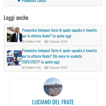
Pronostici Calcio
Leggi anche
Pronostico Antepost Serie B: quale squadra è favorita
per la vittoria finale? Le quote oggi
Matteo Felli
8 Agosto 2026
Pronostico Antepost Serie A: quale squadra è favorita
per la vittoria finale? Chi vince lo scudetto
2026/2027? Le quote oggi
Matteo Felli
6 Agosto 2026
LUCIANO DEL FRATE