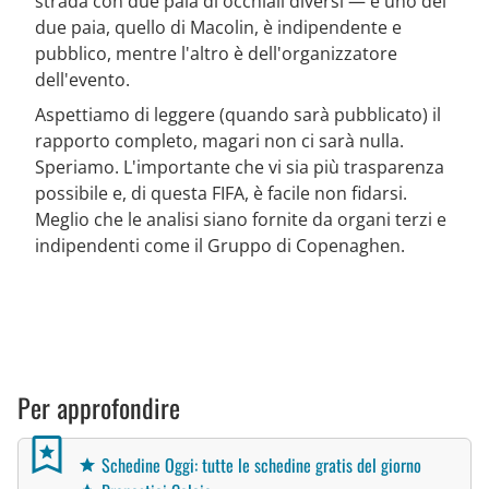
strada con due paia di occhiali diversi — e uno dei
due paia, quello di Macolin, è indipendente e
pubblico, mentre l'altro è dell'organizzatore
dell'evento.
Aspettiamo di leggere (quando sarà pubblicato) il
rapporto completo, magari non ci sarà nulla.
Speriamo. L'importante che vi sia più trasparenza
possibile e, di questa FIFA, è facile non fidarsi.
Meglio che le analisi siano fornite da organi terzi e
indipendenti come il Gruppo di Copenaghen.
Per approfondire
Schedine Oggi: tutte le schedine gratis del giorno