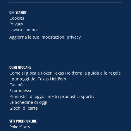
CHI SIAMO?
Cookies
Privacy
Lavora con noi
Aggiorna le tue impostazioni privacy
COME GIOCARE
Come si gioca a Poker Texas Hold’em: la guida e le regole
I punteggi del Texas Hold'em
Casinò
Scommesse
Pronostici di oggi: i nostri pronostici sportivi
Le Schedine di oggi
Giochi di carte
SITI POKER ONLINE
PokerStars