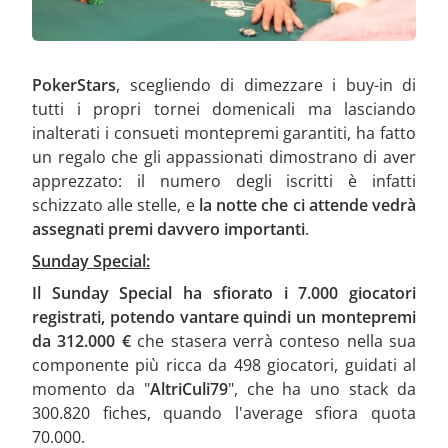
PokerStars
, scegliendo di dimezzare i buy-in di
tutti i propri tornei domenicali ma lasciando
inalterati i consueti montepremi garantiti, ha fatto
un regalo che gli appassionati dimostrano di aver
apprezzato: il numero degli iscritti è infatti
schizzato alle stelle, e
la notte che ci attende vedrà
assegnati premi davvero importanti
.
Sunday Special:
Il Sunday Special ha sfiorato i 7.000 giocatori
registrati, potendo vantare quindi un montepremi
da 312.000 €
che stasera verrà conteso nella sua
componente più ricca da 498 giocatori, guidati al
momento da "
AltriCuli79
", che ha uno stack da
300.820 fiches, quando l'average sfiora quota
70.000.