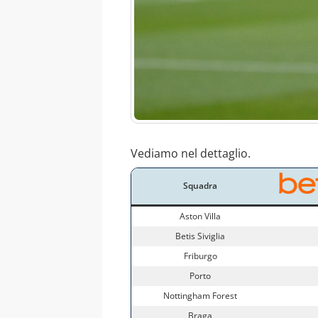
Vediamo nel dettaglio.
Squadra
Aston Villa
Betis Siviglia
Friburgo
Porto
Nottingham Forest
Braga