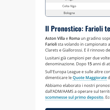
Celta Vigo
Bologna
Il Pronostico: Farioli 
Aston Villa
e
Roma
un gradino sopr
Farioli
sta volando in campionato a
Clarets e Giallorossi. E il rinnovo de
Lusitani già campioni per due volt
denominazione. Dopo
15
anni di a
Sull'Europa League e sulle altre c
dimenticare le
Quote Maggiorate
d
Abbiamo elaborato i nostri pronosti
dall’ADM/AAMS a operare sul territ
scommesse sul primo deposito
. E