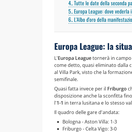
4.
Tutte le date della seconda pa
5.
Europa League: dove vederla 
6.
L'Albo d'oro della manifestazi
Europa League: la situa
L'
Europa League
tornerà in campo g
come detto, quasi eliminato dalla 
al Villa Park, visto che la formazion
semifinale.
Quasi fatta invece per il
Friburgo
ch
disposizione anche la sconfitta fino
l'
1-1
in terra lusitana e lo stesso va
Il quadro delle gare d'andata:
Bologna - Aston Villa: 1-3
Friburgo - Celta Vigo: 3-0