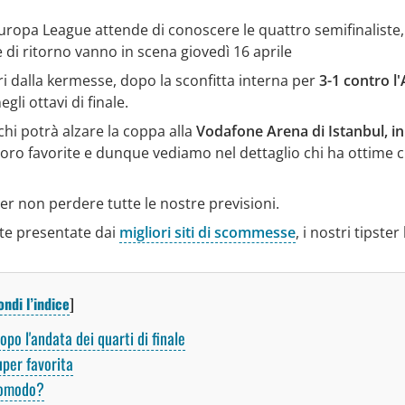
Europa League attende di conoscere le quattro semifinaliste,
de di ritorno vanno in scena giovedì 16 aprile
 dalla kermesse, dopo la sconfitta interna per
3-1 contro l'
egli ottavi di finale.
chi potrà alzare la coppa alla
Vodafone Arena di Istanbul, in
o favorite e dunque vediamo nel dettaglio chi ha ottime ch
r non perdere tutte le nostre previsioni.
ote presentate dai
migliori siti di scommesse
, i nostri tipste
ndi l’indice
]
po l'andata dei quarti di finale
uper favorita
ncomodo?