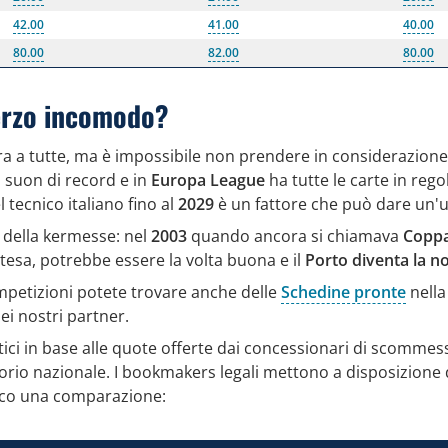
42.00
41.00
40.00
80.00
82.00
80.00
terzo incomodo?
a a tutte, ma è impossibile non prendere in considerazione
 suon di record e in
Europa League
ha tutte le carte in rego
l tecnico italiano fino al
2029
è un fattore che può dare un'ul
e della kermesse: nel
2003
quando ancora si chiamava
Coppa
ttesa, potrebbe essere la volta buona e il
Porto diventa la no
ompetizioni potete trovare anche delle
Schedine pronte
nella
ei nostri partner.
ci in base alle quote offerte dai concessionari di scommesse
orio nazionale. I bookmakers legali mettono a disposizione d
cco una comparazione: