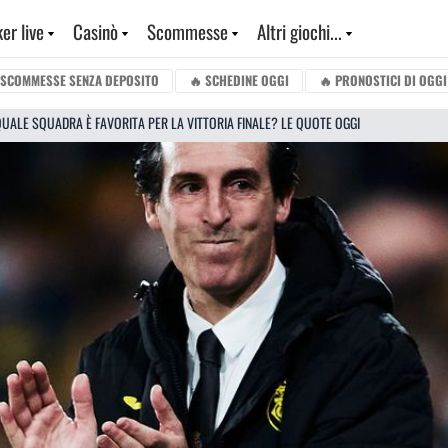
er live
Casinò
Scommesse
Altri giochi...
 SCOMMESSE SENZA DEPOSITO
🔥 SCHEDINE OGGI
🔥 PRONOSTICI DI OGGI
ALE SQUADRA È FAVORITA PER LA VITTORIA FINALE? LE QUOTE OGGI