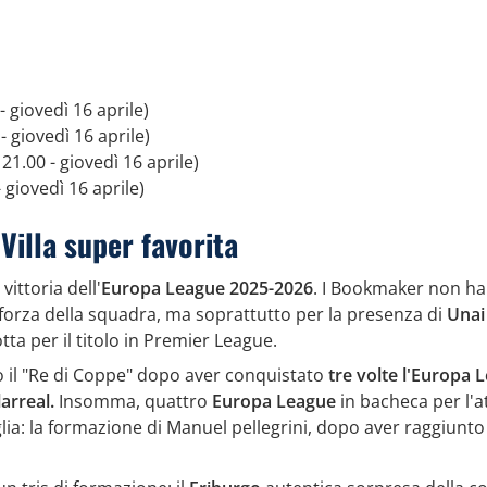
- giovedì 16 aprile)
- giovedì 16 aprile)
1.00 - giovedì 16 aprile)
- giovedì 16 aprile)
Villa super favorita
vittoria dell'
Europa League 2025-2026
. I Bookmaker non ha
a forza della squadra, ma soprattutto per la presenza di
Unai
tta per il titolo in Premier League.
o il "Re di Coppe" dopo aver conquistato
tre volte l'Europa L
larreal.
Insomma, quattro
Europa League
in bacheca per l'at
iviglia: la formazione di Manuel pellegrini, dopo aver raggiunt