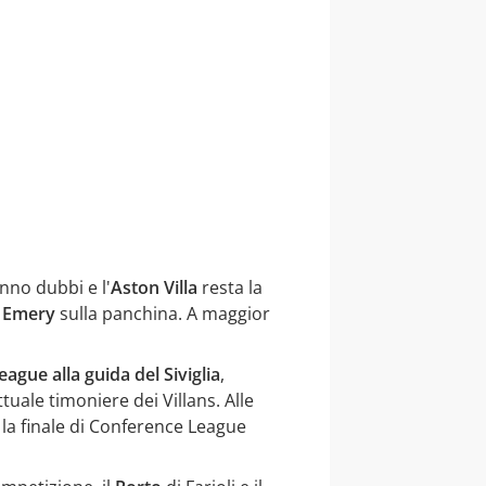
nno dubbi e l'
Aston Villa
resta la
 Emery
sulla panchina. A maggior
eague alla guida del Siviglia
,
tuale timoniere dei Villans. Alle
o la finale di Conference League