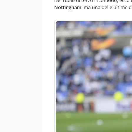
Nel ruolo di terzo incomodo, ecco u
Nottingham
: ma una delle ultime d