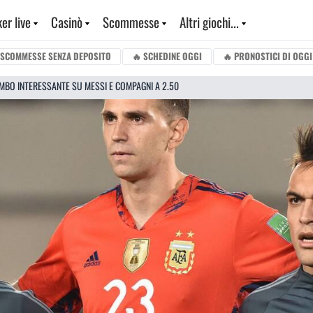
er live
Casinò
Scommesse
Altri giochi...
 SCOMMESSE SENZA DEPOSITO
🔥 SCHEDINE OGGI
🔥 PRONOSTICI DI OGGI
MBO INTERESSANTE SU MESSI E COMPAGNI A 2.50