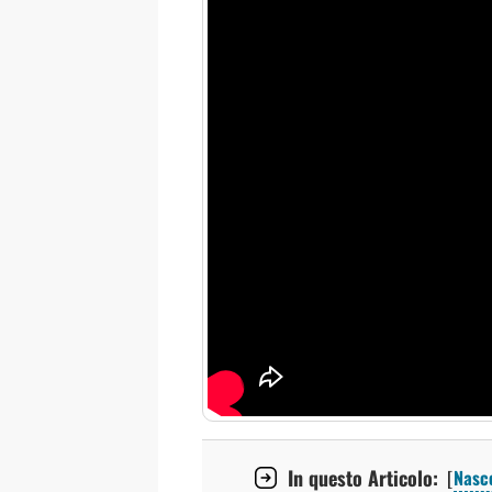
In questo Articolo:
[
Nasco