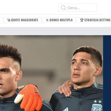
Search for:
🚀 QUOTE MAGGIORATE
％ BONUS MULTIPLA
🏆 STRATEGIA BETTING