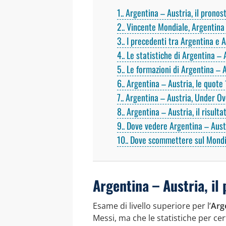
1.
Argentina – Austria, il pronos
2.
Vincente Mondiale, Argentina 
3.
I precedenti tra Argentina e A
4.
Le statistiche di Argentina – 
5.
Le formazioni di Argentina – 
6.
Argentina – Austria, le quote
7.
Argentina – Austria, Under Ov
8.
Argentina – Austria, il risulta
9.
Dove vedere Argentina – Austr
10.
Dove scommettere sul Mond
Argentina – Austria, il
Esame di livello superiore per l’
Arg
Messi, ma che le statistiche per ce