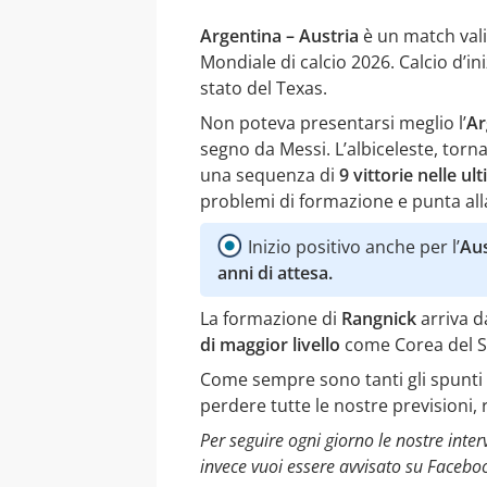
Argentina – Austria
è un match val
Mondiale di calcio 2026. Calcio d’in
stato del Texas.
Non poteva presentarsi meglio l’
Ar
segno da Messi. L’albiceleste, torn
una sequenza di
9 vittorie nelle ul
problemi di formazione e punta alla 
Inizio positivo anche per l’
Aus
anni di attesa.
La formazione di
Rangnick
arriva d
di maggior livello
come Corea del Sud
Come sempre sono tanti gli spunti 
perdere tutte le nostre previsioni, r
Per seguire ogni giorno le nostre inte
invece vuoi essere avvisato su Facebo