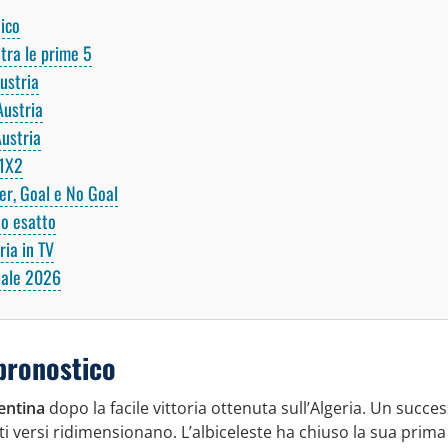
tico
tra le prime 5
ustria
Austria
Austria
 1X2
er, Goal e No Goal
to esatto
ia in TV
iale 2026
 pronostico
entina
dopo la facile vittoria ottenuta sull’Algeria. Un success
rti versi ridimensionano. L’albiceleste ha chiuso la sua prim