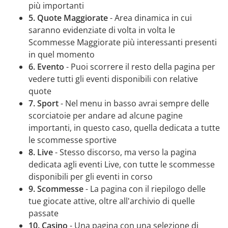
più importanti
5. Quote Maggiorate
- Area dinamica in cui
saranno evidenziate di volta in volta le
Scommesse Maggiorate più interessanti presenti
in quel momento
6. Evento
- Puoi scorrere il resto della pagina per
vedere tutti gli eventi disponibili con relative
quote
7. Sport
- Nel menu in basso avrai sempre delle
scorciatoie per andare ad alcune pagine
importanti, in questo caso, quella dedicata a tutte
le scommesse sportive
8. Live
- Stesso discorso, ma verso la pagina
dedicata agli eventi Live, con tutte le scommesse
disponibili per gli eventi in corso
9. Scommesse
- La pagina con il riepilogo delle
tue giocate attive, oltre all'archivio di quelle
passate
10. Casino
- Una pagina con una selezione di