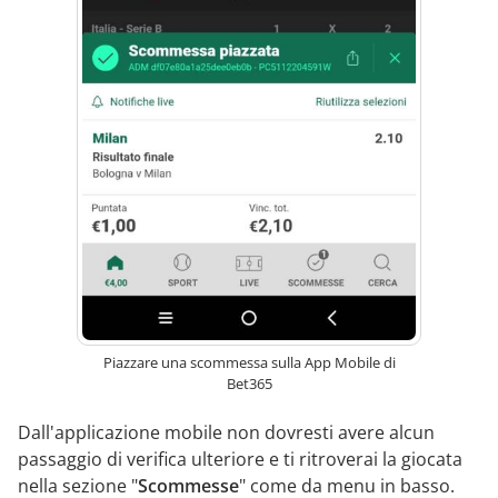
Piazzare una scommessa sulla App Mobile di
Bet365
Dall'applicazione mobile non dovresti avere alcun
passaggio di verifica ulteriore e ti ritroverai la giocata
nella sezione "
Scommesse
" come da menu in basso.