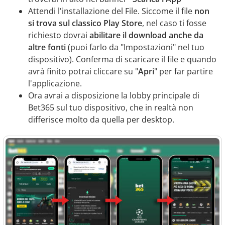
Attendi l'installazione del File. Siccome il file
non
si trova sul classico Play Store
, nel caso ti fosse
richiesto dovrai
abilitare il download anche da
altre fonti
(puoi farlo da "Impostazioni" nel tuo
dispositivo). Conferma di scaricare il file e quando
avrà finito potrai cliccare su "
Apri
" per far partire
l'applicazione.
Ora avrai a disposizione la lobby principale di
Bet365 sul tuo dispositivo, che in realtà non
differisce molto da quella per desktop.