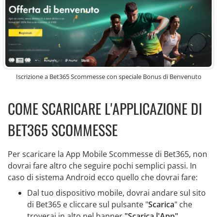
Iscrizione a Bet365 Scommesse con speciale Bonus di Benvenuto
COME SCARICARE L'APPLICAZIONE DI
BET365 SCOMMESSE
Per scaricare la App Mobile Scommesse di Bet365, non
dovrai fare altro che seguire pochi semplici passi. In
caso di sistema Android ecco quello che dovrai fare:
Dal tuo dispositivo mobile, dovrai andare sul sito
di Bet365 e cliccare sul pulsante "
Scarica
" che
troverai in alto nel banner
"Scarica l'App"