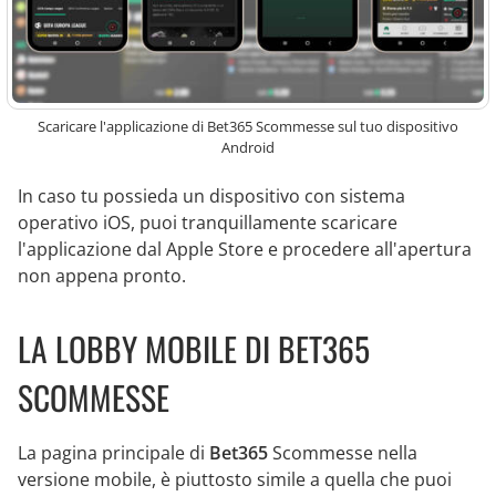
Scaricare l'applicazione di Bet365 Scommesse sul tuo dispositivo
Android
In caso tu possieda un dispositivo con sistema
operativo iOS, puoi tranquillamente scaricare
l'applicazione dal Apple Store e procedere all'apertura
non appena pronto.
LA LOBBY MOBILE DI BET365
SCOMMESSE
La pagina principale di
Bet365
Scommesse nella
versione mobile, è piuttosto simile a quella che puoi