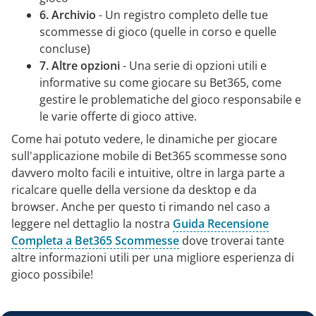
6. Archivio
- Un registro completo delle tue
scommesse di gioco (quelle in corso e quelle
concluse)
7. Altre opzioni
- Una serie di opzioni utili e
informative su come giocare su Bet365, come
gestire le problematiche del gioco responsabile e
le varie offerte di gioco attive.
Come hai potuto vedere, le dinamiche per giocare
sull'applicazione mobile di Bet365 scommesse sono
davvero molto facili e intuitive, oltre in larga parte a
ricalcare quelle della versione da desktop e da
browser. Anche per questo ti rimando nel caso a
leggere nel dettaglio la nostra
Guida Recensione
Completa a Bet365 Scommesse
dove troverai tante
altre informazioni utili per una migliore esperienza di
gioco possibile!