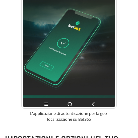
L'applicazione di autenticazione per la geo-
localizzazione su Bet365