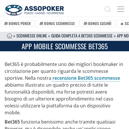
Vai al contenuto
Search for:
🎁 BONUS POKER
🎁 BONUS SCOMMESSE
🎁 BONUS CASINÒ
🔥 SC
»
SCOMMESSE ONLINE
»
GUIDA COMPLETA A BET365 SCOMMESSE
»
APP MO
APP MOBILE SCOMMESSE BET365
Bet365 è probabilmente uno dei migliori bookmaker in
circolazione per quanto riguarda le scommesse
sportive. Nella nostra
recensione Bet365 scommesse
abbiamo illustrato un quadro preciso di tutte le
funzionalità disponibili, ma forse potresti avere
bisogno di un ulteriore approfondimento nel caso
volessi utilizzare la piattaforma da un dispositivo
mobile.
Bet365
funziona benissimo anche tramite qualsiasi
Browser, ma è disponibile anche un'applicazione