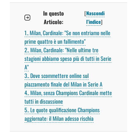
In questo
[
Nascondi
Articolo:
l’indice
]
1.
Milan, Cardinale: "Se non entriamo nelle
prime quattro è un fallimento"
2.
Milan, Cardinale: "Nelle ultime tre
stagioni abbiamo speso più di tutti in Serie
A"
3.
Dove scommettere online sul
piazzamento finale del Milan in Serie A
4.
Milan, senza Champions Cardinale mette
tutti in discussione
5.
Le quote qualificazione Champions
aggiornate: il Milan adesso rischia