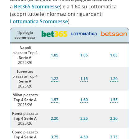
a
Bet365 Scommesse
) e a 1.60 su Lottomatica
(scopri tutte le informazioni riguardanti
Lottomatica Scommesse
).
Tipologia
scommessa
Napoli
piazzato Top 4
1.05
1.05
1.05
Serie A
2025/26
Juventus
piazzata Top 4
1.22
1.15
1.20
Serie A
2025/26
Milan
piazzato
Top 4
Serie A
1.57
1.60
1.55
2025/26
Roma
piazzata
Top 4
Serie A
2.20
2.25
2.20
2025/26
Como
piazzato
Top 4
Serie A
3.75
4.50
3.75