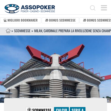
Vai al contenuto
Search for:
💻 MIGLIORI BOOKMAKER
🎁 BONUS SCOMMESSE
🎁 BONUS SCOMMESS
»
SCOMMESSE
»
SCOMMESSE
CALCIO
SERIE A