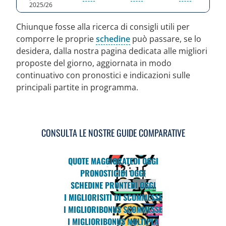
2025/26
Chiunque fosse alla ricerca di consigli utili per
comporre le proprie
schedine
può passare, se lo
desidera, dalla nostra pagina dedicata alle migliori
proposte del giorno, aggiornata in modo
continuativo con pronostici e indicazioni sulle
principali partite in programma.
CONSULTA LE NOSTRE GUIDE COMPARATIVE
QUOTE MAGGIORATE
DI OGGI
PRONOSTICI
DI OGGI
SCHEDINE PRONTE
DI OGGI
I MIGLIORI
SITI DI SCOMMESSE
I MIGLIORI
BONUS SCOMMESSE
I MIGLIORI
BONUS MULTIPLA