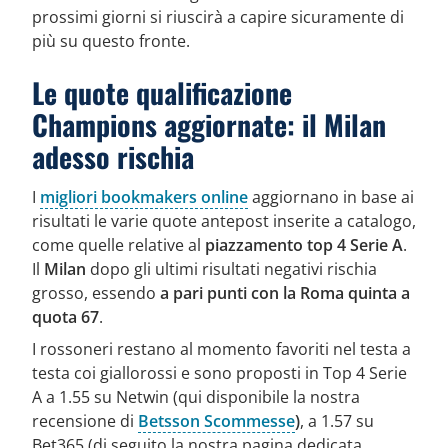
prossimi giorni si riuscirà a capire sicuramente di
più su questo fronte.
Le quote qualificazione
Champions aggiornate: il Milan
adesso rischia
I
migliori bookmakers online
aggiornano in base ai
risultati le varie quote antepost inserite a catalogo,
come quelle relative al
piazzamento top 4 Serie A
.
Il
Milan
dopo gli ultimi risultati negativi rischia
grosso, essendo
a pari punti con la Roma quinta a
quota 67
.
I rossoneri restano al momento favoriti nel testa a
testa coi giallorossi e sono proposti in Top 4 Serie
A a 1.55 su Netwin (qui disponibile la nostra
recensione di
Betsson Scommesse
)
, a 1.57 su
Bet365 (di seguito la nostra pagina dedicata