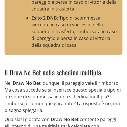
pareggio e persa in caso di vittoria della
squadra in trasferta.
Esito 2 DNB
: Tipo di scommessa
vincente in caso di successo della
squadra in trasferta, rimborsata in caso
di pareggio e persa in caso di vittoria
della squadra di casa.
Il Draw No Bet nella schedina multipla
Nel
Draw No Bet
, dunque, il pareggio vale il rimborso.
Ma cosa succede se si inserisce questo speciale tipo di
opzione di scommessa in una schedina multipla? Il
rimborso è comunque garantito? La risposta è no, ma
bisogna spiegarla.
Qualsiasi giocata con
Draw No Bet
contente pareggi
all'interno di una multipla sarà calcolata con