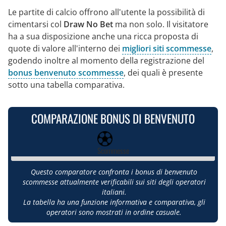
Le partite di calcio offrono all'utente la possibilità di
cimentarsi col
Draw No Bet
ma non solo. Il visitatore
ha a sua disposizione anche una ricca proposta di
quote di valore all'interno dei
migliori siti scommesse
,
godendo inoltre al momento della registrazione del
bonus benvenuto scommesse
, dei quali è presente
sotto una tabella comparativa.
COMPARAZIONE BONUS DI BENVENUTO
Scommesse
Questo comparatore confronta i bonus di benvenuto
scommesse attualmente verificabili sui siti degli operatori
italiani.
La tabella ha una funzione informativa e comparativa, gli
operatori sono mostrati in ordine casuale.