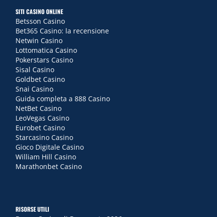
SITI CASINO ONLINE
Betsson Casino
Bet365 Casino: la recensione
Netwin Casino
Lottomatica Casino
Pokerstars Casino
Sisal Casino
Goldbet Casino
Snai Casino
Guida completa a 888 Casino
NetBet Casino
LeoVegas Casino
Eurobet Casino
Starcasino Casino
Gioco Digitale Casino
William Hill Casino
Marathonbet Casino
RISORSE UTILI