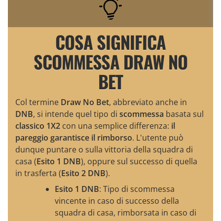
COSA SIGNIFICA
SCOMMESSA DRAW NO
BET
Col termine
Draw No Bet
, abbreviato anche in
DNB
, si intende quel tipo di
scommessa
basata sul
classico 1X2
con una semplice differenza:
il
pareggio garantisce il rimborso
. L'utente può
dunque puntare o sulla vittoria della squadra di
casa (
Esito 1 DNB
), oppure sul successo di quella
in trasferta (
Esito 2 DNB
).
Esito 1 DNB
: Tipo di scommessa
vincente in caso di successo della
squadra di casa, rimborsata in caso di