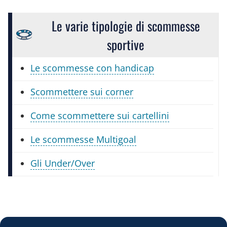
Le varie tipologie di scommesse
sportive
Le scommesse con handicap
Scommettere sui corner
Come scommettere sui cartellini
Le scommesse Multigoal
Gli Under/Over