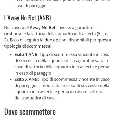
caso di pareggio.
L'Away No Bet (ANB)
Nel caso dell'
Away No Bet
, invece, a garantire il
rimborso è la vittoria della squadra in trasferta (Esito
2). Ecco di seguito le due opzioni disponibili per questa
tipologia di scommessa:
Esito 1 ANB
: Tipo di scommessa vincente in caso
di successo della squadra di casa, rimborsata in
caso di vittoria della squadra in trasferta e persa
in caso di pareggio.
Esito X ANB
: Tipo di scommessa vincente in caso
di pareggio, rimborsata in caso di successo della
squadra in trasferta e persa in caso di vittoria
della squadra di casa.
Dove scommettere