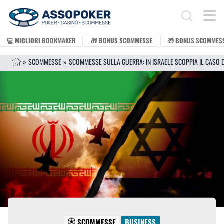
Vai al contenuto
Search for:
💻 MIGLIORI BOOKMAKER
🎁 BONUS SCOMMESSE
🎁 BONUS SCOMMESS
»
SCOMMESSE
»
SCOMMESSE
BUSINESS