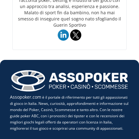
racconta poker, betting e industria del gioco con
un approccio tra analisi, esperienza e passione.
Malato di sport fin da bambino, non ha mai
smesso di inseguire quel sogno nato sfogliando il
Guerin Sportivo
Assopoker.com
è il portale di riferimento per tutti gli appassionati
di gioco in Italia. News, curiosità, approfondimenti e informazione sul
mondo del Poker, Casinò, Scommesse e tanto altro. Con le nostre
guide poker ABC, con i pronostici dei tipster e con le recensioni dei
migliori giochi legali offerti da operatori con licenza in Italia,
migliorerai il tuo gioco e scoprirai una community di appassionati.