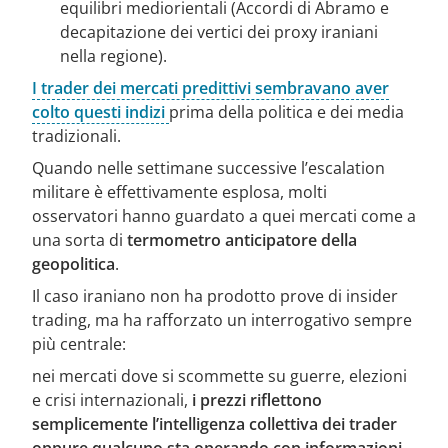
equilibri mediorientali (Accordi di Abramo e
decapitazione dei vertici dei proxy iraniani
nella regione).
I trader dei mercati predittivi sembravano aver
colto questi indizi
prima della politica e dei media
tradizionali.
Quando nelle settimane successive l’escalation
militare è effettivamente esplosa, molti
osservatori hanno guardato a quei mercati come a
una sorta di
termometro anticipatore della
geopolitica
.
Il caso iraniano non ha prodotto prove di insider
trading, ma ha rafforzato un interrogativo sempre
più centrale:
nei mercati dove si scommette su guerre, elezioni
e crisi internazionali,
i prezzi riflettono
semplicemente l’intelligenza collettiva dei trader
oppure qualcuno sta operando con informazioni