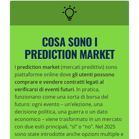
COSA SONO I
PREDICTION MARKET
I
prediction market
(mercati predittivi) sono
piattaforme online dove
gli utenti possono
comprare e vendere contratti legati al
verificarsi di eventi futuri
. In pratica,
funzionano come una sorta di borsa del
futuro: ogni evento – un’elezione, una
decisione politica, una guerra o un dato
economico – viene trasformato in un mercato
con due esiti principali, “sì” o “no”. Nel 2025
sono state introdotte anche opzioni multiple e