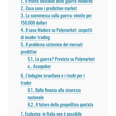
1.
Il fronte invisibile delle guerre moderne
2.
Cosa sono i prediction market
3.
La scommessa sulla guerra: vincite per
150.000 dollari
4.
Il caso Maduro su Polymarket: sospetti
di insider trading
5.
Il problema sistemico dei mercati
predittivi
5.1.
La guerra? Prevista su Polymarket
e... Assopoker
6.
L'indagine israeliana e i rischi per i
trader
6.1.
Dalla finanza alla sicurezza
nazionale
6.2.
Il futuro della geopolitica quotata
7.
Esclusiva: in Italia non è possibile