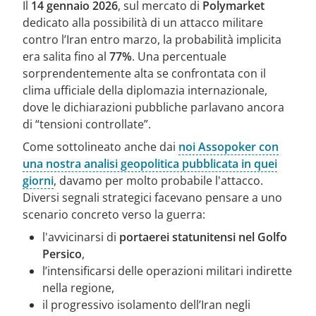
Il
14 gennaio 2026
, sul mercato di
Polymarket
dedicato alla possibilità di un attacco militare
contro l’Iran entro marzo, la probabilità implicita
era salita fino al
77%
. Una percentuale
sorprendentemente alta se confrontata con il
clima ufficiale della diplomazia internazionale,
dove le dichiarazioni pubbliche parlavano ancora
di “tensioni controllate”.
Come sottolineato anche dai
noi Assopoker con
una nostra analisi geopolitica pubblicata in quei
giorni
, davamo per molto probabile l'attacco.
Diversi segnali strategici facevano pensare a uno
scenario concreto verso la guerra:
l'avvicinarsi di
portaerei statunitensi nel Golfo
Persico
,
l’intensificarsi delle operazioni militari indirette
nella regione,
il progressivo isolamento dell’Iran negli