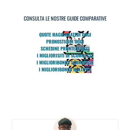
CONSULTA LE NOSTRE GUIDE COMPARATIVE
QUOTE MAGGIORATE
DI OGGI
PRONOSTICI
DI OGGI
SCHEDINE PRONTE
DI OGGI
I MIGLIORI
SITI DI SCOMMESSE
I MIGLIORI
BONUS SCOMMESSE
I MIGLIORI
BONUS MULTIPLA