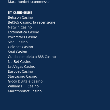
Marathonbet scommesse
SITI CASINO ONLINE
Betsson Casino
Bet365 Casino: la recensione
Netwin Casino
Lottomatica Casino
Pokerstars Casino
Sisal Casino
Goldbet Casino
Snai Casino
Guida completa a 888 Casino
NetBet Casino
LeoVegas Casino
Eurobet Casino
Starcasino Casino
Gioco Digitale Casino
William Hill Casino
Marathonbet Casino