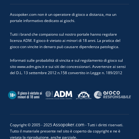
Assopoker.com non è un operatore di gioco a distanza, ma un
portale informativo dedicato ai giochi.
Tutti i brand che compaiono sul nostro portale hanno regolare
licenza ADM. Il gioco è vietato ai minori di 18 anni. La pratica del
gioco con vincite in denaro può causare dipendenza patologica.
Informati sulle probabilità di vincita e sul regolamento di gioco sul
sito www.adm.gov.it e sui siti dei concessionari. Avvertenze ai sensi
del D.L. 13 settembre 2012 n.158 convertito in Legge n. 189/2012
Assopoker.com
Copyright © 2005 - 2025
- Tutti i diritti riservati.
Tutto il materiale presente nel sito è coperto da copyright e ne è
vietata la riproduzione, anche parziale.