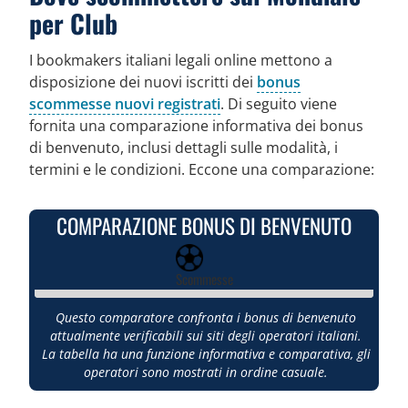
per Club
I bookmakers italiani legali online mettono a
disposizione dei nuovi iscritti dei
bonus
scommesse nuovi registrati
. Di seguito viene
fornita una comparazione informativa dei bonus
di benvenuto, inclusi dettagli sulle modalità, i
termini e le condizioni. Eccone una comparazione:
COMPARAZIONE BONUS DI BENVENUTO
Scommesse
Questo comparatore confronta i bonus di benvenuto
attualmente verificabili sui siti degli operatori italiani.
La tabella ha una funzione informativa e comparativa, gli
operatori sono mostrati in ordine casuale.