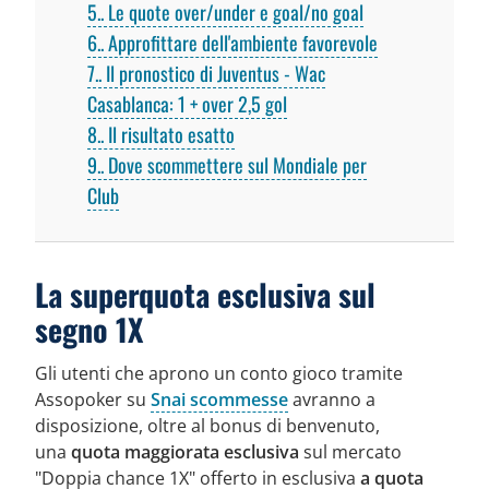
5.
Le quote over/under e goal/no goal
6.
Approfittare dell'ambiente favorevole
7.
Il pronostico di Juventus - Wac
Casablanca: 1 + over 2,5 gol
8.
Il risultato esatto
9.
Dove scommettere sul Mondiale per
Club
La superquota esclusiva sul
segno 1X
Gli utenti che aprono un conto gioco tramite
Assopoker su
Snai scommesse
avranno a
disposizione, oltre al bonus di benvenuto,
una
quota maggiorata esclusiva
sul mercato
"Doppia chance 1X" offerto in esclusiva
a quota