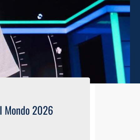
el Mondo 2026