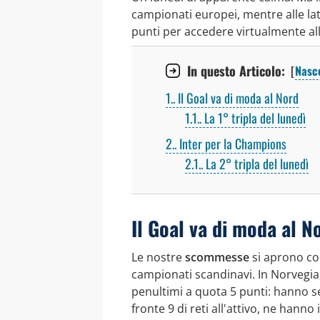
campionati europei, mentre alle lat
punti per accedere virtualmente a
In questo Articolo:
[
Nasco
1.
Il Goal va di moda al Nord
1.1.
La 1° tripla del lunedì
2.
Inter per la Champions
2.1.
La 2° tripla del lunedì
Il Goal va di moda al N
Le nostre
scommesse
si aprono con
campionati scandinavi. In Norvegia,
penultimi a quota 5 punti: hanno se
fronte 9 di reti all'attivo, ne hanno