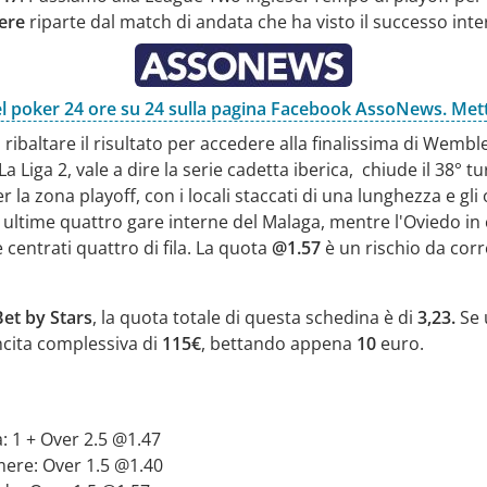
ere
riparte dal match di andata che ha visto il successo int
el poker 24 ore su 24 sulla pagina Facebook AssoNews. Metti 
 ribaltare il risultato per accedere alla finalissima di Wemble
a Liga 2, vale a dire la serie cadetta iberica, chiude il 38° t
 la zona playoff, con i locali staccati di una lunghezza e gli o
e ultime quattro gare interne del Malaga, mentre l'Oviedo in
centrati quattro di fila. La quota
@1.57
è un rischio da corr
et by Stars
, la quota totale di questa schedina è di
3,23.
Se 
ncita complessiva
di
115
€
, bettando appena
10
euro.
a: 1 + Over 2.5 @1.47
mere: Over 1.5 @1.40