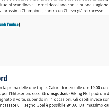
itudini scandinave i tornei decollano con la buona stagione. I
lla prossima Champions, contro un Chievo già retrocesso.
ndi l’indice
]
ord
 la prima delle due triple. Calcio di inizio alle ore
19.00
con 
 per l'Eliteserien, ecco
Stromsgodset - Viking Fk
. I padroni 
gnato 9 volte, subendo in 11 occasioni. Gli ospiti invece so
 incassate 8. Il segno Goal è possibile
@1.60
. Dal massimo ca