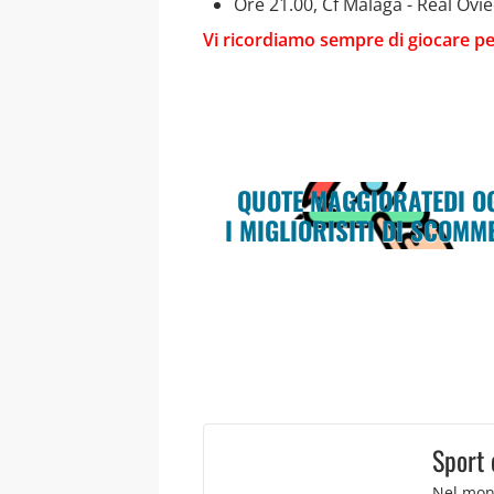
Ore 21.00, Cf Malaga - Real Ovi
Vi ricordiamo sempre di giocare per
QUOTE MAGGIORATE
DI O
I MIGLIORI
SITI DI SCOMM
Sport 
Nel mond