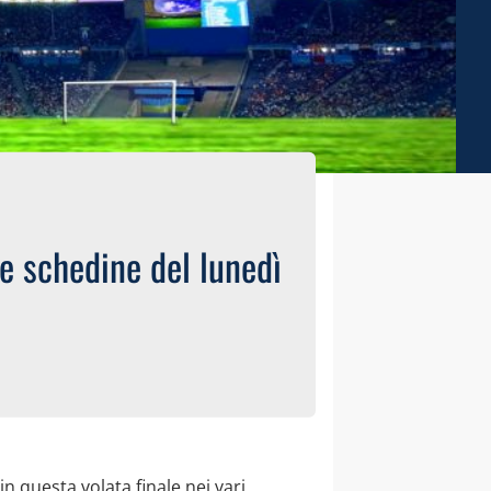
e schedine del lunedì
 in questa volata finale nei vari