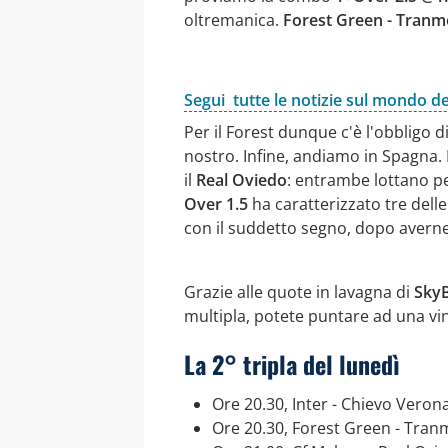
oltremanica.
Forest Green - Tranm
Segui tutte le notizie sul mondo d
Per il Forest dunque c'è l'obbligo di
nostro. Infine, andiamo in Spagna. L
il
Real Oviedo
: entrambe lottano per
Over 1.5
ha caratterizzato tre dell
con il suddetto segno, dopo averne 
Grazie alle quote in lavagna di
SkyB
multipla, potete puntare ad una vi
La 2° tripla del lunedì
Ore 20.30, Inter - Chievo Veron
Ore 20.30, Forest Green - Tran