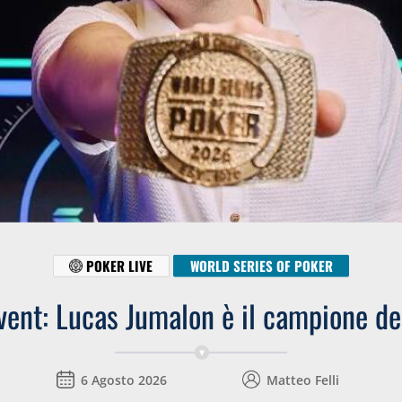
POKER LIVE
WORLD SERIES OF POKER
ent: Lucas Jumalon è il campione d
6 Agosto 2026
Matteo Felli