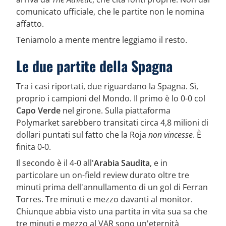
comunicato ufficiale, che le partite non le nomina
affatto.
Teniamolo a mente mentre leggiamo il resto.
Le due partite della Spagna
Tra i casi riportati, due riguardano la Spagna. Sì,
proprio i campioni del Mondo. Il primo è lo 0-0 col
Capo Verde
nel girone. Sulla piattaforma
Polymarket sarebbero transitati circa 4,8 milioni di
dollari puntati sul fatto che la Roja
non vincesse
. È
finita 0-0.
Il secondo è il 4-0 all'
Arabia Saudita
, e in
particolare un on-field review durato oltre tre
minuti prima dell'annullamento di un gol di Ferran
Torres. Tre minuti e mezzo davanti al monitor.
Chiunque abbia visto una partita in vita sua sa che
tre minuti e mezzo al VAR sono un'eternità