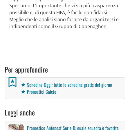
Speriamo. L'importante che vi sia più trasparenza
possibile e, di questa FIFA, è facile non fidarsi.
Meglio che le analisi siano fornite da organi terzi e
indipendenti come il Gruppo di Copenaghen.
Per approfondire
Schedine Oggi: tutte le schedine gratis del giorno
Pronostici Calcio
Leggi anche
Pronostico Antepost Serie B: quale squadra è favorita