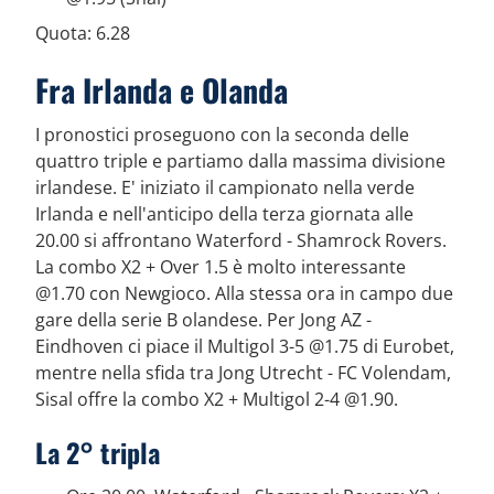
Quota: 6.28
Fra Irlanda e Olanda
I pronostici proseguono con la seconda delle
quattro triple e partiamo dalla massima divisione
irlandese. E' iniziato il campionato nella verde
Irlanda e nell'anticipo della terza giornata alle
20.00 si affrontano Waterford - Shamrock Rovers.
La combo X2 + Over 1.5 è molto interessante
@1.70 con Newgioco. Alla stessa ora in campo due
gare della serie B olandese. Per Jong AZ -
Eindhoven ci piace il Multigol 3-5 @1.75 di Eurobet,
mentre nella sfida tra Jong Utrecht - FC Volendam,
Sisal offre la combo X2 + Multigol 2-4 @1.90.
La 2° tripla