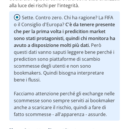
alla luce dei rischi per l'integrità.
Sette. Contro zero. Chi ha ragione? La FIFA
o il Consiglio d'Europa?
C'è da tenere presente
che per la prima volta i predicition market
sono stati protagonisti, quindi chi monitora ha
avuto a disposizione molti più dati.
Però
questi dati vanno saputi leggere bene perché i
prediction sono piattaforme di scambio
scommesse degli utenti e non sono
bookmakers. Quindi bisogna interpretare
bene i flussi.
Facciamo attenzione perché gli exchange nelle
scommesse sono sempre serviti ai bookmaker
anche a scaricare il rischio, quindi a fare di
fatto scommesse - all'apparenza - assurde.