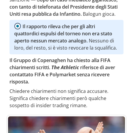
con tanto di telefonata del Presidente degli Stati
Uniti resa pubblica da Infantino.
Balogun gioca.
Il rapporto rileva che per gli altri
quattordici espulsi del torneo non era stato
aperto nessun mercato analogo.
Nessuno di
loro, del resto, si è visto revocare la squalifica.
Il Gruppo di Copenaghen ha chiesto alla FIFA
chiarimenti scritti.
The Athletic
riferisce di aver
contattato FIFA e Polymarket senza ricevere
risposta.
Chiedere chiarimenti non significa accusare.
Significa chiedere chiarimenti però qualche
sospetto di insider trading rimane.