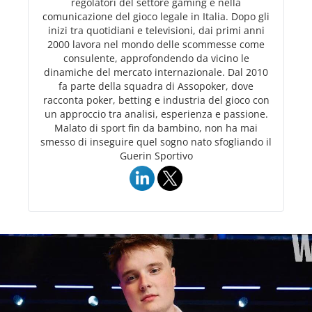
regolatori del settore gaming e nella
comunicazione del gioco legale in Italia. Dopo gli
inizi tra quotidiani e televisioni, dai primi anni
2000 lavora nel mondo delle scommesse come
consulente, approfondendo da vicino le
dinamiche del mercato internazionale. Dal 2010
fa parte della squadra di Assopoker, dove
racconta poker, betting e industria del gioco con
un approccio tra analisi, esperienza e passione.
Malato di sport fin da bambino, non ha mai
smesso di inseguire quel sogno nato sfogliando il
Guerin Sportivo