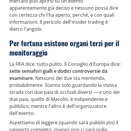
mercato può aprirsi su un evento
apparentemente già deciso e nessuno possa dire
con certezza chi l'ha aperto, perché, e con quali
informazioni. Il pericolo dell'insider trading è
dietro l'angolo.
Per fortuna esistono organi terzi per il
monitoraggio
La FIFA dice: tutto pulito. Il Consiglio d'Europa dice:
sette semafori gialli e dodici controversie da
esaminare.
Nessuno dei due sta mentendo,
probabilmente. Stanno solo guardando la stessa
strada con due paia di occhiali diversi — e uno dei
due paia, quello di Macolin, è indipendente e
pubblico, mentre l'altro è dell'organizzatore
dell'evento.
Aspettiamo di leggere (quando sarà pubblicato) il
rapporto completo, magari non ci sarà nulla.