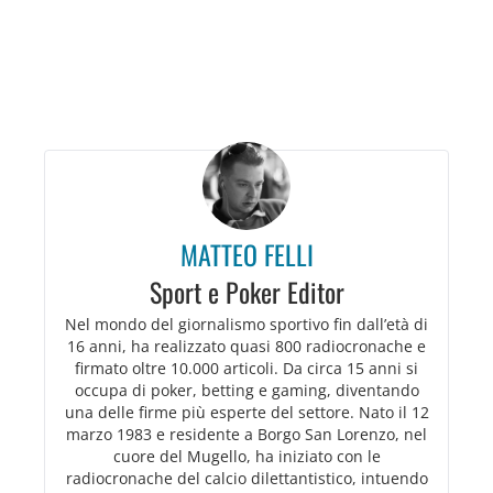
MATTEO FELLI
Sport e Poker Editor
Nel mondo del giornalismo sportivo fin dall’età di
16 anni, ha realizzato quasi 800 radiocronache e
firmato oltre 10.000 articoli. Da circa 15 anni si
occupa di poker, betting e gaming, diventando
una delle firme più esperte del settore. Nato il 12
marzo 1983 e residente a Borgo San Lorenzo, nel
cuore del Mugello, ha iniziato con le
radiocronache del calcio dilettantistico, intuendo