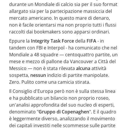
durante un Mondiale di calcio sia per il suo format
allargato sia per la partecipazione massiccia del
mercato americano. In questo mare di denaro,
non è facile orientarsi ma non proprio tutti i flussi
raccolti dai bookmakers sono apparsi ordinari.
Eppure la
Integrity Task Force
della
FIFA
- in
tandem con FBI e Interpol - ha comunicato che nel
Mondiale a 48 squadre — centoquattro partite, un
mese e mezzo di pallone da Vancouver a Città del
Messico — non è stata rilevata
alcuna
attività
sospetta,
nessun
indizio di partite manipolate.
Zero. Pulito come una camicia stirata.
Il Consiglio d'Europa però non è sulla stessa linea
e ha pubblicato un bilancio non proprio roseo,
un'analisi approfondita del suo nucleo di esperti,
denominato "
Gruppo di Copenaghen
". E il quadro
è leggermente diverso, analizzando il movimento
dei capitali investiti nelle scommesse sulle partite