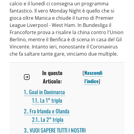
calcio e il lunedì ci consegna un programma
fantastico. Il vero Monday Night è quello che si
gioca oltre Manica e chiude il turno di Premier
League Liverpool - West Ham. In Bundesliga il
Francoforte prova a risalire la china contro l'Union
Berlino, mentre il Benfica è di scena in casa del Gil
Vincente. Intanto ieri, nonostante il Coronavirus
che fa saltare tante gare, vinciamo due multiple.
In questo
[
Nascondi
Articolo:
l’indice
]
1.
Goal in Danimarca
1.1.
La 1° tripla
2.
Fra Irlanda e Olanda
2.1.
La 2° tripla
3.
VUOI SAPERE TUTTI I NOSTRI