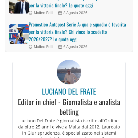
per la vittoria finale? Le quote oggi
Matteo Felli
8 Agosto 2026
Pronostico Antepost Serie A: quale squadra è favorita
per la vittoria finale? Chi vince lo scudetto
2026/2027? Le quote oggi
Matteo Felli
6 Agosto 2026
LUCIANO DEL FRATE
Editor in chief - Giornalista e analista
betting
Luciano Del Frate è giornalista iscritto all’Ordine
da oltre 25 anni e vive a Malta dal 2012. Laureato
in Giurisprudenza, è specializzato nei sistemi