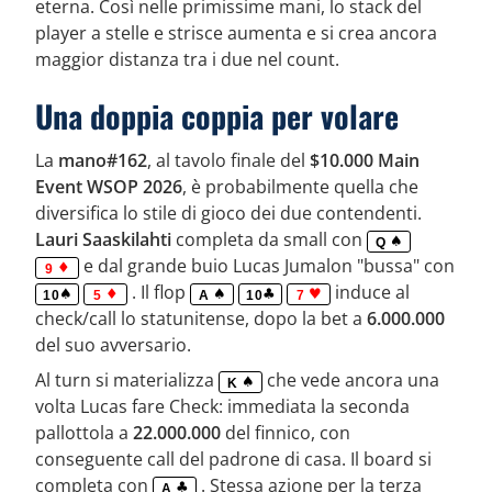
eterna. Così nelle primissime mani, lo stack del
player a stelle e strisce aumenta e si crea ancora
maggior distanza tra i due nel count.
Una doppia coppia per volare
La
mano#162
, al tavolo finale del
$10.000 Main
Event WSOP 2026
, è probabilmente quella che
diversifica lo stile di gioco dei due contendenti.
Lauri Saaskilahti
completa da small con
Q
e dal grande buio Lucas Jumalon "bussa" con
9
. Il flop
induce al
10
5
A
10
7
check/call lo statunitense, dopo la bet a
6.000.000
del suo avversario.
Al turn si materializza
che vede ancora una
K
volta Lucas fare Check: immediata la seconda
pallottola a
22.000.000
del finnico, con
conseguente call del padrone di casa. Il board si
completa con
. Stessa azione per la terza
A