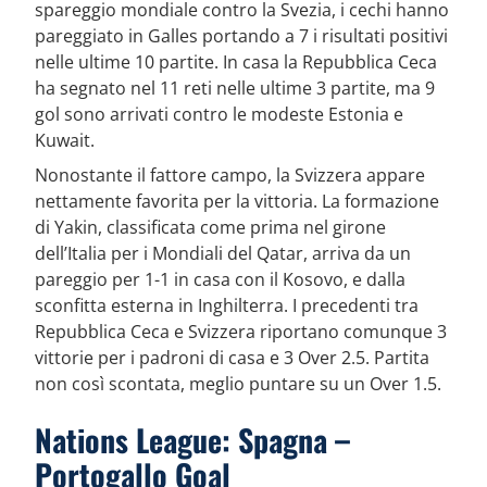
spareggio mondiale contro la Svezia, i cechi hanno
pareggiato in Galles portando a 7 i risultati positivi
nelle ultime 10 partite. In casa la Repubblica Ceca
ha segnato nel 11 reti nelle ultime 3 partite, ma 9
gol sono arrivati contro le modeste Estonia e
Kuwait.
Nonostante il fattore campo, la Svizzera appare
nettamente favorita per la vittoria. La formazione
di Yakin, classificata come prima nel girone
dell’Italia per i Mondiali del Qatar, arriva da un
pareggio per 1-1 in casa con il Kosovo, e dalla
sconfitta esterna in Inghilterra. I precedenti tra
Repubblica Ceca e Svizzera riportano comunque 3
vittorie per i padroni di casa e 3 Over 2.5. Partita
non così scontata, meglio puntare su un Over 1.5.
Nations League: Spagna –
Portogallo Goal