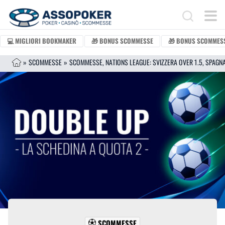
Vai al contenuto
Search for:
💻 MIGLIORI BOOKMAKER
🎁 BONUS SCOMMESSE
🎁 BONUS SCOMMESS
»
SCOMMESSE
»
SCOMMESSE