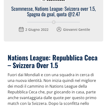
Scommesse, Nations League: Svizzera over 1.5,
Spagna da goal, quota @2.47
2 Giugno 2022
Giovanni Gentile
Nations League: Repubblica Ceca
– Svizzera Over 1.5
Fuori dai Mondiali e con una squadra in cerca di
una nuova identità. Non inizia quindi nel migliore
dei modi il cammino in Nations League della
Repubblica Ceca che, pur giocando in casa, parte
anche svantaggiata dalle quote per questo primo
match con la Svizzera. Dopo la sconfitta nello