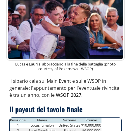
Lucas e Lauri si abbracciano alla fine della battaglia (photo
courtesy of Pokernews - WSOP)
Il sipario cala sul Main Event e sulle WSOP in
generale: l'appuntamento per l'eventuale rivincita
è tra un anno, con le
WSOP 2027
.
Il payout del tavolo finale
Posizione
Player
Nazione
Premio
1
Lucas Jumalon
United States
$10,000,000
2
Lauri Saaskilahti
Finland
$6,000,000