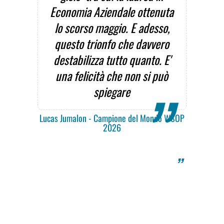
Economia Aziendale ottenuta
lo scorso maggio. E adesso,
questo trionfo che davvero
destabilizza tutto quanto. E'
una felicità che non si può
spiegare
Lucas Jumalon - Campione del Mondo WSOP
2026