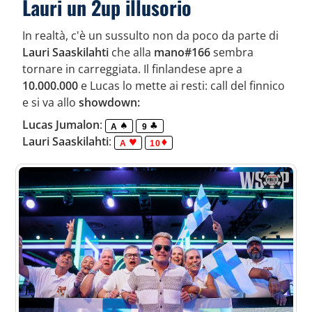
Lauri un 2up illusorio
In realtà, c'è un sussulto non da poco da parte di
Lauri Saaskilahti
che alla
mano#166
sembra
tornare in carreggiata. Il finlandese apre a
10.000.000
e Lucas lo mette ai resti: call del finnico
e si va allo
showdown:
Lucas Jumalon
:
A
9
Lauri Saaskilahti
:
A
10