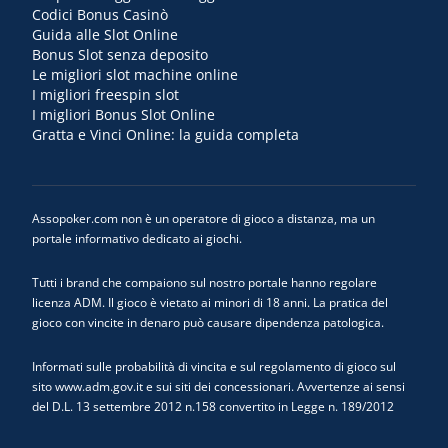
Codici Bonus Casinò
Guida alle Slot Online
Bonus Slot senza deposito
Le migliori slot machine online
I migliori freespin slot
I migliori Bonus Slot Online
Gratta e Vinci Online: la guida completa
Assopoker.com non è un operatore di gioco a distanza, ma un
portale informativo dedicato ai giochi.
Tutti i brand che compaiono sul nostro portale hanno regolare
licenza ADM. Il gioco è vietato ai minori di 18 anni. La pratica del
gioco con vincite in denaro può causare dipendenza patologica.
Informati sulle probabilità di vincita e sul regolamento di gioco sul
sito www.adm.gov.it e sui siti dei concessionari. Avvertenze ai sensi
del D.L. 13 settembre 2012 n.158 convertito in Legge n. 189/2012