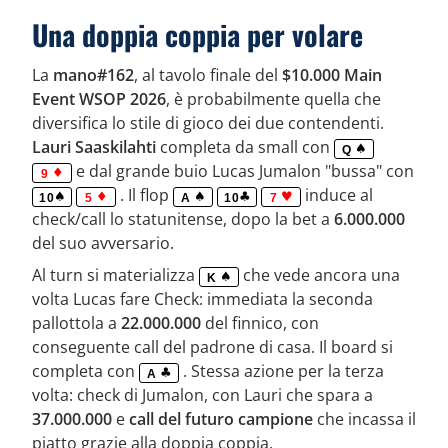
Una doppia coppia per volare
La
mano#162
, al tavolo finale del
$10.000 Main
Event WSOP 2026
, è probabilmente quella che
diversifica lo stile di gioco dei due contendenti.
Lauri Saaskilahti
completa da small con
Q
e dal grande buio Lucas Jumalon "bussa" con
9
. Il flop
induce al
10
5
A
10
7
check/call lo statunitense, dopo la bet a
6.000.000
del suo avversario.
Al turn si materializza
che vede ancora una
K
volta Lucas fare Check: immediata la seconda
pallottola a
22.000.000
del finnico, con
conseguente call del padrone di casa. Il board si
completa con
. Stessa azione per la terza
A
volta: check di Jumalon, con Lauri che spara a
37.000.000
e
call del futuro campione
che incassa il
piatto grazie alla doppia coppia.