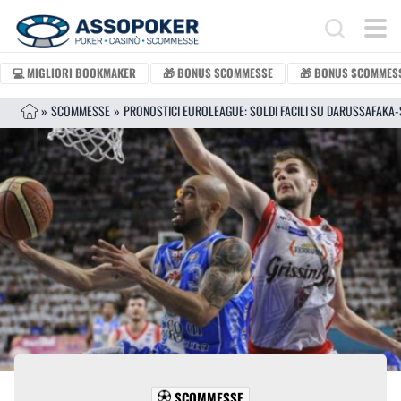
Vai al contenuto
Search for:
💻 MIGLIORI BOOKMAKER
🎁 BONUS SCOMMESSE
🎁 BONUS SCOMMESS
»
SCOMMESSE
»
SCOMMESSE