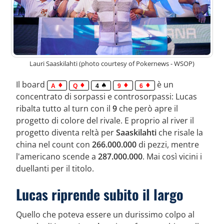
Lauri Saaskilahti (photo courtesy of Pokernews - WSOP)
Il board
è un
A
Q
4
9
6
concentrato di sorpassi e controsorpassi: Lucas
ribalta tutto al turn con il
9
che però apre il
progetto di colore del rivale. E proprio al river il
progetto diventa reltà per
Saaskilahti
che risale la
china nel count con
266.000.000
di pezzi, mentre
l'americano scende a
287.000.000
. Mai così vicini i
duellanti per il titolo.
Lucas riprende subito il largo
Quello che poteva essere un durissimo colpo al