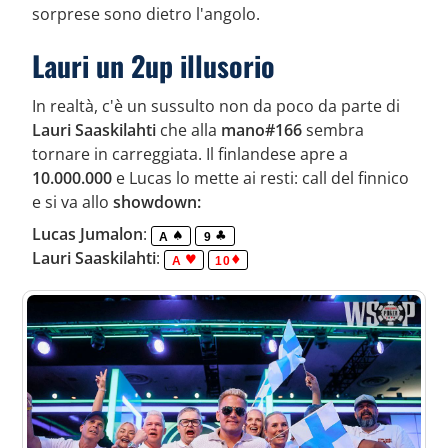
sorprese sono dietro l'angolo.
Lauri un 2up illusorio
In realtà, c'è un sussulto non da poco da parte di
Lauri Saaskilahti
che alla
mano#166
sembra
tornare in carreggiata. Il finlandese apre a
10.000.000
e Lucas lo mette ai resti: call del finnico
e si va allo
showdown:
Lucas Jumalon
:
A
9
Lauri Saaskilahti
:
A
10