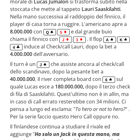
morale di
Lucas Jumalon
si trasforma subito nella
stoccata che mette al tappeto
Lauri Saaskilahti
.
Nella mano successiva al raddoppio del finnico, il
player di casa torna a ruggire. L'americano apre a
8.000.000
con
e dal grande buio
Q
5
chiama il finnico con
. Il flop
J
3
A
K
induce al Check/call Lauri, dopo la bet a
4
4.000.000
dell'avversario.
Il turn è un
che assiste ancora al check/call
J
dello scandinavo, dopo la pesante bet a
40.000.000
. Il river completa board con
sul
6
quale Lucas esce a
180.000.000,
dopo il terzo check
di fila di Saaskilahti. Quest'ultimo non è in allin, ma
in caso di call errato resterebbe con 34 milioni. Ci
pensa a lungo ed esclama: "
To hero or not to hero?
" .
Per la serie faccio questo Hero Call oppure no.
Il finlandese continua a studiare il rivale ed
aggiunge "
Ho solo un Jack in questa mano, ma