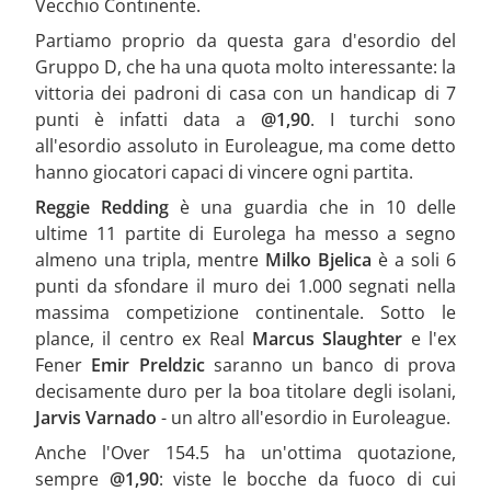
Vecchio Continente.
Partiamo proprio da questa gara d'esordio del
Gruppo D, che ha una quota molto interessante: la
vittoria dei padroni di casa con un handicap di 7
punti è infatti data a
@1,90
. I turchi sono
all'esordio assoluto in Euroleague, ma come detto
hanno giocatori capaci di vincere ogni partita.
Reggie Redding
è una guardia che in 10 delle
ultime 11 partite di Eurolega ha messo a segno
almeno una tripla, mentre
Milko Bjelica
è a soli 6
punti da sfondare il muro dei 1.000 segnati nella
massima competizione continentale. Sotto le
plance, il centro ex Real
Marcus Slaughter
e l'ex
Fener
Emir Preldzic
saranno un banco di prova
decisamente duro per la boa titolare degli isolani,
Jarvis Varnado
- un altro all'esordio in Euroleague.
Anche l'Over 154.5 ha un'ottima quotazione,
sempre
@1,90
: viste le bocche da fuoco di cui