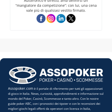
Autoironico e diretto, ama definirsi un
“mangiatore da competizione”: con lui, una cena
vale più di qualsiasi vestito firmato.
Assopoker.com
è il portale di riferimento per tutti gli appassionati
di gioco in Italia. News, curiosità, approfondimenti e informazione sul
mondo del Poker, Casinò, Scommesse e tanto altro. Con le nostre
guide poker ABC, con i pronostici dei tipster e con le recensioni dei
migliori giochi legali offerti da operatori con licenza in Italia,