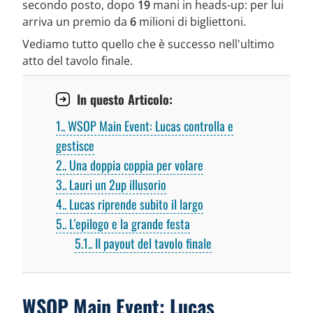
secondo posto, dopo
19
mani in heads-up: per lui
arriva un premio da
6
milioni di bigliettoni.
Vediamo tutto quello che è successo nell'ultimo
atto del tavolo finale.
In questo Articolo:
1.
WSOP Main Event: Lucas controlla e
gestisce
2.
Una doppia coppia per volare
3.
Lauri un 2up illusorio
4.
Lucas riprende subito il largo
5.
L'epilogo e la grande festa
5.1.
Il payout del tavolo finale
WSOP Main Event: Lucas