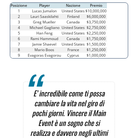
Posizione
Player
Nazione
Premio
1
Lucas Jumalon
United States
$10,000,000
2
Lauri Saaskilahti
Finland
$6,000,000
3
Greg Mueller
Canada
$3,750,000
4
Michael Gagliano
United States
$2,750,000
5
Han Feng
United States
$2,250,000
6
Rami Hammoud
Canada
$1,750,000
7
Jamie Shaevel
United States
$1,500,000
8
Mario Boos
France
$1,250,000
9
Evagoras Evagorou
Cyprus
$1,000,000
E' incredibile come ti possa
cambiare la vita nel giro di
pochi giorni. Vincere il Main
Event è un sogno che si
realizza e davvero negli ultimi