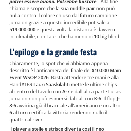
potrei essere buono. Potrebbe bastare
". Alla fine
chiama e scopre che la sua
middle pair
non può
nulla contro il colore chiuso dal futuro campione.
Jumalon grazie a questo incredibile pot sale a
519.000.000
e questa volta la distanza è davvero
incolmabile, con Lauri che ha meno di
10
big blind.
L'epilogo e la grande festa
Chiaramente, lo spot che vi abbiamo appena
descritto è l'anticamera del finale del
$10.000 Main
Event WSOP 2026
. Basta attendere tre mani e alla
Hand#169
Lauri Saaskilahti
mette le ultime chips
al centro del tavolo con
A-7
e dall'altra parte Lucas
Jumalon non può esimersi dal call con
K-6
. Il flop
J-
8-6
avvicina già il bracciale all'americano e un altro
6
al turn certifica la vittoria rendendo nullo il
quattro al river.
I
l player a stelle e strisce diventa così il neo