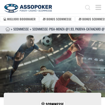
Vai al contenuto
Search for:
💻 MIGLIORI BOOKMAKER
🎁 BONUS SCOMMESSE
🎁 BONUS SCOMMESS
»
SCOMMESSE
»
SCOMMESSE