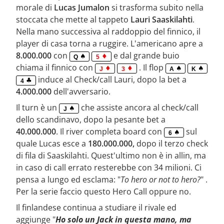
morale di
Lucas Jumalon
si trasforma subito nella
stoccata che mette al tappeto
Lauri Saaskilahti
.
Nella mano successiva al raddoppio del finnico, il
player di casa torna a ruggire. L'americano apre a
8.000.000
con
e dal grande buio
Q
5
chiama il finnico con
. Il flop
J
3
A
K
induce al Check/call Lauri, dopo la bet a
4
4.000.000
dell'avversario.
Il turn è un
che assiste ancora al check/call
J
dello scandinavo, dopo la pesante bet a
40.000.000
. Il river completa board con
sul
6
quale Lucas esce a
180.000.000,
dopo il terzo check
di fila di Saaskilahti. Quest'ultimo non è in allin, ma
in caso di call errato resterebbe con 34 milioni. Ci
pensa a lungo ed esclama: "
To hero or not to hero?
" .
Per la serie faccio questo Hero Call oppure no.
Il finlandese continua a studiare il rivale ed
aggiunge "
Ho solo un Jack in questa mano, ma