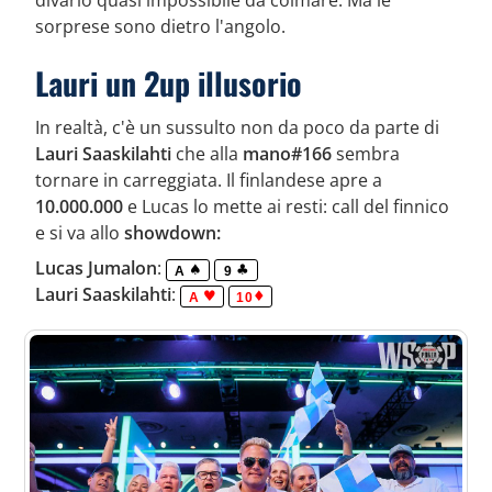
divario quasi impossibile da colmare. Ma le
sorprese sono dietro l'angolo.
Lauri un 2up illusorio
In realtà, c'è un sussulto non da poco da parte di
Lauri Saaskilahti
che alla
mano#166
sembra
tornare in carreggiata. Il finlandese apre a
10.000.000
e Lucas lo mette ai resti: call del finnico
e si va allo
showdown:
Lucas Jumalon
:
A
9
Lauri Saaskilahti
:
A
10