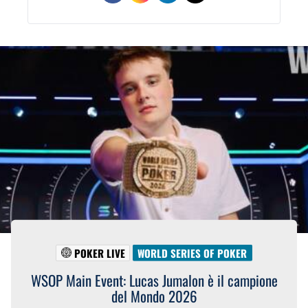
POKER LIVE
WORLD SERIES OF POKER
WSOP Main Event: Lucas Jumalon è il campione
del Mondo 2026