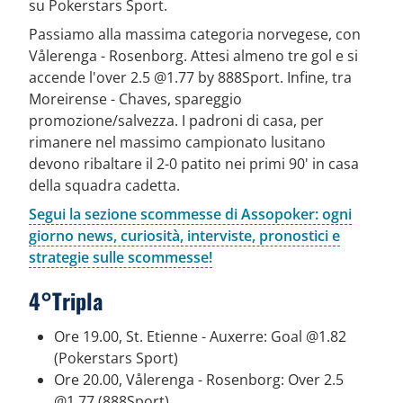
su Pokerstars Sport.
Passiamo alla massima categoria norvegese, con
Vålerenga - Rosenborg. Attesi almeno tre gol e si
accende l'over 2.5 @1.77 by 888Sport. Infine, tra
Moreirense - Chaves, spareggio
promozione/salvezza. I padroni di casa, per
rimanere nel massimo campionato lusitano
devono ribaltare il 2-0 patito nei primi 90' in casa
della squadra cadetta.
Segui la sezione scommesse di Assopoker: ogni
giorno news, curiosità, interviste, pronostici e
strategie sulle scommesse!
4°Tripla
Ore 19.00, St. Etienne - Auxerre: Goal @1.82
(Pokerstars Sport)
Ore 20.00, Vålerenga - Rosenborg: Over 2.5
@1.77 (888Sport)