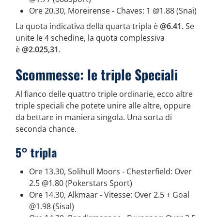
Ore 20.30, Moreirense - Chaves: 1 @1.88 (Snai)
La quota indicativa della quarta tripla è
@6.41.
Se
unite le 4 schedine, la quota complessiva
è
@2.025,31
.
Scommesse: le triple Speciali
Al fianco delle quattro triple ordinarie, ecco altre
triple speciali che potete unire alle altre, oppure
da bettare in maniera singola. Una sorta di
seconda chance.
5° tripla
Ore 13.30, Solihull Moors - Chesterfield: Over
2.5 @1.80 (Pokerstars Sport)
Ore 14.30, Alkmaar - Vitesse: Over 2.5 + Goal
@1.98 (Sisal)