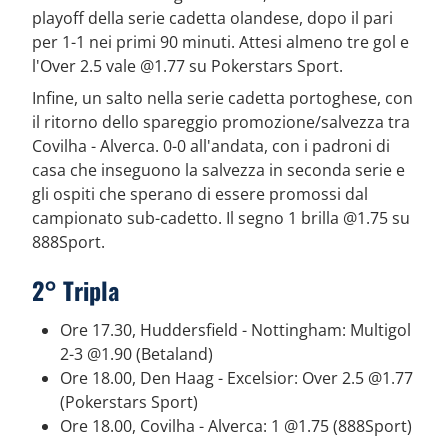
playoff della serie cadetta olandese, dopo il pari
per 1-1 nei primi 90 minuti. Attesi almeno tre gol e
l'Over 2.5 vale @1.77 su Pokerstars Sport.
Infine, un salto nella serie cadetta portoghese, con
il ritorno dello spareggio promozione/salvezza tra
Covilha - Alverca. 0-0 all'andata, con i padroni di
casa che inseguono la salvezza in seconda serie e
gli ospiti che sperano di essere promossi dal
campionato sub-cadetto. Il segno 1 brilla @1.75 su
888Sport.
2° Tripla
Ore 17.30, Huddersfield - Nottingham: Multigol
2-3 @1.90 (Betaland)
Ore 18.00, Den Haag - Excelsior: Over 2.5 @1.77
(Pokerstars Sport)
Ore 18.00, Covilha - Alverca: 1 @1.75 (888Sport)