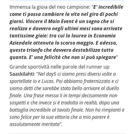
Immensa la gioia del neo campione: "
E' incredibile
come ti possa cambiare la vita nel giro di pochi
giorni. Vincere il Main Event è un sogno che si
realizza e davvero negli ultimi mesi sono arrivate
tantissime gioie: tra cui la laurea in Economia
Aziendale ottenuta lo scorso maggio. E adesso,
questo trionfo che davvero destabilizza tutto
quanto. E' una felicità che non si può spiegare
"
Grande sportività nelle parole del runner up
Saaskilahti
:
"Nel day5 ci siamo presi diversi volte a
sportellate io e Lucas. Poi abbiamo fraternizzato e ci
siamo detti che sarebbe stato bello arrivare al duello
finale. Una frase messa li in tempi decisamente non
sospetti e che invece si è tradotta in realtà, dopo una
battaglia incredibile al tavolo finale. Non ho rimpianti e
sono felice per la sua vittoria che a mio parere è
assolutamente meritata".