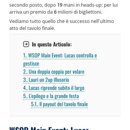
secondo posto, dopo
19
mani in heads-up: per lui
arriva un premio da
6
milioni di bigliettoni.
Vediamo tutto quello che è successo nell'ultimo
atto del tavolo finale.
In questo Articolo:
1.
WSOP Main Event: Lucas controlla e
gestisce
2.
Una doppia coppia per volare
3.
Lauri un 2up illusorio
4.
Lucas riprende subito il largo
5.
L'epilogo e la grande festa
5.1.
Il payout del tavolo finale