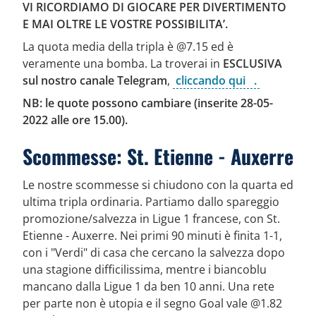
VI RICORDIAMO DI GIOCARE PER DIVERTIMENTO
E MAI OLTRE LE VOSTRE POSSIBILITA’.
La quota media della tripla è
@7.15 ed è
veramente una bomba. La troverai in
ESCLUSIVA
sul nostro canale Telegram
,
cliccando qui .
NB: le quote possono cambiare (inserite 28-05-
2022 alle ore 15.00).
Scommesse: St. Etienne - Auxerre
Le nostre scommesse si chiudono con la quarta ed
ultima tripla ordinaria. Partiamo dallo spareggio
promozione/salvezza in Ligue 1 francese, con St.
Etienne - Auxerre. Nei primi 90 minuti è finita 1-1,
con i "Verdi" di casa che cercano la salvezza dopo
una stagione difficilissima, mentre i biancoblu
mancano dalla Ligue 1 da ben 10 anni. Una rete
per parte non è utopia e il segno Goal vale @1.82