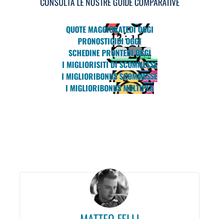
CONSULTA LE NOSTRE GUIDE COMPARATIVE
QUOTE MAGGIORATE
DI OGGI
PRONOSTICI
DI OGGI
SCHEDINE PRONTE
DI OGGI
I MIGLIORI
SITI DI SCOMMESSE
I MIGLIORI
BONUS SCOMMESSE
I MIGLIORI
BONUS MULTIPLA
MATTEO FELLI