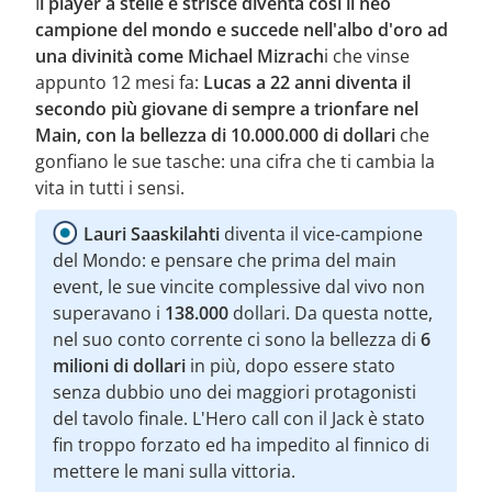
I
l player a stelle e strisce diventa così il neo
campione del mondo e succede nell'albo d'oro ad
una divinità come Michael Mizrach
i che vinse
appunto 12 mesi fa:
Lucas a 22 anni diventa il
secondo più giovane di sempre a trionfare nel
Main, con la bellezza di 10.000.000 di dollari
che
gonfiano le sue tasche: una cifra che ti cambia la
vita in tutti i sensi.
Lauri Saaskilahti
diventa il vice-campione
del Mondo: e pensare che prima del main
event, le sue vincite complessive dal vivo non
superavano i
138.000
dollari. Da questa notte,
nel suo conto corrente ci sono la bellezza di
6
milioni di dollari
in più, dopo essere stato
senza dubbio uno dei maggiori protagonisti
del tavolo finale. L'Hero call con il Jack è stato
fin troppo forzato ed ha impedito al finnico di
mettere le mani sulla vittoria.