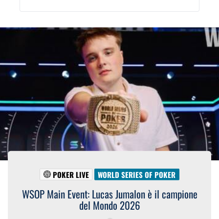
POKER LIVE
WORLD SERIES OF POKER
WSOP Main Event: Lucas Jumalon è il campione
del Mondo 2026