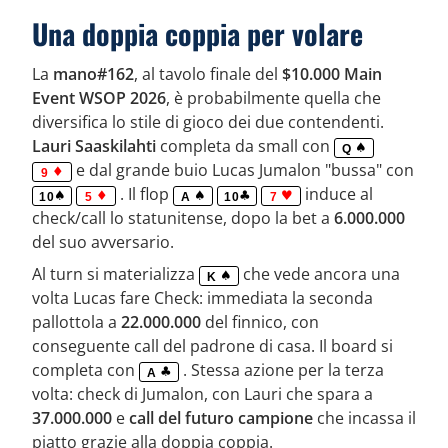
Una doppia coppia per volare
La
mano#162
, al tavolo finale del
$10.000 Main
Event WSOP 2026
, è probabilmente quella che
diversifica lo stile di gioco dei due contendenti.
Lauri Saaskilahti
completa da small con
Q
e dal grande buio Lucas Jumalon "bussa" con
9
. Il flop
induce al
10
5
A
10
7
check/call lo statunitense, dopo la bet a
6.000.000
del suo avversario.
Al turn si materializza
che vede ancora una
K
volta Lucas fare Check: immediata la seconda
pallottola a
22.000.000
del finnico, con
conseguente call del padrone di casa. Il board si
completa con
. Stessa azione per la terza
A
volta: check di Jumalon, con Lauri che spara a
37.000.000
e
call del futuro campione
che incassa il
piatto grazie alla doppia coppia.