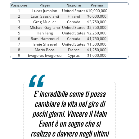
Posizione
Player
Nazione
Premio
1
Lucas Jumalon
United States
$10,000,000
2
Lauri Saaskilahti
Finland
$6,000,000
3
Greg Mueller
Canada
$3,750,000
4
Michael Gagliano
United States
$2,750,000
5
Han Feng
United States
$2,250,000
6
Rami Hammoud
Canada
$1,750,000
7
Jamie Shaevel
United States
$1,500,000
8
Mario Boos
France
$1,250,000
9
Evagoras Evagorou
Cyprus
$1,000,000
E' incredibile come ti possa
cambiare la vita nel giro di
pochi giorni. Vincere il Main
Event è un sogno che si
realizza e davvero negli ultimi