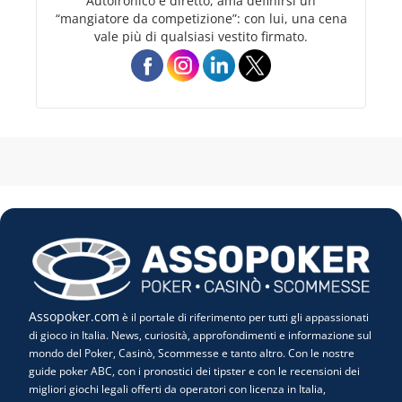
Autoironico e diretto, ama definirsi un
“mangiatore da competizione”: con lui, una cena
vale più di qualsiasi vestito firmato.
Assopoker.com
è il portale di riferimento per tutti gli appassionati
di gioco in Italia. News, curiosità, approfondimenti e informazione sul
mondo del Poker, Casinò, Scommesse e tanto altro. Con le nostre
guide poker ABC, con i pronostici dei tipster e con le recensioni dei
migliori giochi legali offerti da operatori con licenza in Italia,