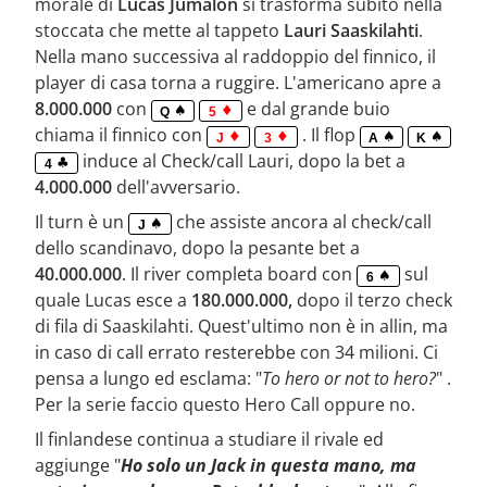
morale di
Lucas Jumalon
si trasforma subito nella
stoccata che mette al tappeto
Lauri Saaskilahti
.
Nella mano successiva al raddoppio del finnico, il
player di casa torna a ruggire. L'americano apre a
8.000.000
con
e dal grande buio
Q
5
chiama il finnico con
. Il flop
J
3
A
K
induce al Check/call Lauri, dopo la bet a
4
4.000.000
dell'avversario.
Il turn è un
che assiste ancora al check/call
J
dello scandinavo, dopo la pesante bet a
40.000.000
. Il river completa board con
sul
6
quale Lucas esce a
180.000.000,
dopo il terzo check
di fila di Saaskilahti. Quest'ultimo non è in allin, ma
in caso di call errato resterebbe con 34 milioni. Ci
pensa a lungo ed esclama: "
To hero or not to hero?
" .
Per la serie faccio questo Hero Call oppure no.
Il finlandese continua a studiare il rivale ed
aggiunge "
Ho solo un Jack in questa mano, ma