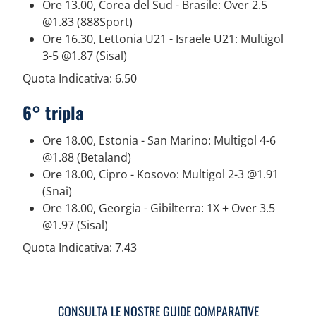
Ore 13.00, Corea del Sud - Brasile: Over 2.5
@1.83 (888Sport)
Ore 16.30, Lettonia U21 - Israele U21: Multigol
3-5 @1.87 (Sisal)
Quota Indicativa: 6.50
6° tripla
Ore 18.00, Estonia - San Marino: Multigol 4-6
@1.88 (Betaland)
Ore 18.00, Cipro - Kosovo: Multigol 2-3 @1.91
(Snai)
Ore 18.00, Georgia - Gibilterra: 1X + Over 3.5
@1.97 (Sisal)
Quota Indicativa: 7.43
CONSULTA LE NOSTRE GUIDE COMPARATIVE