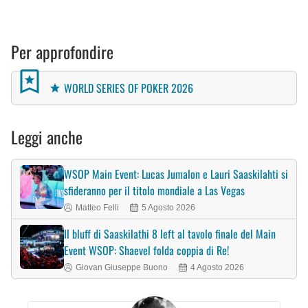
Per approfondire
WORLD SERIES OF POKER 2026
Leggi anche
WSOP Main Event: Lucas Jumalon e Lauri Saaskilahti si
sfideranno per il titolo mondiale a Las Vegas
Matteo Felli
5 Agosto 2026
Il bluff di Saaskilathi 8 left al tavolo finale del Main
Event WSOP: Shaevel folda coppia di Re!
Giovan Giuseppe Buono
4 Agosto 2026