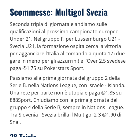
Scommesse: Multigol Svezia
Seconda tripla di giornata e andiamo sulle
qualificazioni al prossimo campionato europeo
Under 21. Nel gruppo F, per Lussemburgo U21 -
Svezia U21, la formazione ospita cerca la vittoria
per agganciare l'Italia al comando a quota 17 (due
gare in meno per gli azzurrini) e l'Over 2.5 svedese
paga @1.75 su Pokerstars Sport.
Passiamo alla prima giornata del gruppo 2 della
Serie B, nella Nations League, con Israele - Islanda.
Una rete per parte non è utopia e paga @1.85 su
888Sport. Chiudiamo con la prima giornata del
gruppo 4 della Serie B, sempre in Nations League.
Tra Slovenia - Svezia brilla il Multigol 2-3 @1.90 di
Snai.
2° Tripla