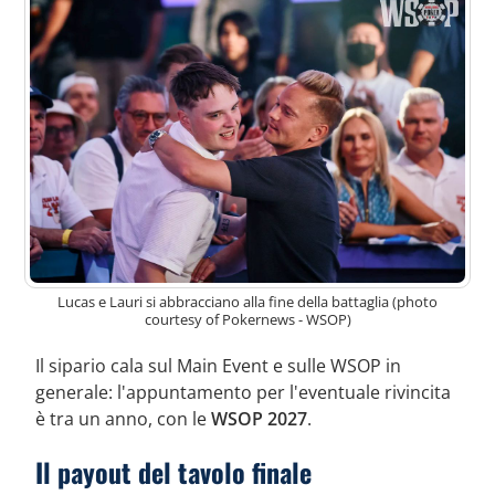
Lucas e Lauri si abbracciano alla fine della battaglia (photo
courtesy of Pokernews - WSOP)
Il sipario cala sul Main Event e sulle WSOP in
generale: l'appuntamento per l'eventuale rivincita
è tra un anno, con le
WSOP 2027
.
Il payout del tavolo finale