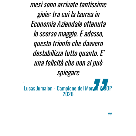
mesi sono arrivate tantissime
gioie: tra cui la laurea in
Economia Aziendale ottenuta
lo scorso maggio. E adesso,
questo trionfo che davvero
destabilizza tutto quanto. E'
una felicità che non si può
spiegare
Lucas Jumalon - Campione del Mondo WSOP
2026