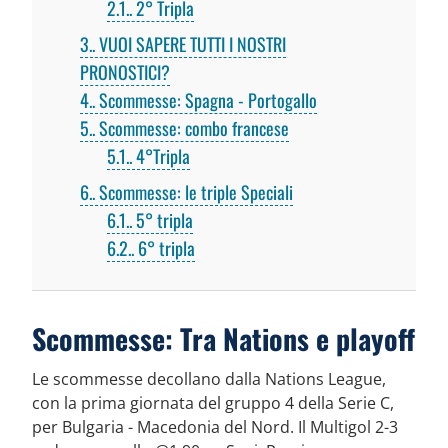
2.1.
2° Tripla
3.
VUOI SAPERE TUTTI I NOSTRI
PRONOSTICI?
4.
Scommesse: Spagna - Portogallo
5.
Scommesse: combo francese
5.1.
4°Tripla
6.
Scommesse: le triple Speciali
6.1.
5° tripla
6.2.
6° tripla
Scommesse: Tra Nations e playoff
Le scommesse decollano dalla Nations League,
con la prima giornata del gruppo 4 della Serie C,
per Bulgaria - Macedonia del Nord. Il Multigol 2-3