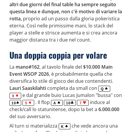
altri due giorni del final table ha sempre seguito
questa linea e dunque, non c'è motivo di variare la
rotta,
proprio ad un passo dalla gloria pokeristica
eterna. Così nelle primissime mani, lo stack del
player a stelle e strisce aumenta e si crea ancora
maggior distanza tra i due nel count.
Una doppia coppia per volare
La
mano#162
, al tavolo finale del
$10.000 Main
Event WSOP 2026
, è probabilmente quella che
diversifica lo stile di gioco dei due contendenti.
Lauri Saaskilahti
completa da small con
Q
e dal grande buio Lucas Jumalon "bussa" con
9
. Il flop
induce al
10
5
A
10
7
check/call lo statunitense, dopo la bet a
6.000.000
del suo avversario.
Al turn si materializza
che vede ancora una
K