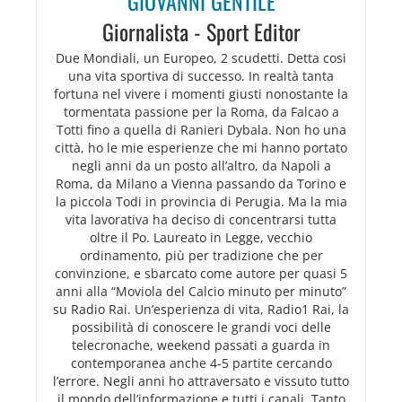
GIOVANNI GENTILE
Giornalista - Sport Editor
Due Mondiali, un Europeo, 2 scudetti. Detta cosi
una vita sportiva di successo. In realtà tanta
fortuna nel vivere i momenti giusti nonostante la
tormentata passione per la Roma, da Falcao a
Totti fino a quella di Ranieri Dybala. Non ho una
città, ho le mie esperienze che mi hanno portato
negli anni da un posto all’altro, da Napoli a
Roma, da Milano a Vienna passando da Torino e
la piccola Todi in provincia di Perugia. Ma la mia
vita lavorativa ha deciso di concentrarsi tutta
oltre il Po. Laureato in Legge, vecchio
ordinamento, più per tradizione che per
convinzione, e sbarcato come autore per quasi 5
anni alla “Moviola del Calcio minuto per minuto”
su Radio Rai. Un’esperienza di vita, Radio1 Rai, la
possibilità di conoscere le grandi voci delle
telecronache, weekend passati a guarda in
contemporanea anche 4-5 partite cercando
l’errore. Negli anni ho attraversato e vissuto tutto
il mondo dell’informazione e tutti i canali. Tanto