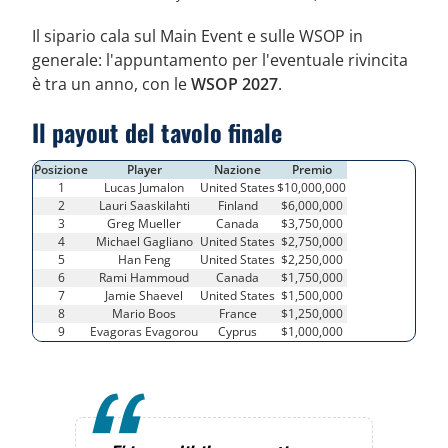
Il sipario cala sul Main Event e sulle WSOP in
generale: l'appuntamento per l'eventuale rivincita
è tra un anno, con le
WSOP 2027
.
Il payout del tavolo finale
Posizione
Player
Nazione
Premio
1
Lucas Jumalon
United States
$10,000,000
2
Lauri Saaskilahti
Finland
$6,000,000
3
Greg Mueller
Canada
$3,750,000
4
Michael Gagliano
United States
$2,750,000
5
Han Feng
United States
$2,250,000
6
Rami Hammoud
Canada
$1,750,000
7
Jamie Shaevel
United States
$1,500,000
8
Mario Boos
France
$1,250,000
9
Evagoras Evagorou
Cyprus
$1,000,000