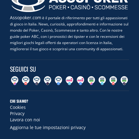
Assopoker.com
è il portale di riferimento per tutti gli appassionati
di gioco in Italia. News, curiosità, approfondimenti e informazione sul
mondo del Poker, Casinò, Scommesse e tanto altro. Con le nostre
guide poker ABC, con i pronostici dei tipster e con le recensioni dei
migliori giochi legali offerti da operatori con licenza in Italia,
migliorerai il tuo gioco e scoprirai una community di appassionati.
SEGUICI SU
CHI SIAMO?
Cookies
Privacy
Lavora con noi
Aggiorna le tue impostazioni privacy