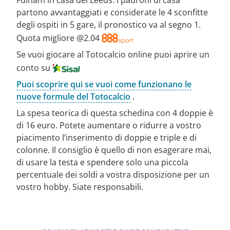
partono avvantaggiati e considerate le 4 sconfitte
degli ospiti in 5 gare, il pronostico va al segno 1.
Quota migliore @2.04
Se vuoi giocare al Totocalcio online puoi aprire un
conto su
Puoi scoprire qui se vuoi come funzionano le
nuove formule del Totocalcio
.
La spesa teorica di questa schedina con 4 doppie è
di 16 euro. Potete aumentare o ridurre a vostro
piacimento l’inserimento di doppie e triple e di
colonne. Il consiglio è quello di non esagerare mai,
di usare la testa e spendere solo una piccola
percentuale dei soldi a vostra disposizione per un
vostro hobby. Siate responsabili.