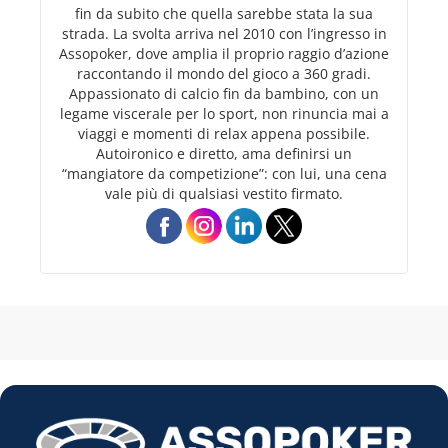
fin da subito che quella sarebbe stata la sua
strada. La svolta arriva nel 2010 con l’ingresso in
Assopoker, dove amplia il proprio raggio d’azione
raccontando il mondo del gioco a 360 gradi.
Appassionato di calcio fin da bambino, con un
legame viscerale per lo sport, non rinuncia mai a
viaggi e momenti di relax appena possibile.
Autoironico e diretto, ama definirsi un
“mangiatore da competizione”: con lui, una cena
vale più di qualsiasi vestito firmato.