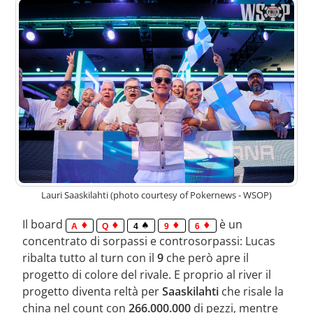
Lauri Saaskilahti (photo courtesy of Pokernews - WSOP)
Il board
è un
A
Q
4
9
6
concentrato di sorpassi e controsorpassi: Lucas
ribalta tutto al turn con il
9
che però apre il
progetto di colore del rivale. E proprio al river il
progetto diventa reltà per
Saaskilahti
che risale la
china nel count con
266.000.000
di pezzi, mentre