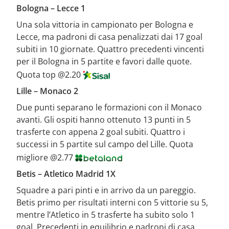
Bologna – Lecce 1
Una sola vittoria in campionato per Bologna e
Lecce, ma padroni di casa penalizzati dai 17 goal
subiti in 10 giornate. Quattro precedenti vincenti
per il Bologna in 5 partite e favori dalle quote.
Quota top @2.20
Lille – Monaco 2
Due punti separano le formazioni con il Monaco
avanti. Gli ospiti hanno ottenuto 13 punti in 5
trasferte con appena 2 goal subiti. Quattro i
successi in 5 partite sul campo del Lille. Quota
migliore @2.77
Betis – Atletico Madrid 1X
Squadre a pari pinti e in arrivo da un pareggio.
Betis primo per risultati interni con 5 vittorie su 5,
mentre l’Atletico in 5 trasferte ha subito solo 1
goal. Precedenti in equilibrio e padroni di casa