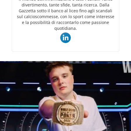
divertimento, tante sfide, tanta ricerca. Dalla
Gazzetta sotto il banco al liceo fino agli scandali
sul calcioscommesse, con lo sport come interesse
e la possibilità di raccontarlo come passione
quotidiana.