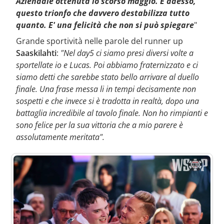
Aziendale ottenuta lo scorso maggio. E adesso,
questo trionfo che davvero destabilizza tutto
quanto. E' una felicità che non si può spiegare
"
Grande sportività nelle parole del runner up
Saaskilahti
:
"Nel day5 ci siamo presi diversi volte a
sportellate io e Lucas. Poi abbiamo fraternizzato e ci
siamo detti che sarebbe stato bello arrivare al duello
finale. Una frase messa li in tempi decisamente non
sospetti e che invece si è tradotta in realtà, dopo una
battaglia incredibile al tavolo finale. Non ho rimpianti e
sono felice per la sua vittoria che a mio parere è
assolutamente meritata".