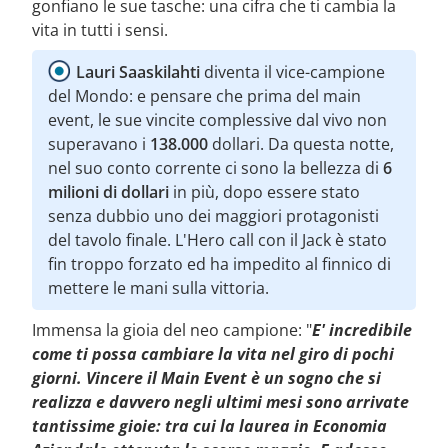
gonfiano le sue tasche: una cifra che ti cambia la
vita in tutti i sensi.
Lauri Saaskilahti
diventa il vice-campione
del Mondo: e pensare che prima del main
event, le sue vincite complessive dal vivo non
superavano i
138.000
dollari. Da questa notte,
nel suo conto corrente ci sono la bellezza di
6
milioni di dollari
in più, dopo essere stato
senza dubbio uno dei maggiori protagonisti
del tavolo finale. L'Hero call con il Jack è stato
fin troppo forzato ed ha impedito al finnico di
mettere le mani sulla vittoria.
Immensa la gioia del neo campione: "
E' incredibile
come ti possa cambiare la vita nel giro di pochi
giorni. Vincere il Main Event è un sogno che si
realizza e davvero negli ultimi mesi sono arrivate
tantissime gioie: tra cui la laurea in Economia