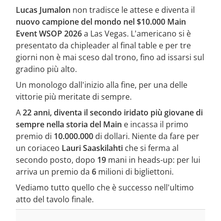
Lucas Jumalon
non tradisce le attese e diventa il
nuovo campione del mondo nel $10.000 Main
Event WSOP 2026
a Las Vegas. L'americano si è
presentato da chipleader al final table e per tre
giorni non è mai sceso dal trono, fino ad issarsi sul
gradino più alto.
Un monologo dall'inizio alla fine, per una delle
vittorie più meritate di sempre.
A
22 anni, diventa il secondo iridato più giovane di
sempre nella storia del Main
e incassa il primo
premio di
10.000.000
di dollari. Niente da fare per
un coriaceo
Lauri Saaskilahti
che si ferma al
secondo posto, dopo
19
mani in heads-up: per lui
arriva un premio da
6
milioni di bigliettoni.
Vediamo tutto quello che è successo nell'ultimo
atto del tavolo finale.