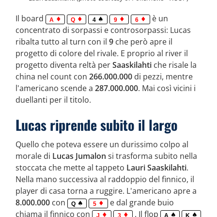
Il board
è un
A
Q
4
9
6
concentrato di sorpassi e controsorpassi: Lucas
ribalta tutto al turn con il
9
che però apre il
progetto di colore del rivale. E proprio al river il
progetto diventa reltà per
Saaskilahti
che risale la
china nel count con
266.000.000
di pezzi, mentre
l'americano scende a
287.000.000
. Mai così vicini i
duellanti per il titolo.
Lucas riprende subito il largo
Quello che poteva essere un durissimo colpo al
morale di
Lucas Jumalon
si trasforma subito nella
stoccata che mette al tappeto
Lauri Saaskilahti
.
Nella mano successiva al raddoppio del finnico, il
player di casa torna a ruggire. L'americano apre a
8.000.000
con
e dal grande buio
Q
5
chiama il finnico con
. Il flop
J
3
A
K