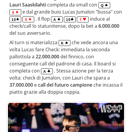
Lauri Saaskilahti
completa da small con
Q
e dal grande buio Lucas Jumalon "bussa" con
9
. Il flop
induce al
10
5
A
10
7
check/call lo statunitense, dopo la bet a
6.000.000
del suo avversario.
Al turn si materializza
che vede ancora una
K
volta Lucas fare Check: immediata la seconda
pallottola a
22.000.000
del finnico, con
conseguente call del padrone di casa. Il board si
completa con
. Stessa azione per la terza
A
volta: check di Jumalon, con Lauri che spara a
37.000.000
e
call del futuro campione
che incassa il
piatto grazie alla doppia coppia.