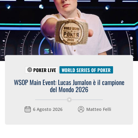
POKER LIVE
WORLD SERIES OF POKER
WSOP Main Event: Lucas Jumalon è il campione
del Mondo 2026
6 Agosto 2026
Matteo Felli