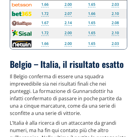
1.66
2.00
1.65
2.03
1.72
2.07
1.66
2.10
1.67
2.14
1.65
2.08
1.72
2.00
1.65
2.10
1.66
2.00
1.65
2.03
Belgio – Italia, il risultato esatto
Il Belgio conferma di essere una squadra
imprevedibile sia nei risultati finali che nei
punteggi. La formazione di Gunnarsdottir ha
infatti confermato di passare in poche partite da
una a cinque marcature, come da una serie di
sconfitte a una serie di vittorie.
L’Italia è alla ricerca di un attaccante da grandi
numeri, ma ha fin qui contato più che altro