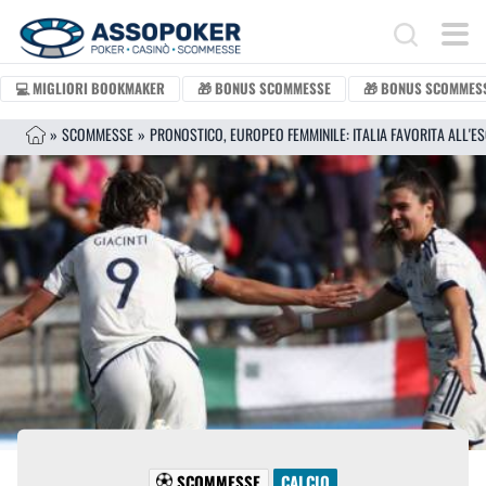
Vai al contenuto
Search for:
💻 MIGLIORI BOOKMAKER
🎁 BONUS SCOMMESSE
🎁 BONUS SCOMMESS
»
SCOMMESSE
»
SCOMMESSE
CALCIO