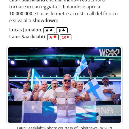
tornare in carreggiata. Il finlandese apre a
10.000.000
e Lucas lo mette ai resti: call del finnico
e si va allo
showdown:
Lucas Jumalon
:
A
9
Lauri Saaskilahti
:
A
10
Lauri Saaskilahti (photo courtesy of Pokernews - WSOP)