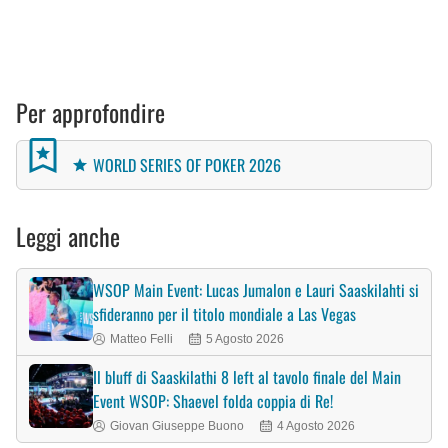
Per approfondire
WORLD SERIES OF POKER 2026
Leggi anche
WSOP Main Event: Lucas Jumalon e Lauri Saaskilahti si
sfideranno per il titolo mondiale a Las Vegas
Matteo Felli
5 Agosto 2026
Il bluff di Saaskilathi 8 left al tavolo finale del Main
Event WSOP: Shaevel folda coppia di Re!
Giovan Giuseppe Buono
4 Agosto 2026