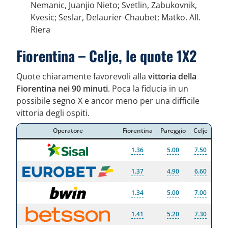
Nemanic, Juanjio Nieto; Svetlin, Zabukovnik,
Kvesic; Seslar, Delaurier-Chaubet; Matko. All.
Riera
Fiorentina – Celje, le quote 1X2
Quote chiaramente favorevoli alla
vittoria della
Fiorentina nei 90 minuti
. Poca la fiducia in un
possibile segno X e ancor meno per una difficile
vittoria degli ospiti.
Operatore
Fiorentina
Pareg
gio
Celje
1.36
5.00
7.50
1.37
4.90
6.60
1.34
5.00
7.00
1.41
5.20
7.30