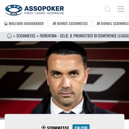
Vai al contenuto
Search for:
💻 MIGLIORI BOOKMAKER
🎁 BONUS SCOMMESSE
🎁 BONUS SCOMMESS
»
SCOMMESSE
»
SCOMMESSE
CALCIO