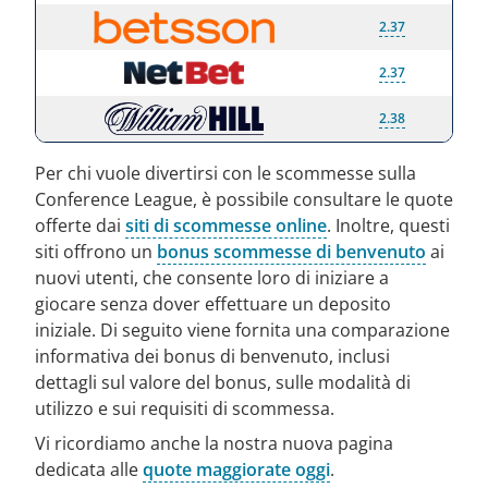
2.37
2.37
2.38
Per chi vuole divertirsi con le scommesse sulla
Conference League, è possibile consultare le quote
offerte dai
siti di scommesse online
. Inoltre, questi
siti offrono un
bonus scommesse di benvenuto
ai
nuovi utenti, che consente loro di iniziare a
giocare senza dover effettuare un deposito
iniziale. Di seguito viene fornita una comparazione
informativa dei bonus di benvenuto, inclusi
dettagli sul valore del bonus, sulle modalità di
utilizzo e sui requisiti di scommessa.
Vi ricordiamo anche la nostra nuova pagina
dedicata alle
quote maggiorate oggi
.