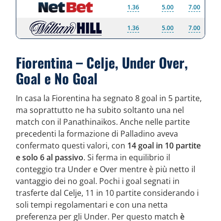
1.36
5.00
7.00
1.36
5.00
7.00
Fiorentina – Celje, Under Over,
Goal e No Goal
In casa la Fiorentina ha segnato 8 goal in 5 partite,
ma soprattutto ne ha subito soltanto una nel
match con il Panathinaikos. Anche nelle partite
precedenti la formazione di Palladino aveva
confermato questi valori, con
14 goal in 10 partite
e solo 6 al passivo
. Si ferma in equilibrio il
conteggio tra Under e Over mentre è più netto il
vantaggio dei no goal. Pochi i goal segnati in
trasferte dal Celje, 11 in 10 partite considerando i
soli tempi regolamentari e con una netta
preferenza per gli Under. Per questo match
è