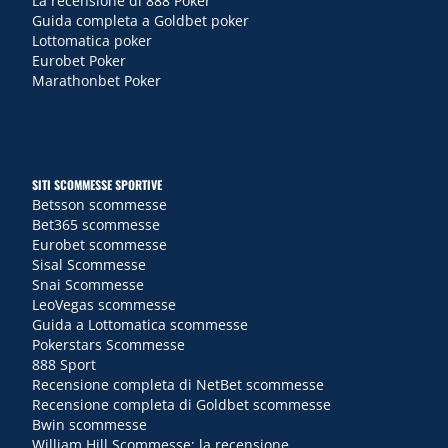
La recensione di 888 Poker
Guida completa a Goldbet poker
Lottomatica poker
Eurobet Poker
Marathonbet Poker
SITI SCOMMESSE SPORTIVE
Betsson scommesse
Bet365 scommesse
Eurobet scommesse
Sisal Scommesse
Snai Scommesse
LeoVegas scommesse
Guida a Lottomatica scommesse
Pokerstars Scommesse
888 Sport
Recensione completa di NetBet scommesse
Recensione completa di Goldbet scommesse
Bwin scommesse
William Hill Scommesse: la recensione