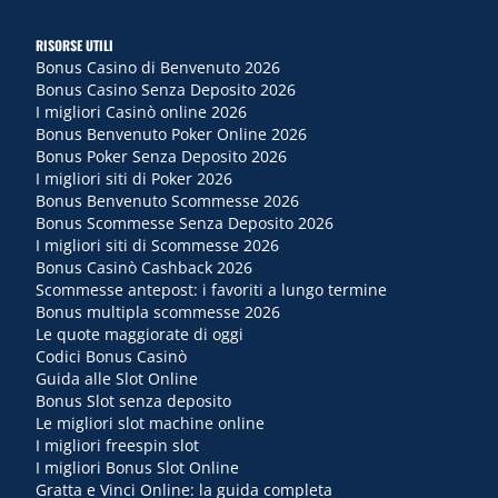
RISORSE UTILI
Bonus Casino di Benvenuto 2026
Bonus Casino Senza Deposito 2026
I migliori Casinò online 2026
Bonus Benvenuto Poker Online 2026
Bonus Poker Senza Deposito 2026
I migliori siti di Poker 2026
Bonus Benvenuto Scommesse 2026
Bonus Scommesse Senza Deposito 2026
I migliori siti di Scommesse 2026
Bonus Casinò Cashback 2026
Scommesse antepost: i favoriti a lungo termine
Bonus multipla scommesse 2026
Le quote maggiorate di oggi
Codici Bonus Casinò
Guida alle Slot Online
Bonus Slot senza deposito
Le migliori slot machine online
I migliori freespin slot
I migliori Bonus Slot Online
Gratta e Vinci Online: la guida completa