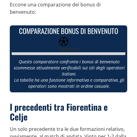
Eccone una comparazione dei bonus di
benvenuto:
COMPARAZIONE BONUS DI BENVENUTO
Scommesse
Questo comparatore confronta i bonus di benvenuto
scommesse attualmente verificabili sui siti degli operatori
italiani.
La tabella ha una funzione informativa e comparativa, gli
operatori sono mostrati in ordine casuale.
I precedenti tra Fiorentina e
Celje
Un solo precedente tra le due formazioni relativo,
ovviamente, al match di andata. Vinto per 1-2 dalla