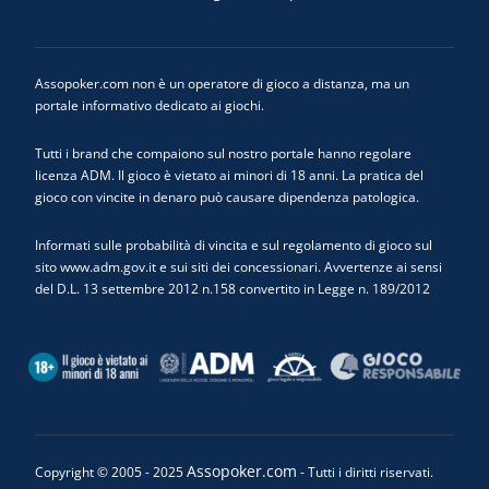
Assopoker.com non è un operatore di gioco a distanza, ma un
portale informativo dedicato ai giochi.
Tutti i brand che compaiono sul nostro portale hanno regolare
licenza ADM. Il gioco è vietato ai minori di 18 anni. La pratica del
gioco con vincite in denaro può causare dipendenza patologica.
Informati sulle probabilità di vincita e sul regolamento di gioco sul
sito www.adm.gov.it e sui siti dei concessionari. Avvertenze ai sensi
del D.L. 13 settembre 2012 n.158 convertito in Legge n. 189/2012
Assopoker.com
Copyright © 2005 - 2025
- Tutti i diritti riservati.