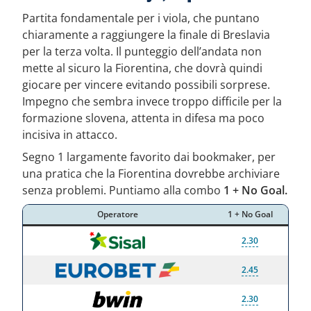
Partita fondamentale per i viola, che puntano
chiaramente a raggiungere la finale di Breslavia
per la terza volta. Il punteggio dell’andata non
mette al sicuro la Fiorentina, che dovrà quindi
giocare per vincere evitando possibili sorprese.
Impegno che sembra invece troppo difficile per la
formazione slovena, attenta in difesa ma poco
incisiva in attacco.
Segno 1 largamente favorito dai bookmaker, per
una pratica che la Fiorentina dovrebbe archiviare
senza problemi. Puntiamo alla combo
1 + No Goal.
Operatore
1 + No Goal
2.30
2.45
2.30