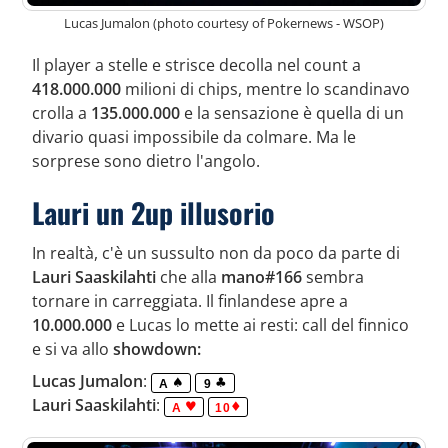
Lucas Jumalon (photo courtesy of Pokernews - WSOP)
Il player a stelle e strisce decolla nel count a
418.000.000
milioni di chips, mentre lo scandinavo
crolla a
135.000.000
e la sensazione è quella di un
divario quasi impossibile da colmare. Ma le
sorprese sono dietro l'angolo.
Lauri un 2up illusorio
In realtà, c'è un sussulto non da poco da parte di
Lauri Saaskilahti
che alla
mano#166
sembra
tornare in carreggiata. Il finlandese apre a
10.000.000
e Lucas lo mette ai resti: call del finnico
e si va allo
showdown:
Lucas Jumalon
:
A
9
Lauri Saaskilahti
:
A
10