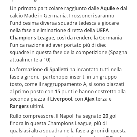
Un primato particolare raggiunto dalle
Aquile
e dal
calcio Made in Germania. I rossoneri saranno
l'undicesima diversa squadra tedesca a giocare
nella fase a eliminazione diretta della
UEFA
Champions League
, così da rendere la Germania
l'unica nazione ad aver portato più di dieci
squadre in questa fase della competizione (Spagna
attualmente a 10).
La formazione di
Spalletti
ha incantato tutti nella
fase a gironi. I partenopei inseriti in un gruppo
tosto, come il raggruppamento A, si sono piazzati
al primo posto con
15
punti e hanno costretto alla
seconda piazza il
Liverpool
, con
Ajax
terza e
Rangers
ultimi.
Rullo compressore. Il Napoli ha segnato
20
gol
finora in questa Champions League, più di
qualsiasi altra squadra nella fase a gironi di questa