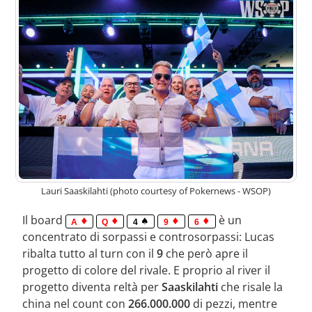
Lauri Saaskilahti (photo courtesy of Pokernews - WSOP)
Il board
è un
A
Q
4
9
6
concentrato di sorpassi e controsorpassi: Lucas
ribalta tutto al turn con il
9
che però apre il
progetto di colore del rivale. E proprio al river il
progetto diventa reltà per
Saaskilahti
che risale la
china nel count con
266.000.000
di pezzi, mentre