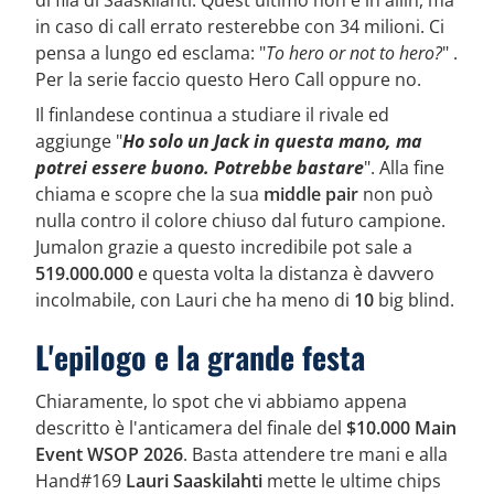
di fila di Saaskilahti. Quest'ultimo non è in allin, ma
in caso di call errato resterebbe con 34 milioni. Ci
pensa a lungo ed esclama: "
To hero or not to hero?
" .
Per la serie faccio questo Hero Call oppure no.
Il finlandese continua a studiare il rivale ed
aggiunge "
Ho solo un Jack in questa mano, ma
potrei essere buono. Potrebbe bastare
". Alla fine
chiama e scopre che la sua
middle pair
non può
nulla contro il colore chiuso dal futuro campione.
Jumalon grazie a questo incredibile pot sale a
519.000.000
e questa volta la distanza è davvero
incolmabile, con Lauri che ha meno di
10
big blind.
L'epilogo e la grande festa
Chiaramente, lo spot che vi abbiamo appena
descritto è l'anticamera del finale del
$10.000 Main
Event WSOP 2026
. Basta attendere tre mani e alla
Hand#169
Lauri Saaskilahti
mette le ultime chips