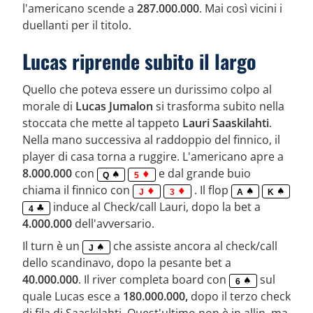
l'americano scende a
287.000.000
. Mai così vicini i
duellanti per il titolo.
Lucas riprende subito il largo
Quello che poteva essere un durissimo colpo al
morale di
Lucas Jumalon
si trasforma subito nella
stoccata che mette al tappeto
Lauri Saaskilahti
.
Nella mano successiva al raddoppio del finnico, il
player di casa torna a ruggire. L'americano apre a
8.000.000
con
e dal grande buio
Q
5
chiama il finnico con
. Il flop
J
3
A
K
induce al Check/call Lauri, dopo la bet a
4
4.000.000
dell'avversario.
Il turn è un
che assiste ancora al check/call
J
dello scandinavo, dopo la pesante bet a
40.000.000
. Il river completa board con
sul
6
quale Lucas esce a
180.000.000,
dopo il terzo check