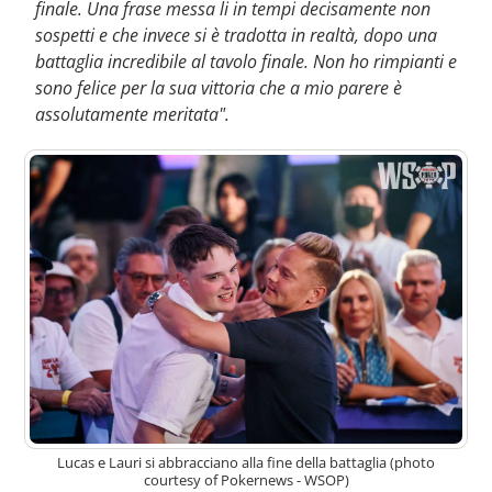
finale. Una frase messa li in tempi decisamente non
sospetti e che invece si è tradotta in realtà, dopo una
battaglia incredibile al tavolo finale. Non ho rimpianti e
sono felice per la sua vittoria che a mio parere è
assolutamente meritata".
Lucas e Lauri si abbracciano alla fine della battaglia (photo
courtesy of Pokernews - WSOP)