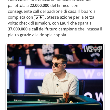
pallottola a
22.000.000
del finnico, con
conseguente call del padrone di casa. Il board si
completa con
. Stessa azione per la terza
A
volta: check di Jumalon, con Lauri che spara a
37.000.000
e
call del futuro campione
che incassa il
piatto grazie alla doppia coppia.