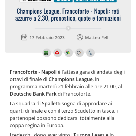
Champions League, Francoforte - Napoli: reti
azzurre a 2.30, pronostico, quote e formazioni
17 Febbraio 2023
Matteo Felli
Francoforte - Napoli
è l'attesa gara di andata degli
ottavi di finale di
Champions League
, in
programma martedì 21 febbraio alle ore 21.00, al
Deutsche Bank Park
di Francoforte.
La squadra di
Spalletti
sogna di approdare ai
quarti di finale e con il terzo Scudetto in tasca, i
partenopei possono dedicarsi totalmente alla
coppa regina in Europa.
I tedeschi, dopo aver vinto l'
Europa League
lo