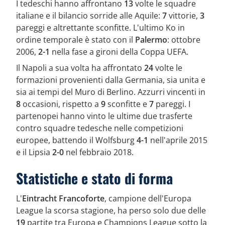
I tedeschi hanno affrontano
13
volte le squadre
italiane e il bilancio sorride alle Aquile:
7
vittorie,
3
pareggi e altrettante sconfitte. L'ultimo Ko in
ordine temporale è stato con il
Palermo
: ottobre
2006,
2-1
nella fase a gironi della Coppa UEFA.
Il Napoli a sua volta ha affrontato
24
volte le
formazioni provenienti dalla Germania, sia unita e
sia ai tempi del Muro di Berlino. Azzurri vincenti in
8
occasioni, rispetto a
9
sconfitte e
7
pareggi. I
partenopei hanno vinto le ultime due trasferte
contro squadre tedesche nelle competizioni
europee, battendo il Wolfsburg
4-1
nell'aprile 2015
e il Lipsia
2-0
nel febbraio 2018.
Statistiche e stato di forma
L'
Eintracht Francoforte
, campione dell'Europa
League la scorsa stagione, ha perso solo due delle
19
partite tra Europa e Champions League sotto la