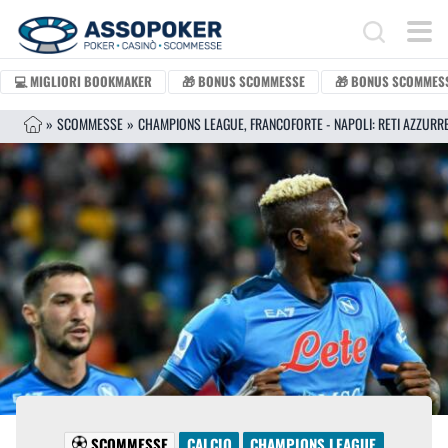
Vai al contenuto
Search for:
💻 MIGLIORI BOOKMAKER
🎁 BONUS SCOMMESSE
🎁 BONUS SCOMMESS
»
SCOMMESSE
»
SCOMMESSE
CALCIO
CHAMPIONS LEAGUE