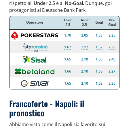
rispetto all'
Under 2.5
e al
No-Goal
. Dunque, gol
protagonisti al Deutsche Bank Park.
Over
Under
No-
Operatore
Goal
2.5
2.5
Goal
1.70
2.05
1.53
2.25
1.67
2.12
1.52
2.38
1.65
2.10
1.50
2.40
1.66
2.10
1.56
2.27
1.65
2.10
1.53
2.35
Francoforte - Napoli: il
pronostico
Abbiamo visto come il Napoli sia favorito sui