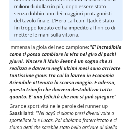
milioni di dollari
in più, dopo essere stato
senza dubbio uno dei maggiori protagonisti
del tavolo finale. L'Hero call con il Jack è stato
fin troppo forzato ed ha impedito al finnico di
mettere le mani sulla vittoria.
Immensa la gioia del neo campione: "
E' incredibile
come ti possa cambiare la vita nel giro di pochi
giorni. Vincere il Main Event è un sogno che si
realizza e davvero negli ultimi mesi sono arrivate
tantissime gioie: tra cui la laurea in Economia
Aziendale ottenuta lo scorso maggio. E adesso,
questo trionfo che davvero destabilizza tutto
quanto. E' una felicità che non si può spiegare
"
Grande sportività nelle parole del runner up
Saaskilahti
:
"Nel day5 ci siamo presi diversi volte a
sportellate io e Lucas. Poi abbiamo fraternizzato e ci
siamo detti che sarebbe stato bello arrivare al duello