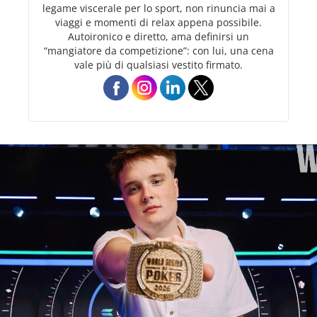
legame viscerale per lo sport, non rinuncia mai a
viaggi e momenti di relax appena possibile.
Autoironico e diretto, ama definirsi un
“mangiatore da competizione”: con lui, una cena
vale più di qualsiasi vestito firmato.