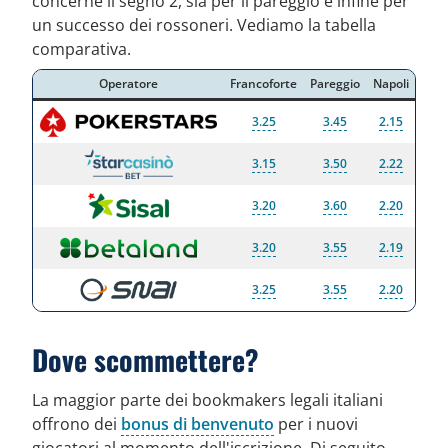
concerne il segno 2, sia per il pareggio e infine per
un successo dei rossoneri. Vediamo la tabella
comparativa.
Operatore
Francoforte
Pareggio
Napoli
3.25
3.45
2.15
3.15
3.50
2.22
3.20
3.60
2.20
3.20
3.55
2.19
3.25
3.55
2.20
Dove scommettere?
La maggior parte dei bookmakers legali italiani
offrono dei
bonus di benvenuto
per i nuovi
giocatori al momento dell'iscrizione. Di seguito