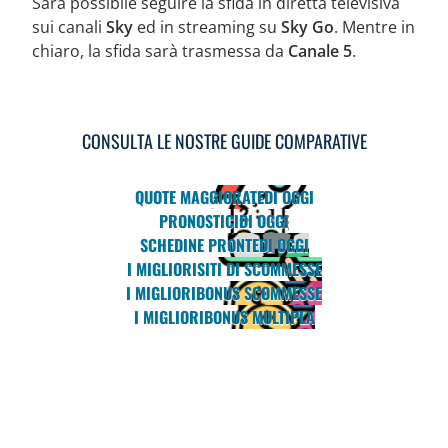
Sarà possibile seguire la sfida in diretta televisiva
sui canali
Sky
ed in streaming su
Sky Go
. Mentre in
chiaro, la sfida sarà trasmessa da
Canale 5
.
CONSULTA LE NOSTRE GUIDE COMPARATIVE
QUOTE MAGGIORATE
DI OGGI
PRONOSTICI
DI OGGI
SCHEDINE PRONTE
DI OGGI
I MIGLIORI
SITI DI SCOMMESSE
I MIGLIORI
BONUS SCOMMESSE
I MIGLIORI
BONUS MULTIPLA