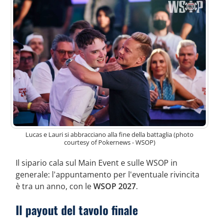
Lucas e Lauri si abbracciano alla fine della battaglia (photo
courtesy of Pokernews - WSOP)
Il sipario cala sul Main Event e sulle WSOP in
generale: l'appuntamento per l'eventuale rivincita
è tra un anno, con le
WSOP 2027
.
Il payout del tavolo finale