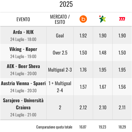
2025
MERCATO /
EVENTO
ESITO
Arda - HJK
Goal
1.92
1.90
1.90
24 Luglio - 18:00
Viking - Koper
Over 2.5
1.50
1.48
1.50
24 Luglio - 19:00
AEK - Beer Sheva
Multigoal 2-3
1.76
1.95
1.95
24 Luglio - 20:00
Austria Vienna - Spaeri
1 + Multigoal
1.57
1.67
1.56
2-4
24 Luglio - 20:30
Sarajevo - Università
Craiova
2
2.12
2.10
2.11
24 Luglio - 21:00
Comparazione quota totale
16.87
19.23
18.29