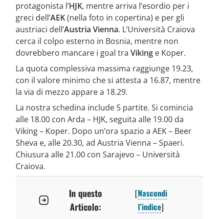
protagonista l’
HJK
, mentre arriva l’esordio per i
greci dell’
AEK
(nella foto in copertina) e per gli
austriaci dell’
Austria Vienna
. L’Università Craiova
cerca il colpo esterno in Bosnia, mentre non
dovrebbero mancare i goal tra
Viking
e Koper.
La quota complessiva massima raggiunge 19.23,
con il valore minimo che si attesta a 16.87, mentre
la via di mezzo appare a 18.29.
La nostra schedina include 5 partite. Si comincia
alle 18.00 con Arda – HJK, seguita alle 19.00 da
Viking – Koper. Dopo un’ora spazio a AEK – Beer
Sheva e, alle 20.30, ad Austria Vienna – Spaeri.
Chiusura alle 21.00 con Sarajevo – Università
Craiova.
In questo
[
Nascondi
Articolo:
l’indice
]