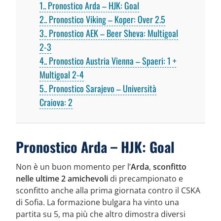
1.
Pronostico Arda – HJK: Goal
2.
Pronostico Viking – Koper: Over 2.5
3.
Pronostico AEK – Beer Sheva: Multigoal
2-3
4.
Pronostico Austria Vienna – Spaeri: 1 +
Multigoal 2-4
5.
Pronostico Sarajevo – Università
Craiova: 2
Pronostico Arda – HJK: Goal
Non è un buon momento per l’
Arda
,
sconfitto
nelle ultime 2 amichevoli
di precampionato e
sconfitto anche alla prima giornata contro il CSKA
di Sofia. La formazione bulgara ha vinto una
partita su 5, ma più che altro dimostra diversi