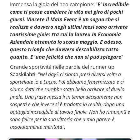
Immensa la gioia del neo campione: "
E' incredibile
come ti possa cambiare la vita nel giro di pochi
giorni. Vincere il Main Event è un sogno che si
realizza e davvero negli ultimi mesi sono arrivate
tantissime gioie: tra cui la laurea in Economia
Aziendale ottenuta lo scorso maggio. E adesso,
questo trionfo che davvero destabilizza tutto
quanto. E' una felicità che non si può spiegare
"
Grande sportività nelle parole del runner up
Saaskilahti
:
"Nel day5 ci siamo presi diversi volte a
sportellate io e Lucas. Poi abbiamo fraternizzato e ci
siamo detti che sarebbe stato bello arrivare al duello
finale. Una frase messa li in tempi decisamente non
sospetti e che invece si è tradotta in realtà, dopo una
battaglia incredibile al tavolo finale. Non ho rimpianti e
sono felice per la sua vittoria che a mio parere è
assolutamente meritata".