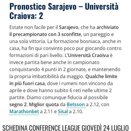
Pronostico Sarajevo – Università
Craiova: 2
Estate non facile per il
Sarajevo
, che ha
archiviato
il precampionato con 3 sconfitte
, un pareggio e
una sola vittoria. La formazione bosniaca, anche in
casa, ha fin qui convinto poco pur giocando contro
formazioni di pari livello. L’
Università Craoiva
è
invece partita bene anche in campionato
conquistando 4 punti in 2 giornate, e mantenendo
la propria imbattibilità da maggio.
Qualche limite
in più fuori casa
, dove i rumeni non vincono da
aprile e dove hanno subito 6 reti nelle ultime 2
partite. Diamo comunque fiducia al possibile
segno 2
.
Miglior quota
da
Betsson
a 2.12, con
Marathonbet
a 2.11 e
Sisal
a 2.10.
SCHEDINA CONFERENCE LEAGUE GIOVEDÌ 24 LUGLIO