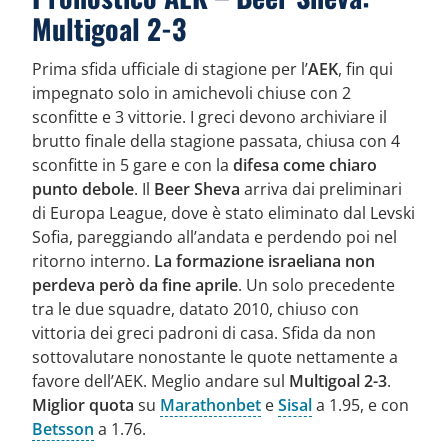
Multigoal 2-3
Prima sfida ufficiale di stagione per l’
AEK
, fin qui
impegnato solo in amichevoli chiuse con 2
sconfitte e 3 vittorie. I greci devono archiviare il
brutto finale della stagione passata, chiusa con 4
sconfitte in 5 gare e con la
difesa come chiaro
punto debole
. Il
Beer Sheva
arriva dai preliminari
di Europa League, dove è stato eliminato dal Levski
Sofia, pareggiando all’andata e perdendo poi nel
ritorno interno.
La formazione israeliana non
perdeva però da fine aprile
. Un solo precedente
tra le due squadre, datato 2010, chiuso con
vittoria dei greci padroni di casa. Sfida da non
sottovalutare nonostante le quote nettamente a
favore dell’AEK. Meglio andare sul
Multigoal 2-3
.
Miglior quota
su
Marathonbet
e
Sisal
a 1.95, e con
Betsson
a 1.76.