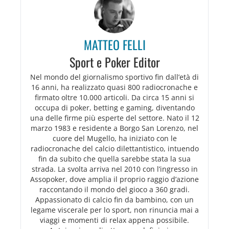
MATTEO FELLI
Sport e Poker Editor
Nel mondo del giornalismo sportivo fin dall’età di
16 anni, ha realizzato quasi 800 radiocronache e
firmato oltre 10.000 articoli. Da circa 15 anni si
occupa di poker, betting e gaming, diventando
una delle firme più esperte del settore. Nato il 12
marzo 1983 e residente a Borgo San Lorenzo, nel
cuore del Mugello, ha iniziato con le
radiocronache del calcio dilettantistico, intuendo
fin da subito che quella sarebbe stata la sua
strada. La svolta arriva nel 2010 con l’ingresso in
Assopoker, dove amplia il proprio raggio d’azione
raccontando il mondo del gioco a 360 gradi.
Appassionato di calcio fin da bambino, con un
legame viscerale per lo sport, non rinuncia mai a
viaggi e momenti di relax appena possibile.