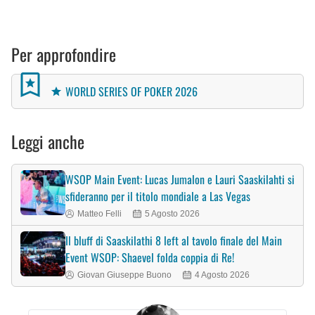
Per approfondire
WORLD SERIES OF POKER 2026
Leggi anche
WSOP Main Event: Lucas Jumalon e Lauri Saaskilahti si
sfideranno per il titolo mondiale a Las Vegas
Matteo Felli
5 Agosto 2026
Il bluff di Saaskilathi 8 left al tavolo finale del Main
Event WSOP: Shaevel folda coppia di Re!
Giovan Giuseppe Buono
4 Agosto 2026