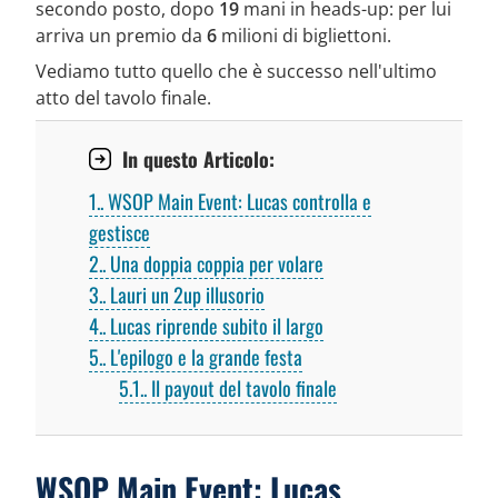
secondo posto, dopo
19
mani in heads-up: per lui
arriva un premio da
6
milioni di bigliettoni.
Vediamo tutto quello che è successo nell'ultimo
atto del tavolo finale.
In questo Articolo:
1.
WSOP Main Event: Lucas controlla e
gestisce
2.
Una doppia coppia per volare
3.
Lauri un 2up illusorio
4.
Lucas riprende subito il largo
5.
L'epilogo e la grande festa
5.1.
Il payout del tavolo finale
WSOP Main Event: Lucas