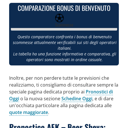
COMPARAZIONE BONUS DI BENVENUTO
Scommesse
Questo comparatore confronta i bonus di benvenuto
scommesse attualmente verificabili sui siti degli operatori
italiani.
La tabella ha una funzione informativa e comparativa, gli
operatori sono mostrati in ordine casuale.
Inoltre, per non perdere tutte le previsioni che
realizziamo, ti consigliamo di consultare sempre la
speciale pagina dedicata proprio ai
Pronostici di
Oggi
o la nuova sezione
Schedine Oggi
, e di dare
un'occhiata particolare alla pagina dedicata alle
quote maggiorate
.
Pronostico AEK – Beer Sheva: