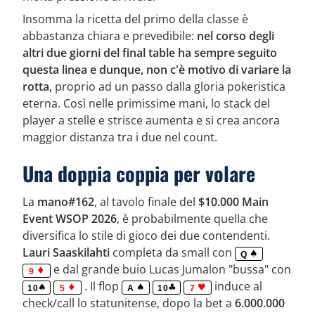
Insomma la ricetta del primo della classe è
abbastanza chiara e prevedibile:
nel corso degli
altri due giorni del final table ha sempre seguito
questa linea e dunque, non c'è motivo di variare la
rotta,
proprio ad un passo dalla gloria pokeristica
eterna. Così nelle primissime mani, lo stack del
player a stelle e strisce aumenta e si crea ancora
maggior distanza tra i due nel count.
Una doppia coppia per volare
La
mano#162
, al tavolo finale del
$10.000 Main
Event WSOP 2026
, è probabilmente quella che
diversifica lo stile di gioco dei due contendenti.
Lauri Saaskilahti
completa da small con
Q
e dal grande buio Lucas Jumalon "bussa" con
9
. Il flop
induce al
10
5
A
10
7
check/call lo statunitense, dopo la bet a
6.000.000