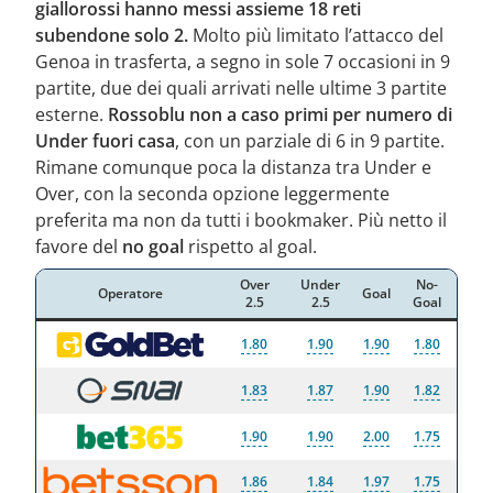
giallorossi hanno messi assieme 18 reti
subendone solo 2.
Molto più limitato l’attacco del
Genoa in trasferta, a segno in sole 7 occasioni in 9
partite, due dei quali arrivati nelle ultime 3 partite
esterne.
Rossoblu non a caso primi per numero di
Under fuori casa
, con un parziale di 6 in 9 partite.
Rimane comunque poca la distanza tra Under e
Over, con la seconda opzione leggermente
preferita ma non da tutti i bookmaker. Più netto il
favore del
no goal
rispetto al goal.
Over
Under
No-
Operatore
Goal
2.5
2.5
Goal
1.80
1.90
1.90
1.80
1.83
1.87
1.90
1.82
1.90
1.90
2.00
1.75
1.86
1.84
1.97
1.75