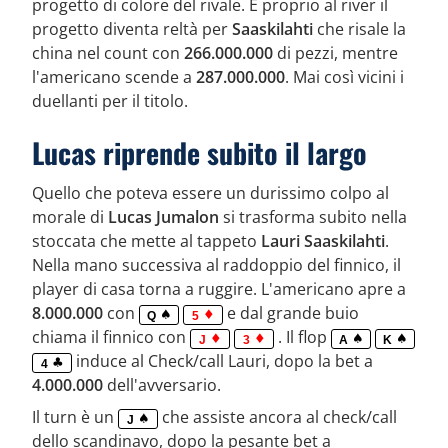
progetto di colore del rivale. E proprio al river il
progetto diventa reltà per
Saaskilahti
che risale la
china nel count con
266.000.000
di pezzi, mentre
l'americano scende a
287.000.000
. Mai così vicini i
duellanti per il titolo.
Lucas riprende subito il largo
Quello che poteva essere un durissimo colpo al
morale di
Lucas Jumalon
si trasforma subito nella
stoccata che mette al tappeto
Lauri Saaskilahti
.
Nella mano successiva al raddoppio del finnico, il
player di casa torna a ruggire. L'americano apre a
8.000.000
con
e dal grande buio
Q
5
chiama il finnico con
. Il flop
J
3
A
K
induce al Check/call Lauri, dopo la bet a
4
4.000.000
dell'avversario.
Il turn è un
che assiste ancora al check/call
J
dello scandinavo, dopo la pesante bet a