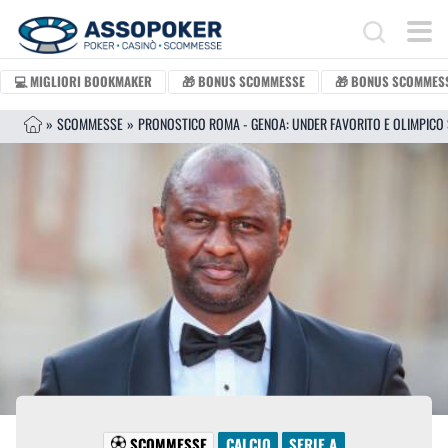
Vai al contenuto
Search for:
💻 MIGLIORI BOOKMAKER
🎁 BONUS SCOMMESSE
🎁 BONUS SCOMMESS
»
SCOMMESSE
»
SCOMMESSE
CALCIO
SERIE A