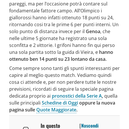
pareggi, ma per l’occasione potrà contare sul
fondamentale fattore campo. All’Olimpico i
giallorossi hanno infatti ottenuto 18 punti su 24,
ritornando cosi tra le prime 6 per punti interni. Un
solo punto di distanza invece per il
Genoa
, che
nelle ultime 5 giornate ha registrato una sola
sconfitta e 2 vittorie. I grifoni hanno fin qui perso
una sola partita sotto la guida di Vieira, e
hanno
ottenuto ben 14 punti su 23 lontano da casa.
Come sempre sono tanti gli spunti interessanti per
capire al meglio questo match. Vediamo quindi
cosa ci attende e, per non perdere tutte le nostre
previsioni, ricordati di seguire la speciale pagina
dedicata proprio ai
pronostici della Serie A
,
quella
sulle principali
Schedine di Oggi
oppure la nuova
pagina sulle
Quote Maggiorate
.
In questo
[
Nascondi