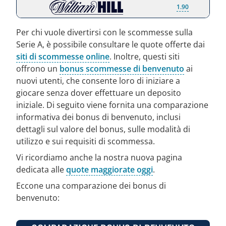
1.90
Per chi vuole divertirsi con le scommesse sulla
Serie A, è possibile consultare le quote offerte dai
siti di scommesse online
. Inoltre, questi siti
offrono un
bonus scommesse di benvenuto
ai
nuovi utenti, che consente loro di iniziare a
giocare senza dover effettuare un deposito
iniziale. Di seguito viene fornita una comparazione
informativa dei bonus di benvenuto, inclusi
dettagli sul valore del bonus, sulle modalità di
utilizzo e sui requisiti di scommessa.
Vi ricordiamo anche la nostra nuova pagina
dedicata alle
quote maggiorate oggi
.
Eccone una comparazione dei bonus di
benvenuto: