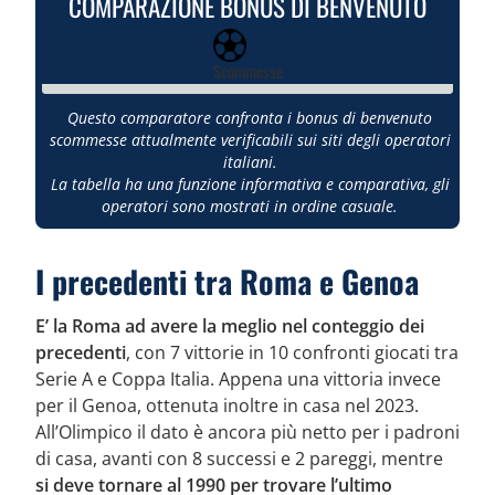
COMPARAZIONE BONUS DI BENVENUTO
Scommesse
Questo comparatore confronta i bonus di benvenuto
scommesse attualmente verificabili sui siti degli operatori
italiani.
La tabella ha una funzione informativa e comparativa, gli
operatori sono mostrati in ordine casuale.
I precedenti tra Roma e Genoa
E’ la Roma ad avere la meglio nel conteggio dei
precedenti
, con 7 vittorie in 10 confronti giocati tra
Serie A e Coppa Italia. Appena una vittoria invece
per il Genoa, ottenuta inoltre in casa nel 2023.
All’Olimpico il dato è ancora più netto per i padroni
di casa, avanti con 8 successi e 2 pareggi, mentre
si deve tornare al 1990 per trovare l’ultimo