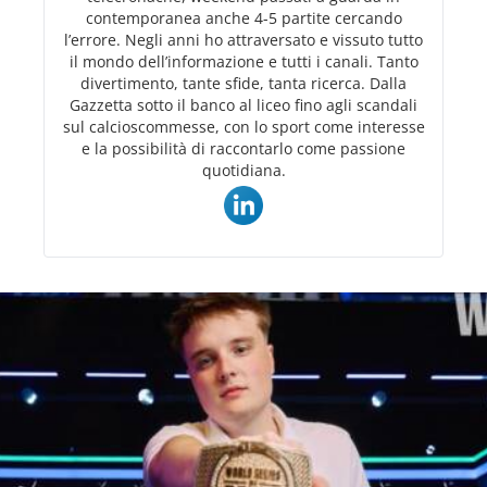
contemporanea anche 4-5 partite cercando
l’errore. Negli anni ho attraversato e vissuto tutto
il mondo dell’informazione e tutti i canali. Tanto
divertimento, tante sfide, tanta ricerca. Dalla
Gazzetta sotto il banco al liceo fino agli scandali
sul calcioscommesse, con lo sport come interesse
e la possibilità di raccontarlo come passione
quotidiana.