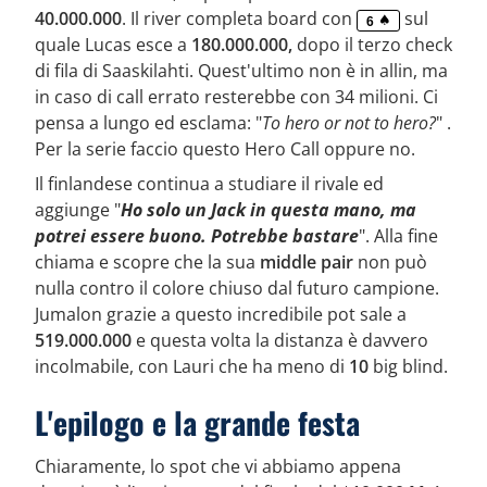
40.000.000
. Il river completa board con
sul
6
quale Lucas esce a
180.000.000,
dopo il terzo check
di fila di Saaskilahti. Quest'ultimo non è in allin, ma
in caso di call errato resterebbe con 34 milioni. Ci
pensa a lungo ed esclama: "
To hero or not to hero?
" .
Per la serie faccio questo Hero Call oppure no.
Il finlandese continua a studiare il rivale ed
aggiunge "
Ho solo un Jack in questa mano, ma
potrei essere buono. Potrebbe bastare
". Alla fine
chiama e scopre che la sua
middle pair
non può
nulla contro il colore chiuso dal futuro campione.
Jumalon grazie a questo incredibile pot sale a
519.000.000
e questa volta la distanza è davvero
incolmabile, con Lauri che ha meno di
10
big blind.
L'epilogo e la grande festa
Chiaramente, lo spot che vi abbiamo appena