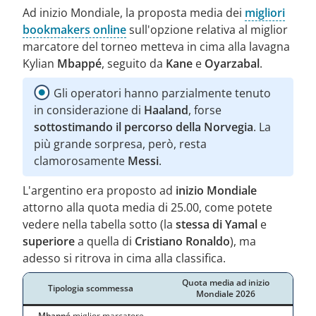
Ad inizio Mondiale, la proposta media dei
migliori
bookmakers online
sull'opzione relativa al miglior
marcatore del torneo metteva in cima alla lavagna
Kylian
Mbappé
, seguito da
Kane
e
Oyarzabal
.
Gli operatori hanno parzialmente tenuto
in considerazione di
Haaland
, forse
sottostimando il percorso della Norvegia
. La
più grande sorpresa, però, resta
clamorosamente
Messi
.
L'argentino era proposto ad
inizio Mondiale
attorno alla quota media di 25.00, come potete
vedere nella tabella sotto (la
stessa di Yamal
e
superiore
a quella di
Cristiano Ronaldo
), ma
adesso si ritrova in cima alla classifica.
Quota media ad inizio
Tipologia scommessa
Mondiale 2026
Mbappé
miglior marcatore