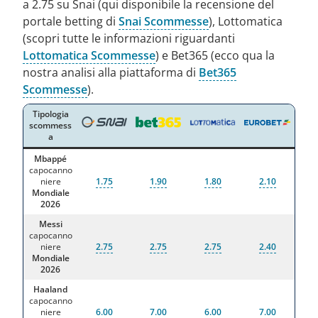
a 2.75 su Snai (qui disponibile la recensione del
portale betting di
Snai Scommesse
), Lottomatica
(scopri tutte le informazioni riguardanti
Lottomatica Scommesse
) e Bet365 (ecco qua la
nostra analisi alla piattaforma di
Bet365
Scommesse
).
Tipologia
scommess
a
Mbappé
capocanno
niere
1.75
1.90
1.80
2.10
Mondiale
2026
Messi
capocanno
niere
2.75
2.75
2.75
2.40
Mondiale
2026
Haaland
capocanno
niere
6.00
7.00
6.00
7.00