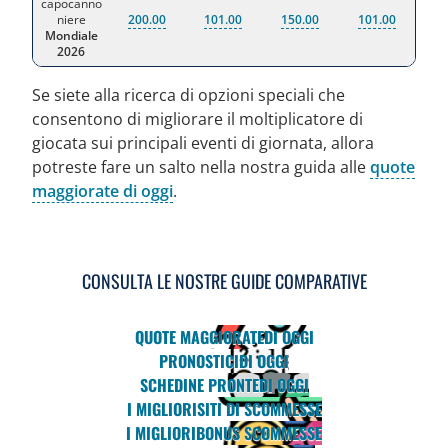
capocanno
niere
200.00
101.00
150.00
101.00
Mondiale
2026
Se siete alla ricerca di opzioni speciali che
consentono di migliorare il moltiplicatore di
giocata sui principali eventi di giornata, allora
potreste fare un salto nella nostra guida alle
quote
maggiorate di oggi
.
CONSULTA LE NOSTRE GUIDE COMPARATIVE
QUOTE MAGGIORATE
DI OGGI
PRONOSTICI
DI OGGI
SCHEDINE PRONTE
DI OGGI
I MIGLIORI
SITI DI SCOMMESSE
I MIGLIORI
BONUS SCOMMESSE