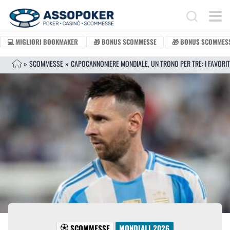
Vai al contenuto
Search for:
💻 MIGLIORI BOOKMAKER
🎁 BONUS SCOMMESSE
🎁 BONUS SCOMMESS
»
SCOMMESSE
»
SCOMMESSE
MONDIALI 2026