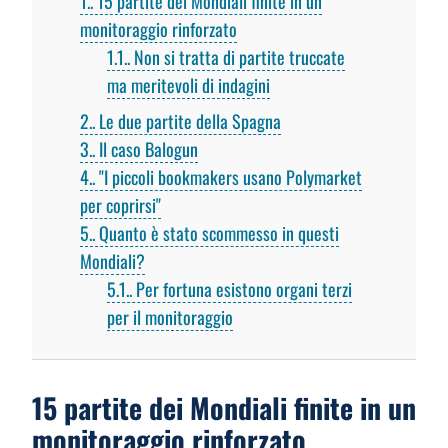
1.
15 partite dei Mondiali finite in un
monitoraggio rinforzato
1.1.
Non si tratta di partite truccate
ma meritevoli di indagini
2.
Le due partite della Spagna
3.
Il caso Balogun
4.
"I piccoli bookmakers usano Polymarket
per coprirsi"
5.
Quanto è stato scommesso in questi
Mondiali?
5.1.
Per fortuna esistono organi terzi
per il monitoraggio
15 partite dei Mondiali finite in un
monitoraggio rinforzato