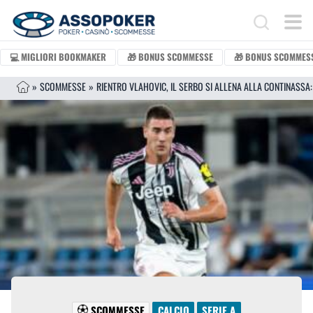
Vai al contenuto
Search for:
💻 MIGLIORI BOOKMAKER
🎁 BONUS SCOMMESSE
🎁 BONUS SCOMMESS
»
SCOMMESSE
»
SCOMMESSE
CALCIO
SERIE A