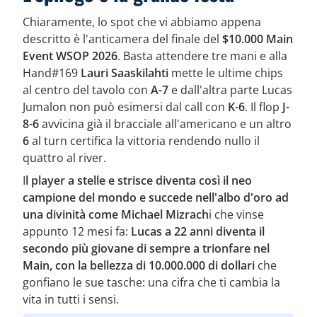
Chiaramente, lo spot che vi abbiamo appena
descritto è l'anticamera del finale del
$10.000 Main
Event WSOP 2026
. Basta attendere tre mani e alla
Hand#169
Lauri Saaskilahti
mette le ultime chips
al centro del tavolo con
A-7
e dall'altra parte Lucas
Jumalon non può esimersi dal call con
K-6
. Il flop
J-
8-6
avvicina già il bracciale all'americano e un altro
6
al turn certifica la vittoria rendendo nullo il
quattro al river.
I
l player a stelle e strisce diventa così il neo
campione del mondo e succede nell'albo d'oro ad
una divinità come Michael Mizrach
i che vinse
appunto 12 mesi fa:
Lucas a 22 anni diventa il
secondo più giovane di sempre a trionfare nel
Main, con la bellezza di 10.000.000 di dollari
che
gonfiano le sue tasche: una cifra che ti cambia la
vita in tutti i sensi.