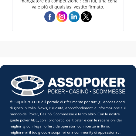
“mangiatore da competizione”: con lui, una cena
vale più di qualsiasi vestito firmato.
Assopoker.com
è il portale di riferimento per tutti gli appassionati
di gioco in Italia. News, curiosità, approfondimenti e informazione sul
mondo del Poker, Casinò, Scommesse e tanto altro. Con le nostre
guide poker ABC, con i pronostici dei tipster e con le recensioni dei
migliori giochi legali offerti da operatori con licenza in Italia,
migliorerai il tuo gioco e scoprirai una community di appassionati.