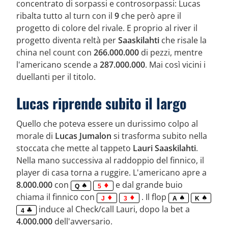
concentrato di sorpassi e controsorpassi: Lucas
ribalta tutto al turn con il
9
che però apre il
progetto di colore del rivale. E proprio al river il
progetto diventa reltà per
Saaskilahti
che risale la
china nel count con
266.000.000
di pezzi, mentre
l'americano scende a
287.000.000
. Mai così vicini i
duellanti per il titolo.
Lucas riprende subito il largo
Quello che poteva essere un durissimo colpo al
morale di
Lucas Jumalon
si trasforma subito nella
stoccata che mette al tappeto
Lauri Saaskilahti
.
Nella mano successiva al raddoppio del finnico, il
player di casa torna a ruggire. L'americano apre a
8.000.000
con
e dal grande buio
Q
5
chiama il finnico con
. Il flop
J
3
A
K
induce al Check/call Lauri, dopo la bet a
4
4.000.000
dell'avversario.