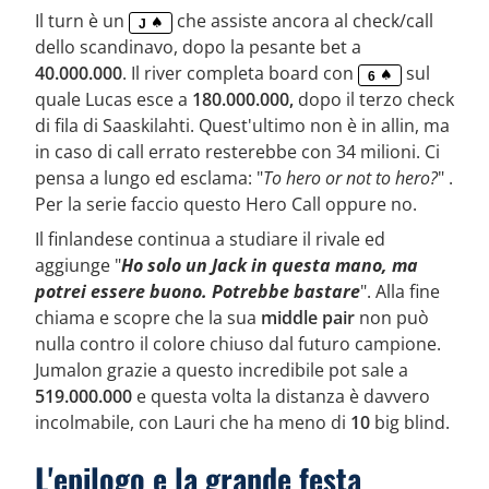
Il turn è un
che assiste ancora al check/call
J
dello scandinavo, dopo la pesante bet a
40.000.000
. Il river completa board con
sul
6
quale Lucas esce a
180.000.000,
dopo il terzo check
di fila di Saaskilahti. Quest'ultimo non è in allin, ma
in caso di call errato resterebbe con 34 milioni. Ci
pensa a lungo ed esclama: "
To hero or not to hero?
" .
Per la serie faccio questo Hero Call oppure no.
Il finlandese continua a studiare il rivale ed
aggiunge "
Ho solo un Jack in questa mano, ma
potrei essere buono. Potrebbe bastare
". Alla fine
chiama e scopre che la sua
middle pair
non può
nulla contro il colore chiuso dal futuro campione.
Jumalon grazie a questo incredibile pot sale a
519.000.000
e questa volta la distanza è davvero
incolmabile, con Lauri che ha meno di
10
big blind.
L'epilogo e la grande festa