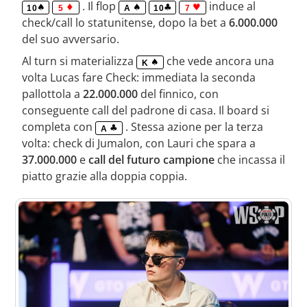
. Il flop
induce al
10
5
A
10
7
check/call lo statunitense, dopo la bet a
6.000.000
del suo avversario.
Al turn si materializza
che vede ancora una
K
volta Lucas fare Check: immediata la seconda
pallottola a
22.000.000
del finnico, con
conseguente call del padrone di casa. Il board si
completa con
. Stessa azione per la terza
A
volta: check di Jumalon, con Lauri che spara a
37.000.000
e
call del futuro campione
che incassa il
piatto grazie alla doppia coppia.