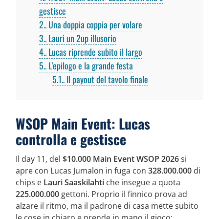
gestisce
2.
Una doppia coppia per volare
3.
Lauri un 2up illusorio
4.
Lucas riprende subito il largo
5.
L'epilogo e la grande festa
5.1.
Il payout del tavolo finale
WSOP Main Event: Lucas
controlla e gestisce
Il day 11, del
$10.000 Main Event WSOP 2026
si
apre con Lucas Jumalon in fuga con
328.000.000
di
chips e
Lauri Saaskilahti
che insegue a quota
225.000.000
gettoni. Proprio il finnico prova ad
alzare il ritmo, ma il padrone di casa mette subito
le cose in chiaro e prende in mano il gioco: