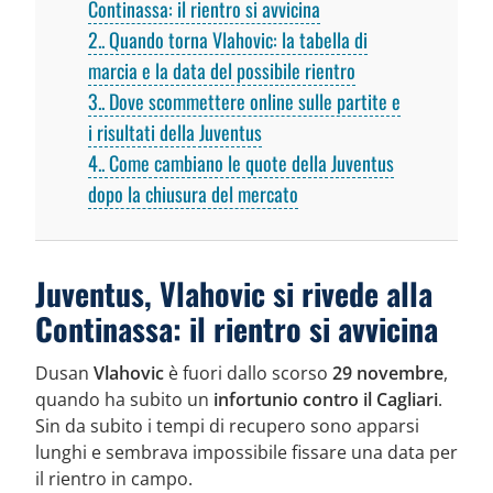
Continassa: il rientro si avvicina
2.
Quando torna Vlahovic: la tabella di
marcia e la data del possibile rientro
3.
Dove scommettere online sulle partite e
i risultati della Juventus
4.
Come cambiano le quote della Juventus
dopo la chiusura del mercato
Juventus, Vlahovic si rivede alla
Continassa: il rientro si avvicina
Dusan
Vlahovic
è fuori dallo scorso
29 novembre
,
quando ha subito un
infortunio contro il Cagliari
.
Sin da subito i tempi di recupero sono apparsi
lunghi e sembrava impossibile fissare una data per
il rientro in campo.