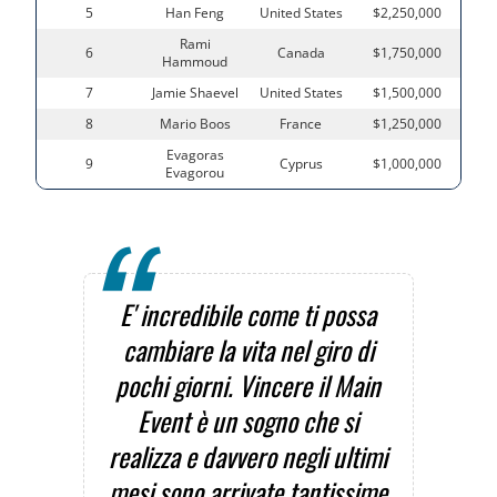
5
Han Feng
United States
$2,250,000
Rami
6
Canada
$1,750,000
Hammoud
7
Jamie Shaevel
United States
$1,500,000
8
Mario Boos
France
$1,250,000
Evagoras
9
Cyprus
$1,000,000
Evagorou
E' incredibile come ti possa
cambiare la vita nel giro di
pochi giorni. Vincere il Main
Event è un sogno che si
realizza e davvero negli ultimi
mesi sono arrivate tantissime