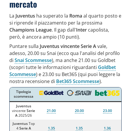
mercato
La
Juventus
ha superato la
Roma
al quarto posto e
si riprende il piazzamento per la prossima
Champions League
. Il gap dall'
Inter
capolista,
però, è ancora ampio (10 punti).
Puntare sulla
Juventus vincente
Serie A
vale,
adesso, 20.00 su Snai (ecco qua l'analisi del profilo
di
Snai Scommesse
), ma anche 21.00 su Goldbet
(scopri tutte le informazioni riguardanti
Goldbet
Scommesse
) e 23.00 su Bet365 (qui puoi leggere la
nostra recensione di
Bet365 Scommesse
).
Tipologia
scommessa
Juventus
vincente
Serie
21.00
20.00
23.00
A
2025/26
Juventus
Top
4
Serie A
1.35
1.35
1.36