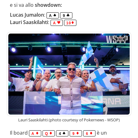
e si va allo
showdown:
Lucas Jumalon
:
A
9
Lauri Saaskilahti
:
A
10
Lauri Saaskilahti (photo courtesy of Pokernews - WSOP)
Il board
è un
A
Q
4
9
6