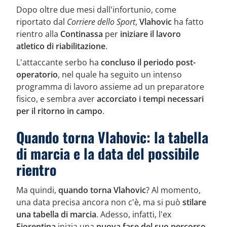
Dopo oltre due mesi dall'infortunio, come
riportato dal
Corriere dello Sport
,
Vlahovic
ha fatto
rientro alla
Continassa
per
iniziare il lavoro
atletico di riabilitazione
.
L'attaccante serbo ha
concluso il periodo post-
operatorio
, nel quale ha seguito un intenso
programma di lavoro assieme ad un preparatore
fisico, e sembra aver
accorciato i tempi necessari
per il ritorno in campo
.
Quando torna Vlahovic: la tabella
di marcia e la data del possibile
rientro
Ma quindi,
quando torna Vlahovic
? Al momento,
una data precisa ancora non c'è, ma si può
stilare
una tabella di marcia
. Adesso, infatti, l'ex
Fiorentina
inizia una
nuova fase del suo percorso