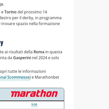
go
.
a
e
Torino
del prossimo 14
 destro per il derby, in programma
e trovare spazio nella formazione
ey
 ai risultati della
Roma
in questa
vinta da
Gasperini
nel 2024 e solo
copri tutte le informazioni
Snai Scommesse
) e Marathonbet
9.00