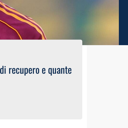
 di recupero e quante