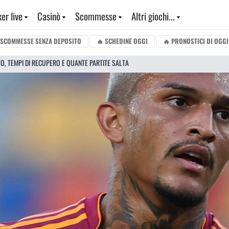
er live
Casinò
Scommesse
Altri giochi...
 SCOMMESSE SENZA DEPOSITO
🔥 SCHEDINE OGGI
🔥 PRONOSTICI DI OGGI
O, TEMPI DI RECUPERO E QUANTE PARTITE SALTA