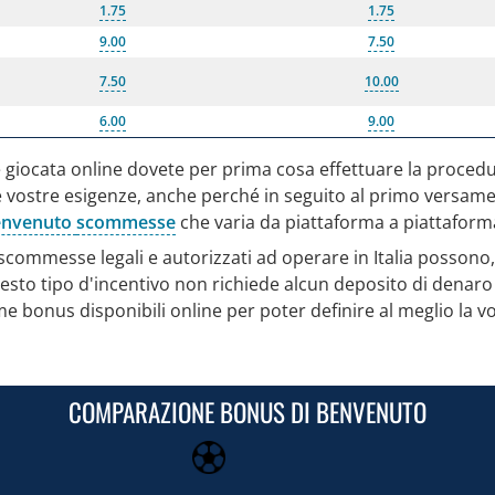
1.75
1.75
9.00
7.50
7.50
10.00
6.00
9.00
he giocata online dovete per prima cosa effettuare la procedu
e vostre esigenze, anche perché in seguito al primo versame
envenuto
scommesse
che varia da piattaforma a piattaform
di scommesse legali e autorizzati ad operare in Italia posson
esto tipo d'incentivo non richiede alcun deposito di denaro 
 bonus disponibili online per poter definire al meglio la vos
COMPARAZIONE BONUS DI BENVENUTO