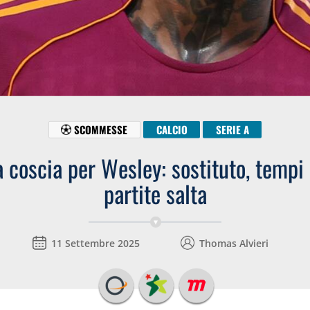
SCOMMESSE
CALCIO
SERIE A
a coscia per Wesley: sostituto, tempi
partite salta
11 Settembre 2025
Thomas Alvieri