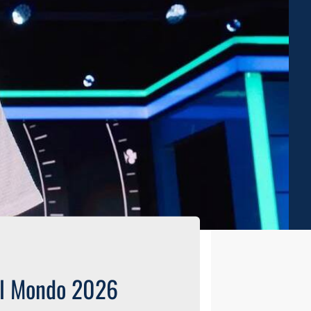
el Mondo 2026