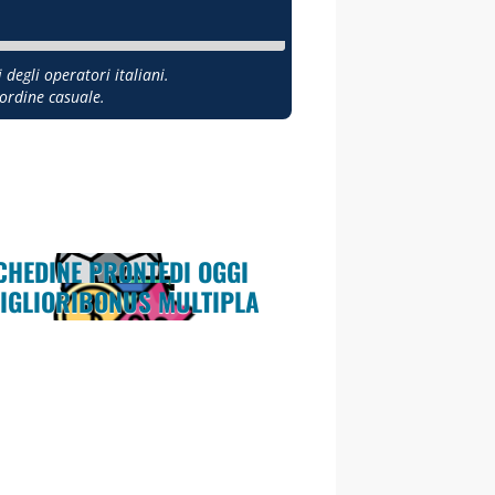
degli operatori italiani.
ordine casuale.
CHEDINE PRONTE
DI OGGI
MIGLIORI
BONUS MULTIPLA