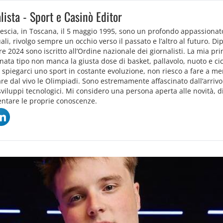
lista - Sport e Casinò Editor
escia, in Toscana, il 5 maggio 1995, sono un profondo appassionato
tuali, rivolgo sempre un occhio verso il passato e l’altro al futuro. Di
 2024 sono iscritto all’Ordine nazionale dei giornalisti. La mia prin
nata tipo non manca la giusta dose di basket, pallavolo, nuoto e c
spiegarci uno sport in costante evoluzione, non riesco a fare a meno
re dal vivo le Olimpiadi. Sono estremamente affascinato dall’arrivo de
sviluppi tecnologici. Mi considero una persona aperta alle novità, d
ntare le proprie conoscenze.