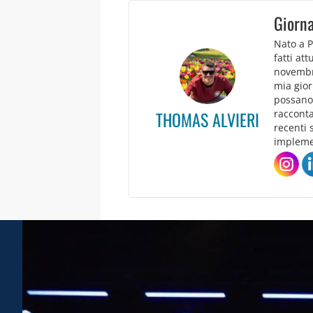
Giorna
Nato a P
fatti at
novembre
mia gior
possano 
racconta
THOMAS ALVIERI
recenti 
impleme