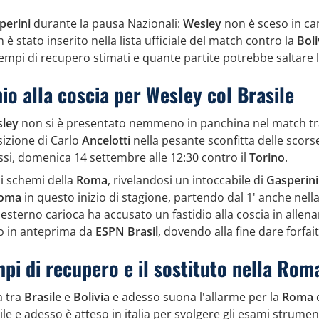
perini
durante la pausa Nazionali:
Wesley
non è sceso in c
 è stato inserito nella lista ufficiale del match contro la
Bol
tempi di recupero stimati e quante partite potrebbe saltare l
o alla coscia per Wesley col Brasile
sley
non si è presentato nemmeno in panchina nel match t
izione di Carlo
Ancelotti
nella pesante sconfitta delle scors
ossi, domenica 14 settembre alle 12:30 contro il
Torino
.
li schemi della
Roma
, rivelandosi un intoccabile di
Gasperini
oma
in questo inizio di stagione, partendo dal 1' anche nell
L'esterno carioca ha accusato un fastidio alla coscia in allen
o in anteprima da
ESPN Brasil
, dovendo alla fine dare forfait
pi di recupero e il sostituto nella Rom
a tra
Brasile
e
Bolivia
e adesso suona l'allarme per la
Roma
asile e adesso è atteso in italia per svolgere gli esami strume