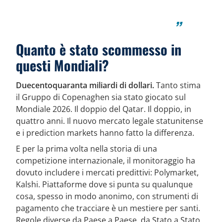
Quanto è stato scommesso in
questi Mondiali?
Duecentoquaranta miliardi di dollari.
Tanto stima
il Gruppo di Copenaghen sia stato giocato sul
Mondiale 2026. Il doppio del Qatar. Il doppio, in
quattro anni. Il nuovo mercato legale statunitense
e i prediction markets hanno fatto la differenza.
E per la prima volta nella storia di una
competizione internazionale, il monitoraggio ha
dovuto includere i mercati predittivi: Polymarket,
Kalshi. Piattaforme dove si punta su qualunque
cosa, spesso in modo anonimo, con strumenti di
pagamento che tracciare è un mestiere per santi.
Regole diverse da Paese a Paese, da Stato a Stato