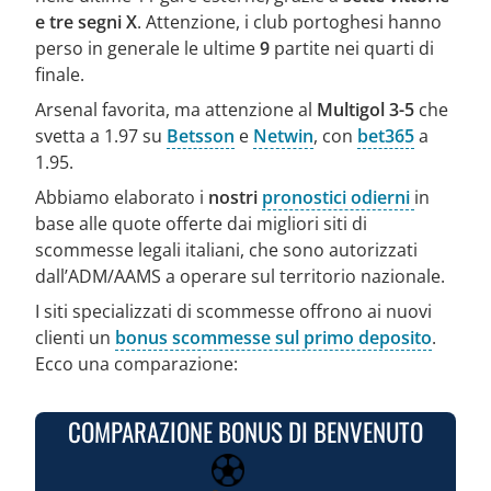
e tre segni X
. Attenzione, i club portoghesi hanno
perso in generale le ultime
9
partite nei quarti di
finale.
Arsenal favorita, ma attenzione al
Multigol 3-5
che
svetta a 1.97 su
Betsson
e
Netwin
, con
bet365
a
1.95.
Abbiamo elaborato i
nostri
pronostici odierni
in
base alle quote offerte dai migliori siti di
scommesse legali italiani, che sono autorizzati
dall’ADM/AAMS a operare sul territorio nazionale.
I siti specializzati di scommesse offrono ai nuovi
clienti un
bonus scommesse sul primo deposito
.
Ecco una comparazione:
COMPARAZIONE BONUS DI BENVENUTO