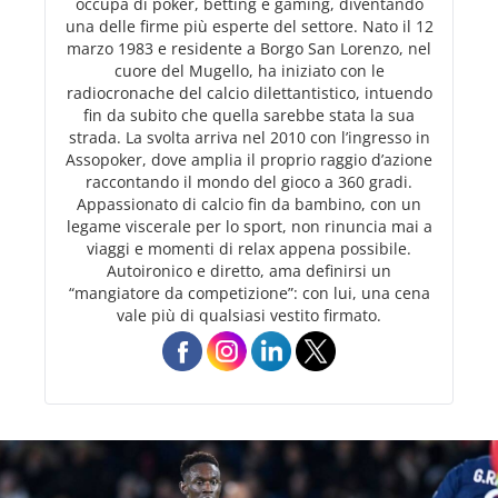
occupa di poker, betting e gaming, diventando
una delle firme più esperte del settore. Nato il 12
marzo 1983 e residente a Borgo San Lorenzo, nel
cuore del Mugello, ha iniziato con le
radiocronache del calcio dilettantistico, intuendo
fin da subito che quella sarebbe stata la sua
strada. La svolta arriva nel 2010 con l’ingresso in
Assopoker, dove amplia il proprio raggio d’azione
raccontando il mondo del gioco a 360 gradi.
Appassionato di calcio fin da bambino, con un
legame viscerale per lo sport, non rinuncia mai a
viaggi e momenti di relax appena possibile.
Autoironico e diretto, ama definirsi un
“mangiatore da competizione”: con lui, una cena
vale più di qualsiasi vestito firmato.