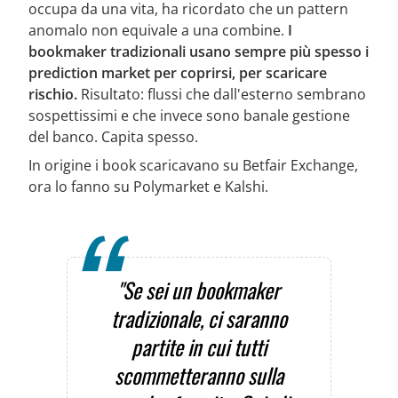
occupa da una vita, ha ricordato che un pattern
anomalo non equivale a una combine.
I
bookmaker tradizionali usano sempre più spesso i
prediction market per coprirsi, per scaricare
rischio.
Risultato: flussi che dall'esterno sembrano
sospettissimi e che invece sono banale gestione
del banco. Capita spesso.
In origine i book scaricavano su Betfair Exchange,
ora lo fanno su Polymarket e Kalshi.
"Se sei un bookmaker
tradizionale, ci saranno
partite in cui tutti
scommetteranno sulla