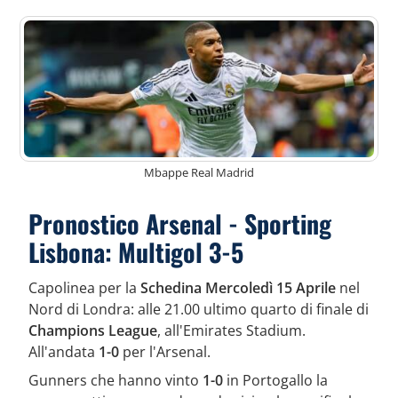
Mbappe Real Madrid
Pronostico Arsenal - Sporting
Lisbona: Multigol 3-5
Capolinea per la
Schedina Mercoledì 15 Aprile
nel
Nord di Londra: alle 21.00 ultimo quarto di finale di
Champions League
, all'Emirates Stadium.
All'andata
1-0
per l'Arsenal.
Gunners che hanno vinto
1-0
in Portogallo la