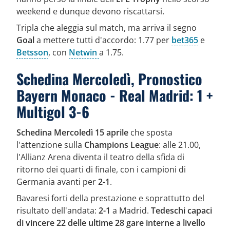
weekend e dunque devono riscattarsi.
Tripla che aleggia sul match, ma arriva il segno
Goal
a mettere tutti d'accordo: 1.77 per
bet365
e
Betsson
, con
Netwin
a 1.75.
Schedina Mercoledì, Pronostico
Bayern Monaco - Real Madrid: 1 +
Multigol 3-6
Schedina Mercoledì 15 aprile
che sposta
l'attenzione sulla
Champions League
: alle 21.00,
l'Allianz Arena diventa il teatro della sfida di
ritorno dei quarti di finale, con i campioni di
Germania avanti per
2-1
.
Bavaresi forti della prestazione e soprattutto del
risultato dell'andata:
2-1
a Madrid.
Tedeschi capaci
di vincere 22 delle ultime 28 gare interne a livello