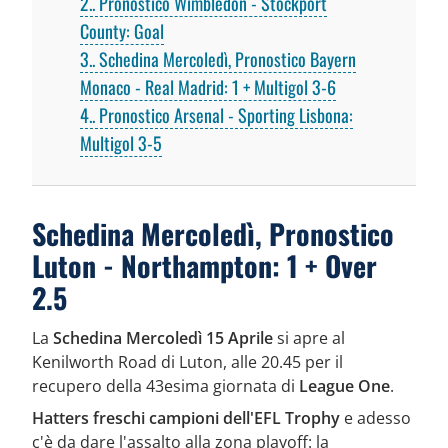
2.
Pronostico Wimbledon - Stockport
County: Goal
3.
Schedina Mercoledì, Pronostico Bayern
Monaco - Real Madrid: 1 + Multigol 3-6
4.
Pronostico Arsenal - Sporting Lisbona:
Multigol 3-5
Schedina Mercoledì, Pronostico
Luton - Northampton: 1 + Over
2.5
La
Schedina Mercoledì 15 Aprile
si apre al
Kenilworth Road di Luton, alle 20.45 per il
recupero della 43esima giornata di
League One
.
Hatters freschi campioni dell'EFL Trophy
e adesso
c'è da dare l'assalto alla zona playoff: la