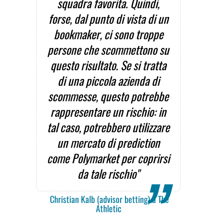
squadra favorita. Quindi,
forse, dal punto di vista di un
bookmaker, ci sono troppe
persone che scommettono su
questo risultato. Se si tratta
di una piccola azienda di
scommesse, questo potrebbe
rappresentare un rischio: in
tal caso, potrebbero utilizzare
un mercato di prediction
come Polymarket per coprirsi
da tale rischio"
Christian Kalb (advisor betting) a The
Athletic