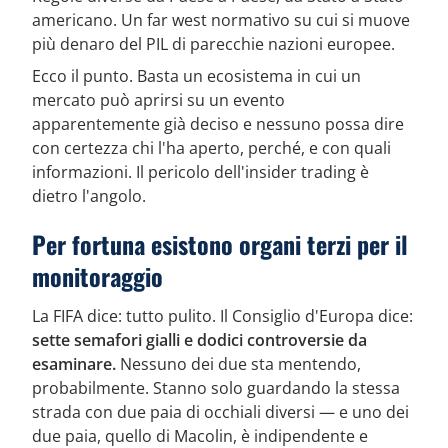
americano. Un far west normativo su cui si muove
più denaro del PIL di parecchie nazioni europee.
Ecco il punto. Basta un ecosistema in cui un
mercato può aprirsi su un evento
apparentemente già deciso e nessuno possa dire
con certezza chi l'ha aperto, perché, e con quali
informazioni. Il pericolo dell'insider trading è
dietro l'angolo.
Per fortuna esistono organi terzi per il
monitoraggio
La FIFA dice: tutto pulito. Il Consiglio d'Europa dice:
sette semafori gialli e dodici controversie da
esaminare.
Nessuno dei due sta mentendo,
probabilmente. Stanno solo guardando la stessa
strada con due paia di occhiali diversi — e uno dei
due paia, quello di Macolin, è indipendente e