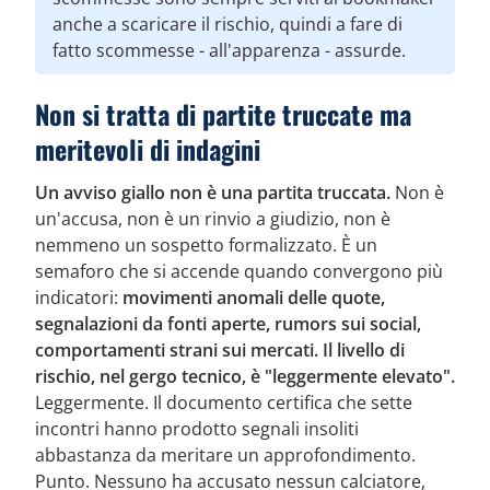
anche a scaricare il rischio, quindi a fare di
fatto scommesse - all'apparenza - assurde.
Non si tratta di partite truccate ma
meritevoli di indagini
Un avviso giallo non è una partita truccata.
Non è
un'accusa, non è un rinvio a giudizio, non è
nemmeno un sospetto formalizzato. È un
semaforo che si accende quando convergono più
indicatori:
movimenti anomali delle quote,
segnalazioni da fonti aperte, rumors sui social,
comportamenti strani sui mercati. Il livello di
rischio, nel gergo tecnico, è "leggermente elevato".
Leggermente. Il documento certifica che sette
incontri hanno prodotto segnali insoliti
abbastanza da meritare un approfondimento.
Punto. Nessuno ha accusato nessun calciatore,