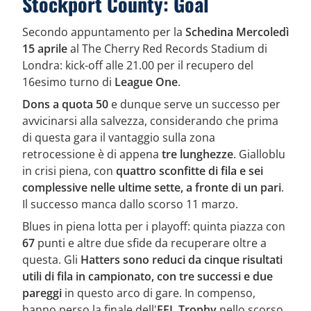
Stockport County: Goal
Secondo appuntamento per la
Schedina Mercoledì
15 aprile
al The Cherry Red Records Stadium di
Londra: kick-off alle 21.00 per il recupero del
16esimo turno di
League One
.
Dons a quota 50
e dunque serve un successo per
avvicinarsi alla salvezza, considerando che prima
di questa gara il vantaggio sulla zona
retrocessione è di appena
tre lunghezze
. Gialloblu
in crisi piena, con
quattro sconfitte di fila e sei
complessive nelle ultime sette, a fronte di un pari
.
Il successo manca dallo scorso 11 marzo.
Blues in piena lotta per i playoff: quinta piazza con
67
punti e altre due sfide da recuperare oltre a
questa. Gli
Hatters sono reduci da cinque risultati
utili di fila in campionato, con tre successi e due
pareggi
in questo arco di gare. In compenso,
hanno perso la finale dell'
EFL Trophy
nello scorso