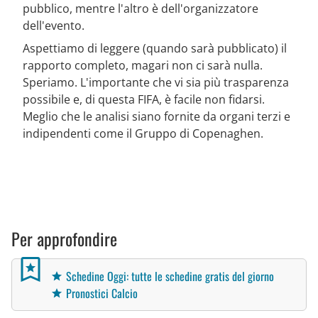
pubblico, mentre l'altro è dell'organizzatore
dell'evento.
Aspettiamo di leggere (quando sarà pubblicato) il
rapporto completo, magari non ci sarà nulla.
Speriamo. L'importante che vi sia più trasparenza
possibile e, di questa FIFA, è facile non fidarsi.
Meglio che le analisi siano fornite da organi terzi e
indipendenti come il Gruppo di Copenaghen.
Per approfondire
Schedine Oggi: tutte le schedine gratis del giorno
Pronostici Calcio