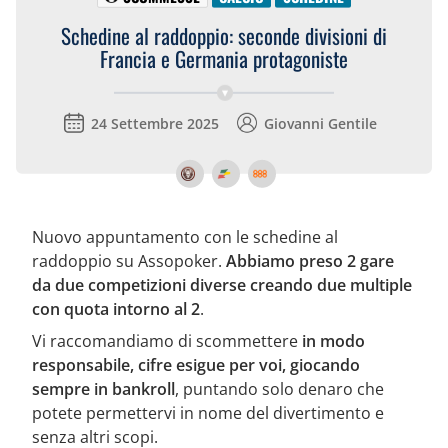
Schedine al raddoppio: seconde divisioni di
Francia e Germania protagoniste
24 Settembre 2025
Giovanni Gentile
Nuovo appuntamento con le schedine al
raddoppio su Assopoker.
Abbiamo preso 2 gare
da due competizioni diverse creando due multiple
con quota intorno al 2
.
Vi raccomandiamo di scommettere
in modo
responsabile, cifre esigue per voi, giocando
sempre in bankroll
, puntando solo denaro che
potete permettervi in nome del divertimento e
senza altri scopi.