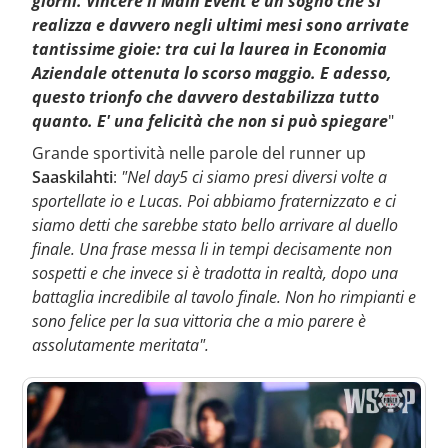
giorni. Vincere il Main Event è un sogno che si
realizza e davvero negli ultimi mesi sono arrivate
tantissime gioie: tra cui la laurea in Economia
Aziendale ottenuta lo scorso maggio. E adesso,
questo trionfo che davvero destabilizza tutto
quanto. E' una felicità che non si può spiegare
"
Grande sportività nelle parole del runner up
Saaskilahti
:
"Nel day5 ci siamo presi diversi volte a
sportellate io e Lucas. Poi abbiamo fraternizzato e ci
siamo detti che sarebbe stato bello arrivare al duello
finale. Una frase messa li in tempi decisamente non
sospetti e che invece si è tradotta in realtà, dopo una
battaglia incredibile al tavolo finale. Non ho rimpianti e
sono felice per la sua vittoria che a mio parere è
assolutamente meritata".