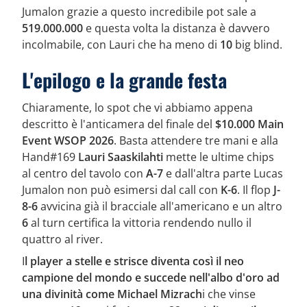
Jumalon grazie a questo incredibile pot sale a
519.000.000
e questa volta la distanza è davvero
incolmabile, con Lauri che ha meno di
10
big blind.
L'epilogo e la grande festa
Chiaramente, lo spot che vi abbiamo appena
descritto è l'anticamera del finale del
$10.000 Main
Event WSOP 2026
. Basta attendere tre mani e alla
Hand#169
Lauri Saaskilahti
mette le ultime chips
al centro del tavolo con
A-7
e dall'altra parte Lucas
Jumalon non può esimersi dal call con
K-6
. Il flop
J-
8-6
avvicina già il bracciale all'americano e un altro
6
al turn certifica la vittoria rendendo nullo il
quattro al river.
I
l player a stelle e strisce diventa così il neo
campione del mondo e succede nell'albo d'oro ad
una divinità come Michael Mizrach
i che vinse