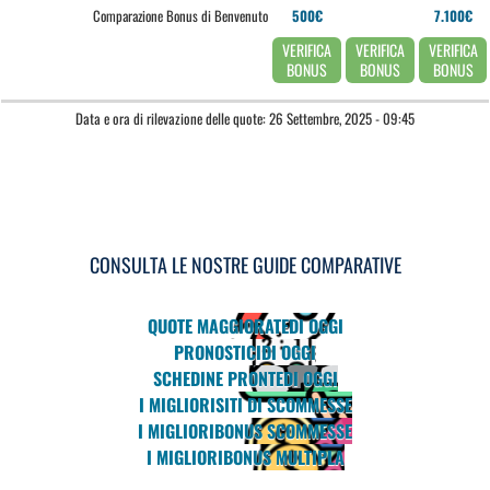
Comparazione Bonus di Benvenuto
500€
7.100€
VERIFICA
VERIFICA
VERIFICA
BONUS
BONUS
BONUS
Data e ora di rilevazione delle quote: 26 Settembre, 2025 - 09:45
CONSULTA LE NOSTRE GUIDE COMPARATIVE
QUOTE MAGGIORATE
DI OGGI
PRONOSTICI
DI OGGI
SCHEDINE PRONTE
DI OGGI
I MIGLIORI
SITI DI SCOMMESSE
I MIGLIORI
BONUS SCOMMESSE
I MIGLIORI
BONUS MULTIPLA