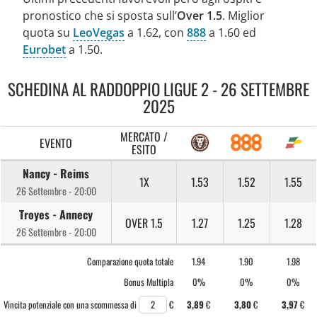
pronostico che si sposta sull’
Over 1.5
. Miglior
quota su
LeoVegas
a 1.62, con
888
a 1.60 ed
Eurobet
a 1.50.
SCHEDINA AL RADDOPPIO LIGUE 2 - 26 SETTEMBRE
2025
MERCATO /
EVENTO
ESITO
Nancy - Reims
1X
1.53
1.52
1.55
26 Settembre - 20:00
Troyes - Annecy
OVER 1.5
1.27
1.25
1.28
26 Settembre - 20:00
Comparazione quota totale
1.94
1.90
1.98
Bonus Multipla
0%
0%
0%
Vincita potenziale con una scommessa di
€
3,89
€
3,80
€
3,97
€