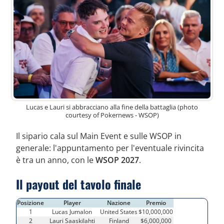
Lucas e Lauri si abbracciano alla fine della battaglia (photo
courtesy of Pokernews - WSOP)
Il sipario cala sul Main Event e sulle WSOP in
generale: l'appuntamento per l'eventuale rivincita
è tra un anno, con le
WSOP 2027
.
Il payout del tavolo finale
Posizione
Player
Nazione
Premio
1
Lucas Jumalon
United States
$10,000,000
2
Lauri Saaskilahti
Finland
$6,000,000