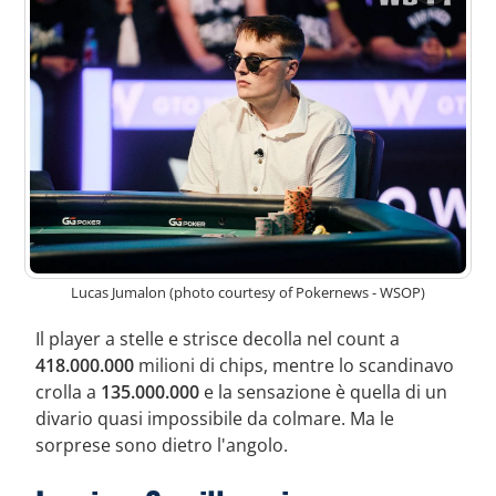
Lucas Jumalon (photo courtesy of Pokernews - WSOP)
Il player a stelle e strisce decolla nel count a
418.000.000
milioni di chips, mentre lo scandinavo
crolla a
135.000.000
e la sensazione è quella di un
divario quasi impossibile da colmare. Ma le
sorprese sono dietro l'angolo.