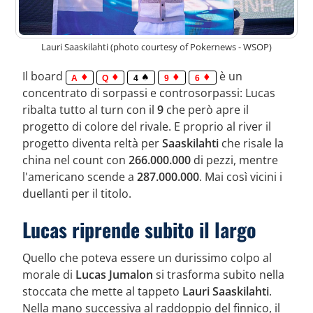
Lauri Saaskilahti (photo courtesy of Pokernews - WSOP)
Il board
è un
A
Q
4
9
6
concentrato di sorpassi e controsorpassi: Lucas
ribalta tutto al turn con il
9
che però apre il
progetto di colore del rivale. E proprio al river il
progetto diventa reltà per
Saaskilahti
che risale la
china nel count con
266.000.000
di pezzi, mentre
l'americano scende a
287.000.000
. Mai così vicini i
duellanti per il titolo.
Lucas riprende subito il largo
Quello che poteva essere un durissimo colpo al
morale di
Lucas Jumalon
si trasforma subito nella
stoccata che mette al tappeto
Lauri Saaskilahti
.
Nella mano successiva al raddoppio del finnico, il