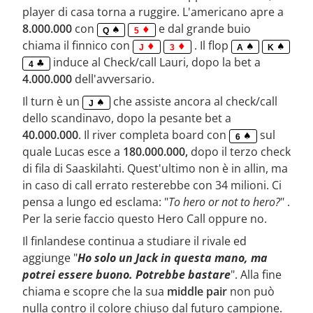
player di casa torna a ruggire. L'americano apre a
8.000.000
con
e dal grande buio
Q
5
chiama il finnico con
. Il flop
J
3
A
K
induce al Check/call Lauri, dopo la bet a
4
4.000.000
dell'avversario.
Il turn è un
che assiste ancora al check/call
J
dello scandinavo, dopo la pesante bet a
40.000.000
. Il river completa board con
sul
6
quale Lucas esce a
180.000.000,
dopo il terzo check
di fila di Saaskilahti. Quest'ultimo non è in allin, ma
in caso di call errato resterebbe con 34 milioni. Ci
pensa a lungo ed esclama: "
To hero or not to hero?
" .
Per la serie faccio questo Hero Call oppure no.
Il finlandese continua a studiare il rivale ed
aggiunge "
Ho solo un Jack in questa mano, ma
potrei essere buono. Potrebbe bastare
". Alla fine
chiama e scopre che la sua
middle pair
non può
nulla contro il colore chiuso dal futuro campione.