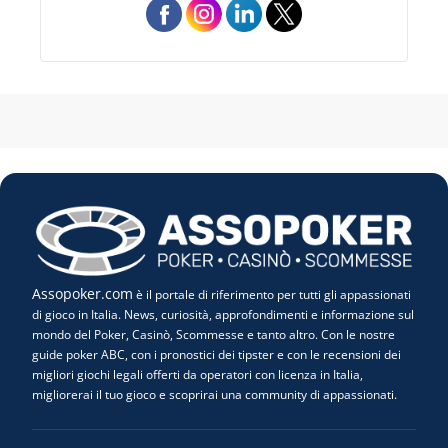
Assopoker.com
è il portale di riferimento per tutti gli appassionati
di gioco in Italia. News, curiosità, approfondimenti e informazione sul
mondo del Poker, Casinò, Scommesse e tanto altro. Con le nostre
guide poker ABC, con i pronostici dei tipster e con le recensioni dei
migliori giochi legali offerti da operatori con licenza in Italia,
migliorerai il tuo gioco e scoprirai una community di appassionati.