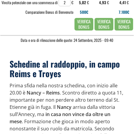
Vincita potenziale con una scommessa di
€
5,02
€
4,93
€
4,41
€
Comparazione Bonus di Benvenuto
500€
7.100€
VERIFICA
VERIFICA
VERIFICA
BONUS
BONUS
BONUS
Data e ora di rilevazione delle quote: 24 Settembre, 2025 - 09:40
Schedine al raddoppio, in campo
Reims e Troyes
Prima sfida nella nostra schedina, con inizio alle
20.00 è
Nancy – Reims
. Scontro diretto a quota 11,
importante per non perdere altro terreno dal St.
Etienne già in fuga. Il
Nancy
arriva dalla vittoria
sull’Annecy, ma
in casa non vince da oltre un
mese
. Formazione che gioca in modo aperto
nonostante il suo ruolo da matricola. Secondo