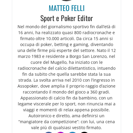
MATTEO FELLI
Sport e Poker Editor
Nel mondo del giornalismo sportivo fin dall’età di
16 anni, ha realizzato quasi 800 radiocronache e
firmato oltre 10.000 articoli. Da circa 15 anni si
occupa di poker, betting e gaming, diventando
una delle firme più esperte del settore. Nato il 12
marzo 1983 e residente a Borgo San Lorenzo, nel
cuore del Mugello, ha iniziato con le
radiocronache del calcio dilettantistico, intuendo
fin da subito che quella sarebbe stata la sua
strada. La svolta arriva nel 2010 con l’ingresso in
Assopoker, dove amplia il proprio raggio d’azione
raccontando il mondo del gioco a 360 gradi.
Appassionato di calcio fin da bambino, con un
legame viscerale per lo sport, non rinuncia mai a
viaggi e momenti di relax appena possibile.
Autoironico e diretto, ama definirsi un
“mangiatore da competizione”: con lui, una cena
vale più di qualsiasi vestito firmato.