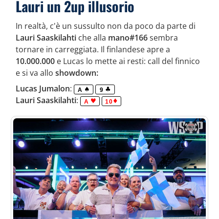
Lauri un 2up illusorio
In realtà, c'è un sussulto non da poco da parte di
Lauri Saaskilahti
che alla
mano#166
sembra
tornare in carreggiata. Il finlandese apre a
10.000.000
e Lucas lo mette ai resti: call del finnico
e si va allo
showdown:
Lucas Jumalon
:
A
9
Lauri Saaskilahti
:
A
10