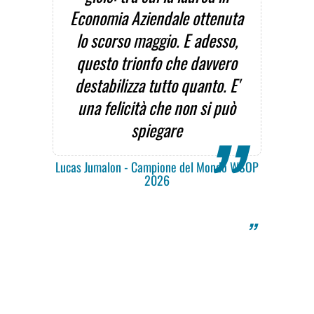
Economia Aziendale ottenuta
lo scorso maggio. E adesso,
questo trionfo che davvero
destabilizza tutto quanto. E'
una felicità che non si può
spiegare
Lucas Jumalon - Campione del Mondo WSOP
2026