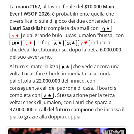
La
mano#162
, al tavolo finale del
$10.000 Main
Event WSOP 2026
, è probabilmente quella che
diversifica lo stile di gioco dei due contendenti.
Lauri Saaskilahti
completa da small con
Q
e dal grande buio Lucas Jumalon "bussa" con
9
. Il flop
induce al
10
5
A
10
7
check/call lo statunitense, dopo la bet a
6.000.000
del suo avversario.
Al turn si materializza
che vede ancora una
K
volta Lucas fare Check: immediata la seconda
pallottola a
22.000.000
del finnico, con
conseguente call del padrone di casa. Il board si
completa con
. Stessa azione per la terza
A
volta: check di Jumalon, con Lauri che spara a
37.000.000
e
call del futuro campione
che incassa il
piatto grazie alla doppia coppia.