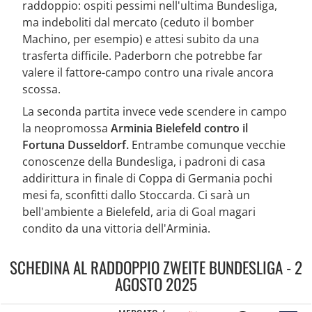
raddoppio: ospiti pessimi nell'ultima Bundesliga,
ma indeboliti dal mercato (ceduto il bomber
Machino, per esempio) e attesi subito da una
trasferta difficile. Paderborn che potrebbe far
valere il fattore-campo contro una rivale ancora
scossa.
La seconda partita invece vede scendere in campo
la neopromossa
Arminia Bielefeld contro il
Fortuna Dusseldorf.
Entrambe comunque vecchie
conoscenze della Bundesliga, i padroni di casa
addirittura in finale di Coppa di Germania pochi
mesi fa, sconfitti dallo Stoccarda. Ci sarà un
bell'ambiente a Bielefeld, aria di Goal magari
condito da una vittoria dell'Arminia.
SCHEDINA AL RADDOPPIO ZWEITE BUNDESLIGA - 2
AGOSTO 2025