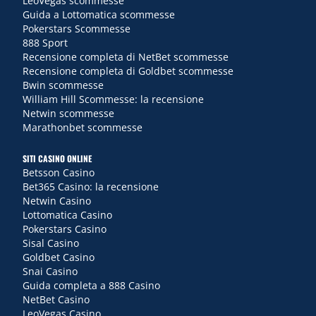
LeoVegas scommesse
Guida a Lottomatica scommesse
Pokerstars Scommesse
888 Sport
Recensione completa di NetBet scommesse
Recensione completa di Goldbet scommesse
Bwin scommesse
William Hill Scommesse: la recensione
Netwin scommesse
Marathonbet scommesse
SITI CASINO ONLINE
Betsson Casino
Bet365 Casino: la recensione
Netwin Casino
Lottomatica Casino
Pokerstars Casino
Sisal Casino
Goldbet Casino
Snai Casino
Guida completa a 888 Casino
NetBet Casino
LeoVegas Casino