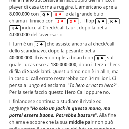
Nella mano successiva al raddoppio del finnico, il
player di casa torna a ruggire. L'americano apre a
8.000.000
con
e dal grande buio
Q
5
chiama il finnico con
. Il flop
J
3
A
K
induce al Check/call Lauri, dopo la bet a
4
4.000.000
dell'avversario.
Il turn è un
che assiste ancora al check/call
J
dello scandinavo, dopo la pesante bet a
40.000.000
. Il river completa board con
sul
6
quale Lucas esce a
180.000.000,
dopo il terzo check
di fila di Saaskilahti. Quest'ultimo non è in allin, ma
in caso di call errato resterebbe con 34 milioni. Ci
pensa a lungo ed esclama: "
To hero or not to hero?
" .
Per la serie faccio questo Hero Call oppure no.
Il finlandese continua a studiare il rivale ed
aggiunge "
Ho solo un Jack in questa mano, ma
potrei essere buono. Potrebbe bastare
". Alla fine
chiama e scopre che la sua
middle pair
non può