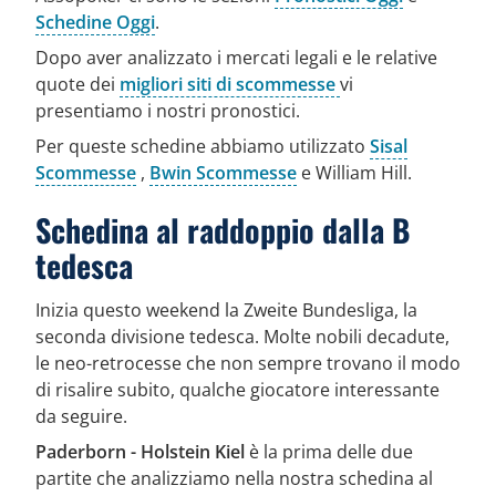
Schedine Oggi
.
Dopo aver analizzato i mercati legali e le relative
quote dei
migliori siti di scommesse
vi
presentiamo i nostri pronostici.
Per queste schedine abbiamo utilizzato
Sisal
Scommesse
,
Bwin Scommesse
e William Hill.
Schedina al raddoppio dalla B
tedesca
Inizia questo weekend la Zweite Bundesliga, la
seconda divisione tedesca. Molte nobili decadute,
le neo-retrocesse che non sempre trovano il modo
di risalire subito, qualche giocatore interessante
da seguire.
Paderborn - Holstein Kiel
è la prima delle due
partite che analizziamo nella nostra schedina al