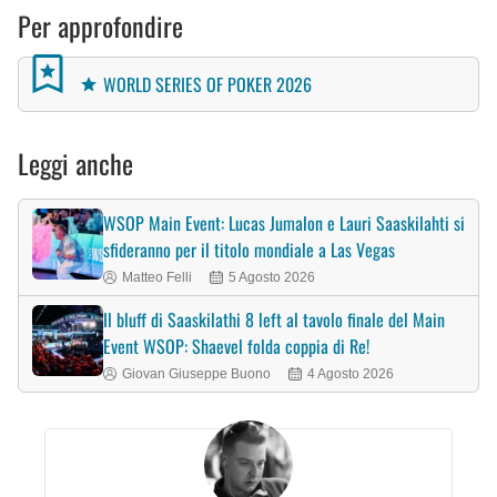
Per approfondire
WORLD SERIES OF POKER 2026
Leggi anche
WSOP Main Event: Lucas Jumalon e Lauri Saaskilahti si
sfideranno per il titolo mondiale a Las Vegas
Matteo Felli
5 Agosto 2026
Il bluff di Saaskilathi 8 left al tavolo finale del Main
Event WSOP: Shaevel folda coppia di Re!
Giovan Giuseppe Buono
4 Agosto 2026