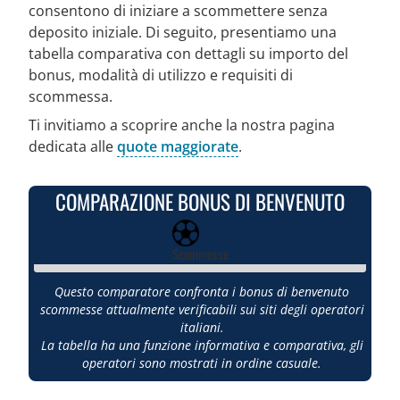
consentono di iniziare a scommettere senza
deposito iniziale. Di seguito, presentiamo una
tabella comparativa con dettagli su importo del
bonus, modalità di utilizzo e requisiti di
scommessa.
Ti invitiamo a scoprire anche la nostra pagina
dedicata alle
quote maggiorate
.
COMPARAZIONE BONUS DI BENVENUTO
Scommesse
Questo comparatore confronta i bonus di benvenuto
scommesse attualmente verificabili sui siti degli operatori
italiani.
La tabella ha una funzione informativa e comparativa, gli
operatori sono mostrati in ordine casuale.