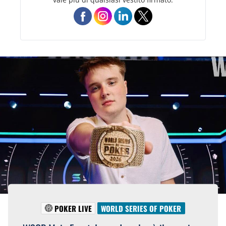
POKER LIVE
WORLD SERIES OF POKER