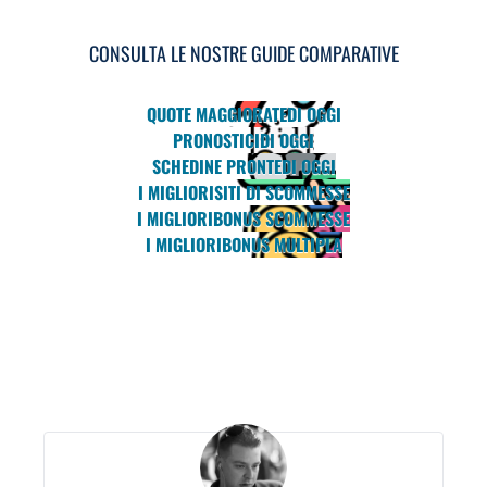
CONSULTA LE NOSTRE GUIDE COMPARATIVE
QUOTE MAGGIORATE
DI OGGI
PRONOSTICI
DI OGGI
SCHEDINE PRONTE
DI OGGI
I MIGLIORI
SITI DI SCOMMESSE
I MIGLIORI
BONUS SCOMMESSE
I MIGLIORI
BONUS MULTIPLA