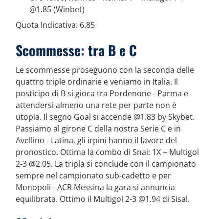
@1.85 (Winbet)
Quota Indicativa: 6.85
Scommesse: tra B e C
Le scommesse proseguono con la seconda delle
quattro triple ordinarie e veniamo in Italia. Il
posticipo di B si gioca tra Pordenone - Parma e
attendersi almeno una rete per parte non è
utopia. Il segno Goal si accende @1.83 by Skybet.
Passiamo al girone C della nostra Serie C e in
Avellino - Latina, gli irpini hanno il favore del
pronostico. Ottima la combo di Snai: 1X + Multigol
2-3 @2.05. La tripla si conclude con il campionato
sempre nel campionato sub-cadetto e per
Monopoli - ACR Messina la gara si annuncia
equilibrata. Ottimo il Multigol 2-3 @1.94 di Sisal.