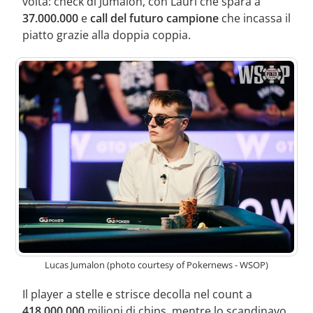
volta: check di Jumalon, con Lauri che spara a
37.000.000
e
call del futuro campione
che incassa il
piatto grazie alla doppia coppia.
Lucas Jumalon (photo courtesy of Pokernews - WSOP)
Il player a stelle e strisce decolla nel count a
418.000.000
milioni di chips, mentre lo scandinavo