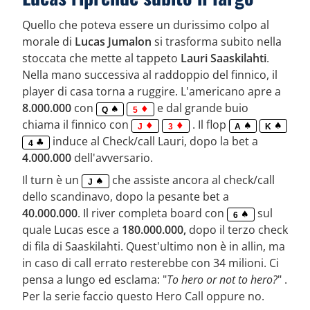
Quello che poteva essere un durissimo colpo al
morale di
Lucas Jumalon
si trasforma subito nella
stoccata che mette al tappeto
Lauri Saaskilahti
.
Nella mano successiva al raddoppio del finnico, il
player di casa torna a ruggire. L'americano apre a
8.000.000
con
e dal grande buio
Q
5
chiama il finnico con
. Il flop
J
3
A
K
induce al Check/call Lauri, dopo la bet a
4
4.000.000
dell'avversario.
Il turn è un
che assiste ancora al check/call
J
dello scandinavo, dopo la pesante bet a
40.000.000
. Il river completa board con
sul
6
quale Lucas esce a
180.000.000,
dopo il terzo check
di fila di Saaskilahti. Quest'ultimo non è in allin, ma
in caso di call errato resterebbe con 34 milioni. Ci
pensa a lungo ed esclama: "
To hero or not to hero?
" .
Per la serie faccio questo Hero Call oppure no.