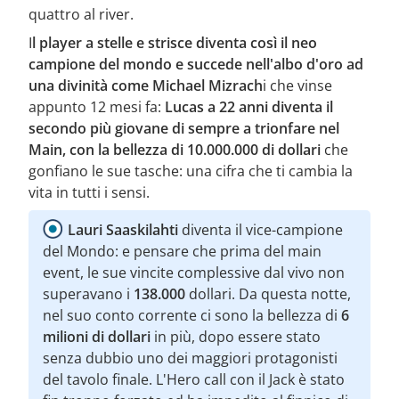
quattro al river.
I
l player a stelle e strisce diventa così il neo
campione del mondo e succede nell'albo d'oro ad
una divinità come Michael Mizrach
i che vinse
appunto 12 mesi fa:
Lucas a 22 anni diventa il
secondo più giovane di sempre a trionfare nel
Main, con la bellezza di 10.000.000 di dollari
che
gonfiano le sue tasche: una cifra che ti cambia la
vita in tutti i sensi.
Lauri Saaskilahti
diventa il vice-campione
del Mondo: e pensare che prima del main
event, le sue vincite complessive dal vivo non
superavano i
138.000
dollari. Da questa notte,
nel suo conto corrente ci sono la bellezza di
6
milioni di dollari
in più, dopo essere stato
senza dubbio uno dei maggiori protagonisti
del tavolo finale. L'Hero call con il Jack è stato