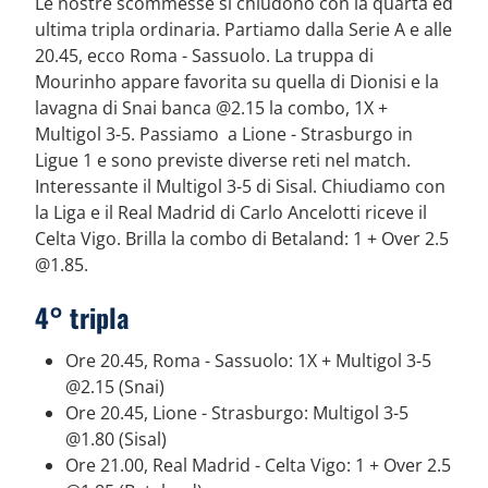
Le nostre scommesse si chiudono con la quarta ed
ultima tripla ordinaria. Partiamo dalla Serie A e alle
20.45, ecco Roma - Sassuolo. La truppa di
Mourinho appare favorita su quella di Dionisi e la
lavagna di Snai banca @2.15 la combo, 1X +
Multigol 3-5. Passiamo a Lione - Strasburgo in
Ligue 1 e sono previste diverse reti nel match.
Interessante il Multigol 3-5 di Sisal. Chiudiamo con
la Liga e il Real Madrid di Carlo Ancelotti riceve il
Celta Vigo. Brilla la combo di Betaland: 1 + Over 2.5
@1.85.
4° tripla
Ore 20.45, Roma - Sassuolo: 1X + Multigol 3-5
@2.15 (Snai)
Ore 20.45, Lione - Strasburgo: Multigol 3-5
@1.80 (Sisal)
Ore 21.00, Real Madrid - Celta Vigo: 1 + Over 2.5