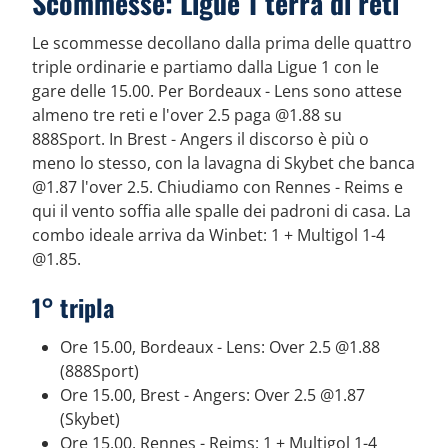
Scommesse: Ligue 1 terra di reti
Le scommesse decollano dalla prima delle quattro
triple ordinarie e partiamo dalla Ligue 1 con le
gare delle 15.00. Per Bordeaux - Lens sono attese
almeno tre reti e l'over 2.5 paga @1.88 su
888Sport. In Brest - Angers il discorso è più o
meno lo stesso, con la lavagna di Skybet che banca
@1.87 l'over 2.5. Chiudiamo con Rennes - Reims e
qui il vento soffia alle spalle dei padroni di casa. La
combo ideale arriva da Winbet: 1 + Multigol 1-4
@1.85.
1° tripla
Ore 15.00, Bordeaux - Lens: Over 2.5 @1.88
(888Sport)
Ore 15.00, Brest - Angers: Over 2.5 @1.87
(Skybet)
Ore 15.00, Rennes - Reims: 1 + Multigol 1-4