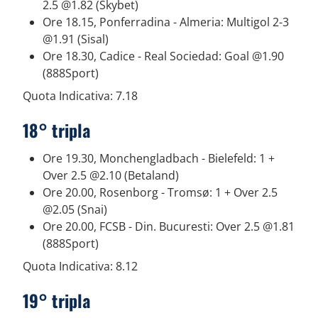
2.5 @1.82 (Skybet)
Ore 18.15, Ponferradina - Almeria: Multigol 2-3
@1.91 (Sisal)
Ore 18.30, Cadice - Real Sociedad: Goal @1.90
(888Sport)
Quota Indicativa: 7.18
18° tripla
Ore 19.30, Monchengladbach - Bielefeld: 1 +
Over 2.5 @2.10 (Betaland)
Ore 20.00, Rosenborg - Tromsø: 1 + Over 2.5
@2.05 (Snai)
Ore 20.00, FCSB - Din. Bucuresti: Over 2.5 @1.81
(888Sport)
Quota Indicativa: 8.12
19° tripla