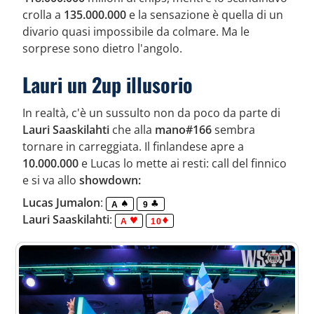
crolla a
135.000.000
e la sensazione è quella di un
divario quasi impossibile da colmare. Ma le
sorprese sono dietro l'angolo.
Lauri un 2up illusorio
In realtà, c'è un sussulto non da poco da parte di
Lauri Saaskilahti
che alla
mano#166
sembra
tornare in carreggiata. Il finlandese apre a
10.000.000
e Lucas lo mette ai resti: call del finnico
e si va allo
showdown:
Lucas Jumalon
:
A
9
Lauri Saaskilahti
:
A
10