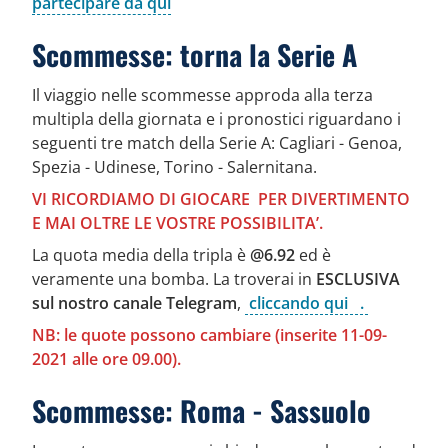
partecipare da qui
Scommesse: torna la Serie A
Il viaggio nelle scommesse approda alla terza
multipla della giornata e i pronostici riguardano i
seguenti tre match della Serie A: Cagliari - Genoa,
Spezia - Udinese, Torino - Salernitana.
VI RICORDIAMO DI GIOCARE PER DIVERTIMENTO
E MAI OLTRE LE VOSTRE POSSIBILITA’.
La quota media della tripla è
@6.92
ed è
veramente una bomba. La troverai in
ESCLUSIVA
sul nostro canale Telegram
,
cliccando qui .
NB: le quote possono cambiare (inserite 11-09-
2021 alle ore 09.00).
Scommesse: Roma - Sassuolo