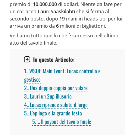
premio di
10.000.000
di dollari. Niente da fare per
un coriaceo
Lauri Saaskilahti
che si ferma al
secondo posto, dopo
19
mani in heads-up: per lui
arriva un premio da
6
milioni di bigliettoni.
Vediamo tutto quello che è successo nell'ultimo
atto del tavolo finale.
In questo Articolo:
1.
WSOP Main Event: Lucas controlla e
gestisce
2.
Una doppia coppia per volare
3.
Lauri un 2up illusorio
4.
Lucas riprende subito il largo
5.
L'epilogo e la grande festa
5.1.
Il payout del tavolo finale