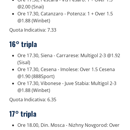
@2.00 (Snai)
Ore 17.30, Catanzaro - Potenza: 1 + Over 1.5
@1.88 (Winbet)
Quota Indicativa: 7.33
16° tripla
Ore 17.30, Siena - Carrarese: Multigol 2-3 @1.92
(Sisal)
Ore 17.30, Cesena - Imolese: Over 1.5 Cesena
@1.90 (888Sport)
Ore 17.30, Vibonese - Juve Stabia: Multigol 2-3
@1.88 (Winbet)
Quota Indicativa: 6.35
17° tripla
Ore 18.00, Din. Mosca - Nizhny Novgorod: Over