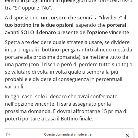
eventi in programma in quelle giornate
con scelta fissa
tra "Si" oppure "No".
A disposizione,
un cursore che servirà a "dividere" il
tuo bottino tra le due opzioni
, sapendo che
porterai
avanti SOLO il denaro presente dell'opzione vincente
.
Spetta a te decidere quale strategia usare, se dividere
in parti uguali il bottino (per garantirti almeno metà da
portare alla prossima domanda), se mettere tutto da
una parte (con il rischio però di perdere tutto subito) o
se valutare di volta in volta quale ti sembra la più
probabile e dividere di conseguenza in percentuali
variabili.
In ogni caso, solo il denaro che avrai confermato
nell'opzione vincente, ti sarà assegnato per la
prossima domanda. E dovrai affrontarne 15 prima di
poterti portare a casa il Bottino finale.