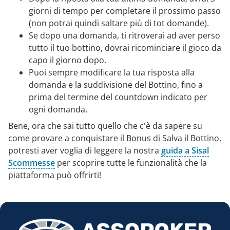
giorni di tempo per completare il prossimo passo
(non potrai quindi saltare più di tot domande).
Se dopo una domanda, ti ritroverai ad aver perso
tutto il tuo bottino, dovrai ricominciare il gioco da
capo il giorno dopo.
Puoi sempre modificare la tua risposta alla
domanda e la suddivisione del Bottino, fino a
prima del termine del countdown indicato per
ogni domanda.
Bene, ora che sai tutto quello che c'è da sapere su
come provare a conquistare il Bonus di Salva il Bottino,
potresti aver voglia di leggere la nostra
guida a Sisal
Scommesse
per scoprire tutte le funzionalità che la
piattaforma può offrirti!