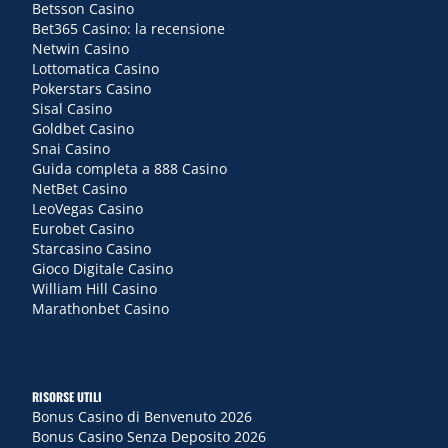
Betsson Casino
Bet365 Casino: la recensione
Netwin Casino
Lottomatica Casino
Pokerstars Casino
Sisal Casino
Goldbet Casino
Snai Casino
Guida completa a 888 Casino
NetBet Casino
LeoVegas Casino
Eurobet Casino
Starcasino Casino
Gioco Digitale Casino
William Hill Casino
Marathonbet Casino
RISORSE UTILI
Bonus Casino di Benvenuto 2026
Bonus Casino Senza Deposito 2026