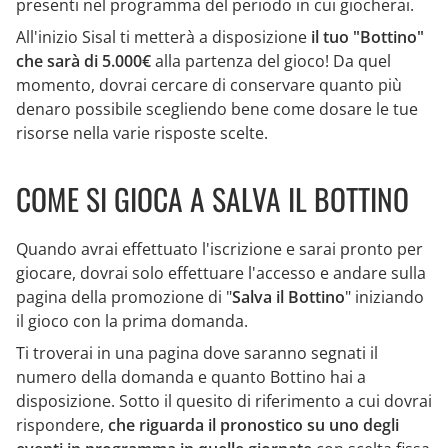
presenti nel programma del periodo in cui giocherai.
All'inizio Sisal ti metterà a disposizione
il tuo "Bottino"
che sarà di 5.000€
alla partenza del gioco! Da quel
momento, dovrai cercare di conservare quanto più
denaro possibile scegliendo bene come dosare le tue
risorse nella varie risposte scelte.
COME SI GIOCA A SALVA IL BOTTINO
Quando avrai effettuato l'iscrizione e sarai pronto per
giocare, dovrai solo effettuare l'accesso e andare sulla
pagina della promozione di "
Salva il Bottino
" iniziando
il gioco con la prima domanda.
Ti troverai in una pagina dove saranno segnati il
numero della domanda e quanto Bottino hai a
disposizione. Sotto il quesito di riferimento a cui dovrai
rispondere,
che riguarda il pronostico su uno degli