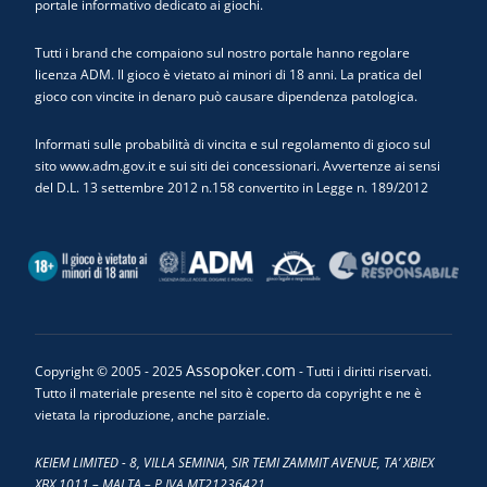
portale informativo dedicato ai giochi.
Tutti i brand che compaiono sul nostro portale hanno regolare
licenza ADM. Il gioco è vietato ai minori di 18 anni. La pratica del
gioco con vincite in denaro può causare dipendenza patologica.
Informati sulle probabilità di vincita e sul regolamento di gioco sul
sito www.adm.gov.it e sui siti dei concessionari. Avvertenze ai sensi
del D.L. 13 settembre 2012 n.158 convertito in Legge n. 189/2012
Assopoker.com
Copyright © 2005 - 2025
- Tutti i diritti riservati.
Tutto il materiale presente nel sito è coperto da copyright e ne è
vietata la riproduzione, anche parziale.
KEIEM LIMITED - 8, VILLA SEMINIA, SIR TEMI ZAMMIT AVENUE, TA’ XBIEX
XBX 1011 – MALTA – P.IVA MT21236421