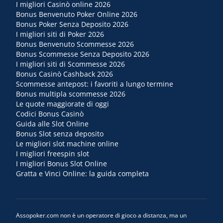
I migliori Casinò online 2026
Bonus Benvenuto Poker Online 2026
Bonus Poker Senza Deposito 2026
I migliori siti di Poker 2026
Bonus Benvenuto Scommesse 2026
Bonus Scommesse Senza Deposito 2026
I migliori siti di Scommesse 2026
Bonus Casinò Cashback 2026
Scommesse antepost: i favoriti a lungo termine
Bonus multipla scommesse 2026
Le quote maggiorate di oggi
Codici Bonus Casinò
Guida alle Slot Online
Bonus Slot senza deposito
Le migliori slot machine online
I migliori freespin slot
I migliori Bonus Slot Online
Gratta e Vinci Online: la guida completa
Assopoker.com non è un operatore di gioco a distanza, ma un