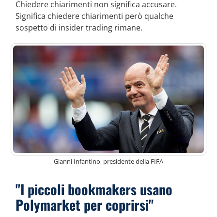
Chiedere chiarimenti non significa accusare.
Significa chiedere chiarimenti però qualche
sospetto di insider trading rimane.
Gianni Infantino, presidente della FIFA
"I piccoli bookmakers usano
Polymarket per coprirsi"