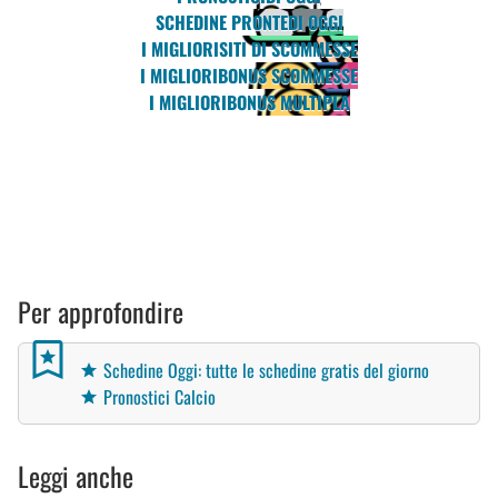
SCHEDINE PRONTE
DI OGGI
I MIGLIORI
SITI DI SCOMMESSE
I MIGLIORI
BONUS SCOMMESSE
I MIGLIORI
BONUS MULTIPLA
Per approfondire
Schedine Oggi: tutte le schedine gratis del giorno
Pronostici Calcio
Leggi anche