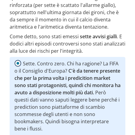
rinforzata (per sette è scattato l'allarme giallo),
soprattutto nell'ultima giornata dei gironi, che è
da sempre il momento in cui il calcio diventa
aritmetica e l'aritmetica diventa tentazione.
Come detto, sono stati emessi
sette avvisi gialli
. E
dodici altri episodi controversi sono stati analizzati
alla luce dei rischi per l'integrità.
Sette. Contro zero. Chi ha ragione? La FIFA
o il Consiglio d'Europa?
C'è da tenere presente
che per la prima volta i predicition market
sono stati protagonisti, quindi chi monitora ha
avuto a disposizione molti più dati.
Però
questi dati vanno saputi leggere bene perché i
prediction sono piattaforme di scambio
scommesse degli utenti e non sono
bookmakers. Quindi bisogna interpretare
bene i flussi.