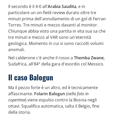
Il secondo è il 4-0 all'
Arabia Saudita
, e in
particolare un on-field review durato oltre tre
minuti prima dell'annullamento di un gol di Ferran
Torres. Tre minuti e mezzo davanti al monitor.
Chiunque abbia visto una partita in vita sua sa che
tre minuti e mezzo al VAR sono un'eternità
geologica. Momento in cui si sono raccolti volumi
anomali.
Nel calderone c'è anche il rosso a
Themba Zwane
,
Sudafrica, all'84° della gara d'esordio col Messico.
Il caso Balogun
Ma il pezzo forte è un altro, ed è tecnicamente
affascinante.
Folarin Balogun
(
nella foto in
copertina
) viene espulso contro la Bosnia negli
ottavi. Squalifica automatica, salta il Belgio, fine
della storia.