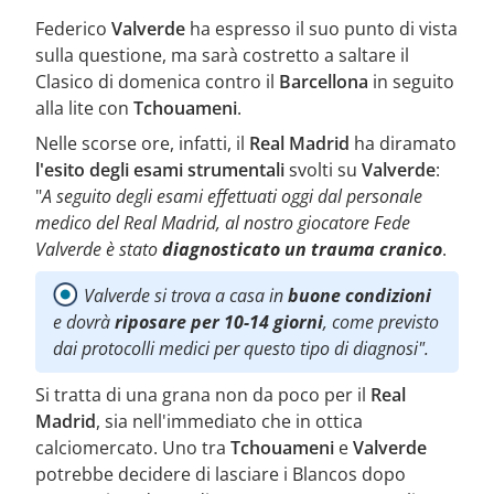
Federico
Valverde
ha espresso il suo punto di vista
sulla questione, ma sarà costretto a saltare il
Clasico di domenica contro il
Barcellona
in seguito
alla lite con
Tchouameni
.
Nelle scorse ore, infatti, il
Real Madrid
ha diramato
l'esito degli esami strumentali
svolti su
Valverde
:
"
A seguito degli esami effettuati oggi dal personale
medico del Real Madrid, al nostro giocatore Fede
Valverde è stato
diagnosticato un trauma cranico
.
Valverde si trova a casa in
buone condizioni
e dovrà
riposare per 10-14 giorni
, come previsto
dai protocolli medici per questo tipo di diagnosi".
Si tratta di una grana non da poco per il
Real
Madrid
, sia nell'immediato che in ottica
calciomercato. Uno tra
Tchouameni
e
Valverde
potrebbe decidere di lasciare i Blancos dopo