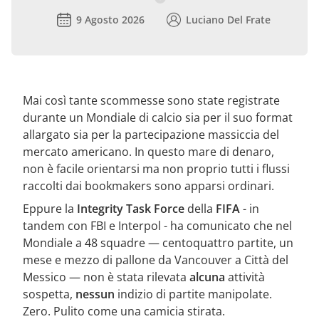
9 Agosto 2026
Luciano Del Frate
Mai così tante scommesse sono state registrate
durante un Mondiale di calcio sia per il suo format
allargato sia per la partecipazione massiccia del
mercato americano. In questo mare di denaro,
non è facile orientarsi ma non proprio tutti i flussi
raccolti dai bookmakers sono apparsi ordinari.
Eppure la
Integrity Task Force
della
FIFA
- in
tandem con FBI e Interpol - ha comunicato che nel
Mondiale a 48 squadre — centoquattro partite, un
mese e mezzo di pallone da Vancouver a Città del
Messico — non è stata rilevata
alcuna
attività
sospetta,
nessun
indizio di partite manipolate.
Zero. Pulito come una camicia stirata.