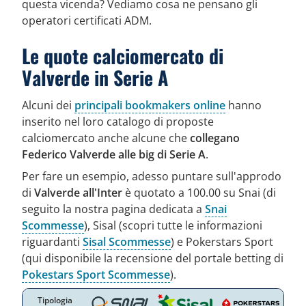
questa vicenda? Vediamo cosa ne pensano gli
operatori certificati ADM.
Le quote calciomercato di
Valverde in Serie A
Alcuni dei
principali bookmakers online
hanno
inserito nel loro catalogo di proposte
calciomercato anche alcune che
collegano
Federico Valverde alle big di Serie A
.
Per fare un esempio, adesso puntare sull'approdo
di
Valverde all'Inter
è quotato a 100.00 su Snai (di
seguito la nostra pagina dedicata a
Snai
Scommesse
), Sisal (scopri tutte le informazioni
riguardanti
Sisal Scommesse
) e Pokerstars Sport
(qui disponibile la recensione del portale betting di
Pokestars Sport Scommesse
).
Tipologia