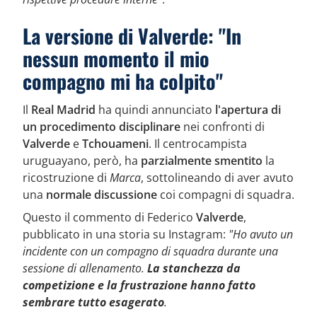
La versione di Valverde: "In
nessun momento il mio
compagno mi ha colpito"
Il
Real Madrid
ha quindi annunciato
l'apertura di
un procedimento disciplinare
nei confronti di
Valverde
e
Tchouameni
. Il centrocampista
uruguayano, però, ha
parzialmente smentito
la
ricostruzione di
Marca
, sottolineando di aver avuto
una
normale discussione
coi compagni di squadra.
Questo il commento di Federico
Valverde
,
pubblicato in una storia su Instagram:
"Ho avuto un
incidente con un compagno di squadra durante una
sessione di allenamento.
La stanchezza da
competizione e la frustrazione hanno fatto
sembrare tutto esagerato
.