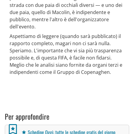
strada con due paia di occhiali diversi — e uno dei
due paia, quello di Macolin, è indipendente e
pubblico, mentre l'altro è dell'organizzatore
dell'evento.
Aspettiamo di leggere (quando sarà pubblicato) il
rapporto completo, magari non ci sarà nulla.
Speriamo. L'importante che vi sia più trasparenza
possibile e, di questa FIFA, è facile non fidarsi.
Meglio che le analisi siano fornite da organi terzi e
indipendenti come il Gruppo di Copenaghen.
Per approfondire
Schedine Oggi: tutte le schedine gratis del giorno