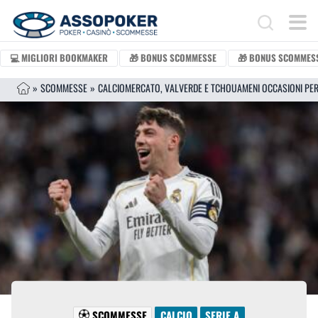
Vai al contenuto
Search for:
💻 MIGLIORI BOOKMAKER
🎁 BONUS SCOMMESSE
🎁 BONUS SCOMMESS
»
SCOMMESSE
»
SCOMMESSE
CALCIO
SERIE A