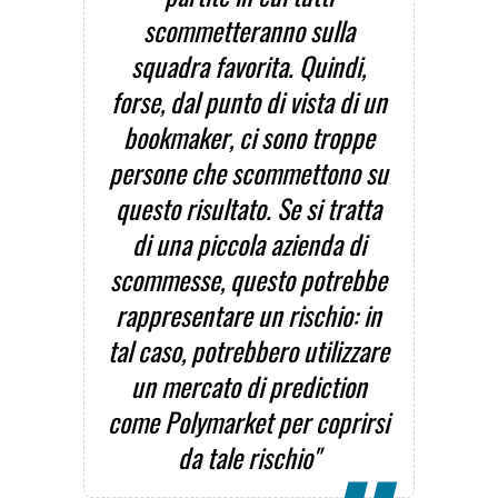
scommetteranno sulla
squadra favorita. Quindi,
forse, dal punto di vista di un
bookmaker, ci sono troppe
persone che scommettono su
questo risultato. Se si tratta
di una piccola azienda di
scommesse, questo potrebbe
rappresentare un rischio: in
tal caso, potrebbero utilizzare
un mercato di prediction
come Polymarket per coprirsi
da tale rischio"