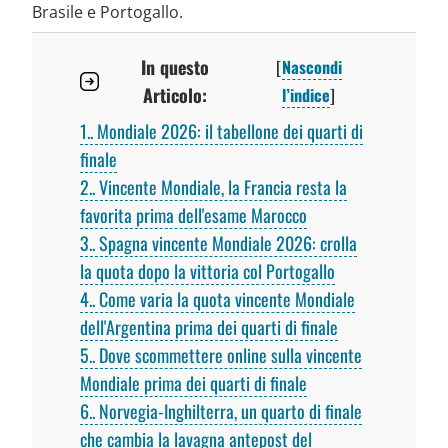
Brasile e Portogallo.
In questo
[
Nascondi
Articolo:
l’indice
]
1.
Mondiale 2026: il tabellone dei quarti di
finale
2.
Vincente Mondiale, la Francia resta la
favorita prima dell'esame Marocco
3.
Spagna vincente Mondiale 2026: crolla
la quota dopo la vittoria col Portogallo
4.
Come varia la quota vincente Mondiale
dell'Argentina prima dei quarti di finale
5.
Dove scommettere online sulla vincente
Mondiale prima dei quarti di finale
6.
Norvegia-Inghilterra, un quarto di finale
che cambia la lavagna antepost del