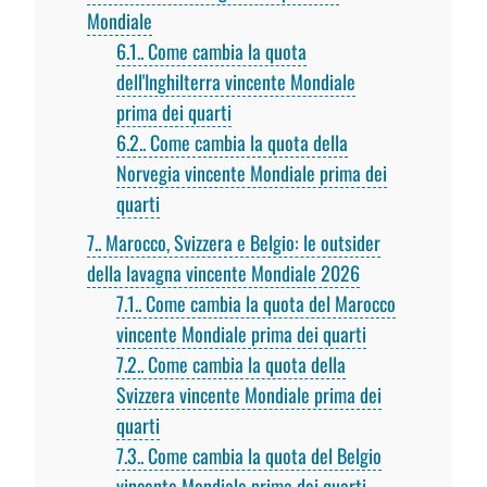
Mondiale
6.1.
Come cambia la quota
dell'Inghilterra vincente Mondiale
prima dei quarti
6.2.
Come cambia la quota della
Norvegia vincente Mondiale prima dei
quarti
7.
Marocco, Svizzera e Belgio: le outsider
della lavagna vincente Mondiale 2026
7.1.
Come cambia la quota del Marocco
vincente Mondiale prima dei quarti
7.2.
Come cambia la quota della
Svizzera vincente Mondiale prima dei
quarti
7.3.
Come cambia la quota del Belgio
vincente Mondiale prima dei quarti