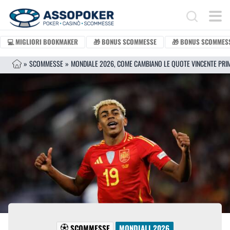
Vai al contenuto
Search for:
💻 MIGLIORI BOOKMAKER
🎁 BONUS SCOMMESSE
🎁 BONUS SCOMMESS
»
SCOMMESSE
»
SCOMMESSE
MONDIALI 2026