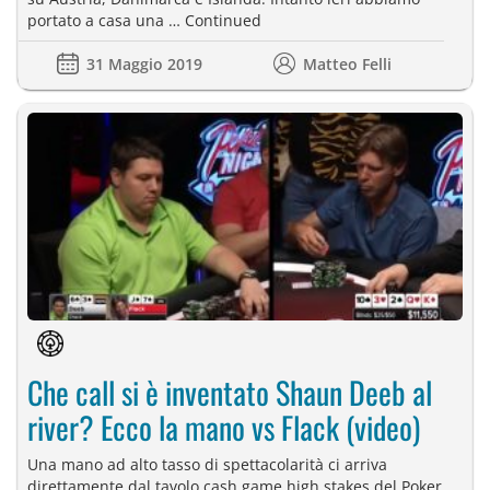
portato a casa una …
Continued
31 Maggio 2019
Matteo Felli
Che call si è inventato Shaun Deeb al
river? Ecco la mano vs Flack (video)
Una mano ad alto tasso di spettacolarità ci arriva
direttamente dal tavolo cash game high stakes del Poker