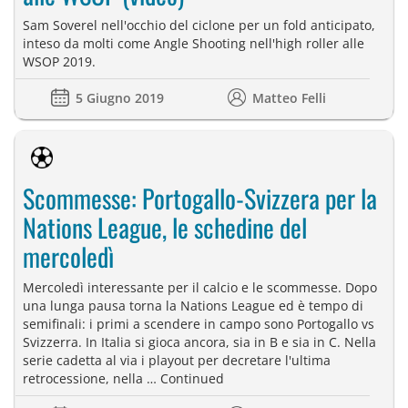
Sam Soverel nell'occhio del ciclone per un fold anticipato,
inteso da molti come Angle Shooting nell'high roller alle
WSOP 2019.
5 Giugno 2019
Matteo Felli
Scommesse: Portogallo-Svizzera per la
Nations League, le schedine del
mercoledì
Mercoledì interessante per il calcio e le scommesse. Dopo
una lunga pausa torna la Nations League ed è tempo di
semifinali: i primi a scendere in campo sono Portogallo vs
Svizzerra. In Italia si gioca ancora, sia in B e sia in C. Nella
serie cadetta al via i playout per decretare l'ultima
retrocessione, nella …
Continued