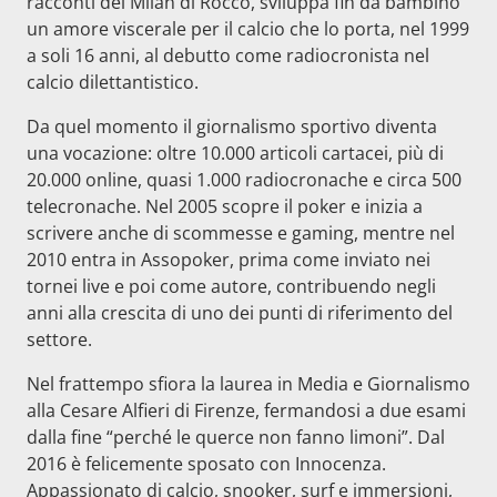
racconti del Milan di Rocco, sviluppa fin da bambino
un amore viscerale per il calcio che lo porta, nel 1999
a soli 16 anni, al debutto come radiocronista nel
calcio dilettantistico.
Da quel momento il giornalismo sportivo diventa
una vocazione: oltre 10.000 articoli cartacei, più di
20.000 online, quasi 1.000 radiocronache e circa 500
telecronache. Nel 2005 scopre il poker e inizia a
scrivere anche di scommesse e gaming, mentre nel
2010 entra in Assopoker, prima come inviato nei
tornei live e poi come autore, contribuendo negli
anni alla crescita di uno dei punti di riferimento del
settore.
Nel frattempo sfiora la laurea in Media e Giornalismo
alla Cesare Alfieri di Firenze, fermandosi a due esami
dalla fine “perché le querce non fanno limoni”. Dal
2016 è felicemente sposato con Innocenza.
Appassionato di calcio, snooker, surf e immersioni,