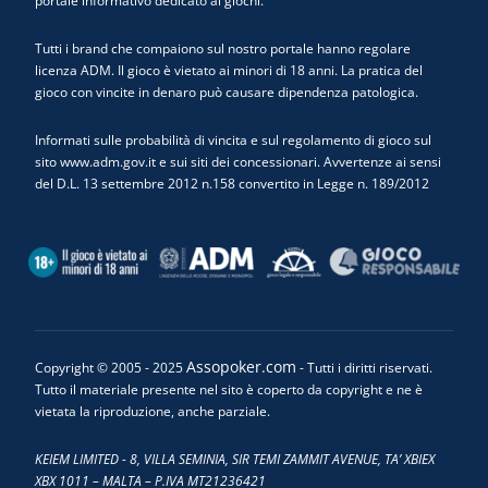
portale informativo dedicato ai giochi.
Tutti i brand che compaiono sul nostro portale hanno regolare
licenza ADM. Il gioco è vietato ai minori di 18 anni. La pratica del
gioco con vincite in denaro può causare dipendenza patologica.
Informati sulle probabilità di vincita e sul regolamento di gioco sul
sito www.adm.gov.it e sui siti dei concessionari. Avvertenze ai sensi
del D.L. 13 settembre 2012 n.158 convertito in Legge n. 189/2012
Assopoker.com
Copyright © 2005 - 2025
- Tutti i diritti riservati.
Tutto il materiale presente nel sito è coperto da copyright e ne è
vietata la riproduzione, anche parziale.
KEIEM LIMITED - 8, VILLA SEMINIA, SIR TEMI ZAMMIT AVENUE, TA’ XBIEX
XBX 1011 – MALTA – P.IVA MT21236421