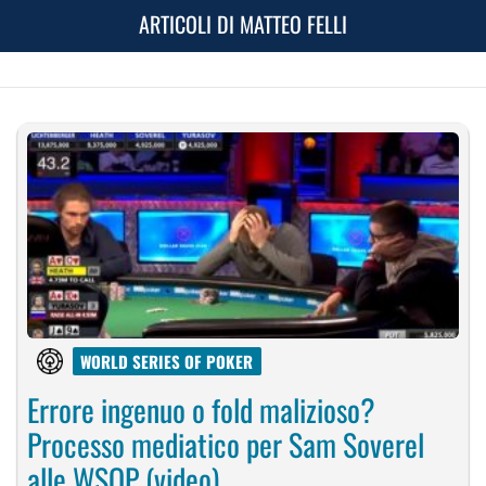
ARTICOLI DI MATTEO FELLI
WORLD SERIES OF POKER
Errore ingenuo o fold malizioso?
Processo mediatico per Sam Soverel
alle WSOP (video)