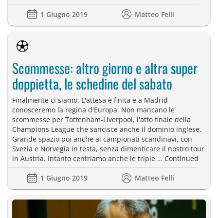
1 Giugno 2019
Matteo Felli
Scommesse: altro giorno e altra super
doppietta, le schedine del sabato
Finalmente ci siamo. L'attesa è finita e a Madrid
conosceremo la regina d'Europa. Non mancano le
scommesse per Tottenham-Liverpool, l'atto finale della
Champions League che sancisce anche il dominio inglese.
Grande spazio poi anche ai campionati scandinavi, con
Svezia e Norvegia in testa, senza dimenticare il nostro tour
in Austria. Intanto centriamo anche le triple …
Continued
1 Giugno 2019
Matteo Felli