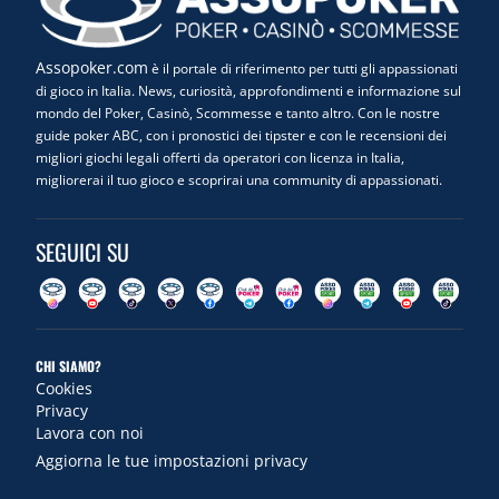
Assopoker.com
è il portale di riferimento per tutti gli appassionati
di gioco in Italia. News, curiosità, approfondimenti e informazione sul
mondo del Poker, Casinò, Scommesse e tanto altro. Con le nostre
guide poker ABC, con i pronostici dei tipster e con le recensioni dei
migliori giochi legali offerti da operatori con licenza in Italia,
migliorerai il tuo gioco e scoprirai una community di appassionati.
SEGUICI SU
CHI SIAMO?
Cookies
Privacy
Lavora con noi
Aggiorna le tue impostazioni privacy