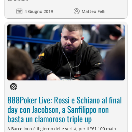
4 Giugno 2019
Matteo Felli
888Poker Live: Rossi e Schiano al final
day con Jacobson, a Sanfilippo non
basta un clamoroso triple up
A Barcellona è il giorno delle verità, per il "€1.100 main