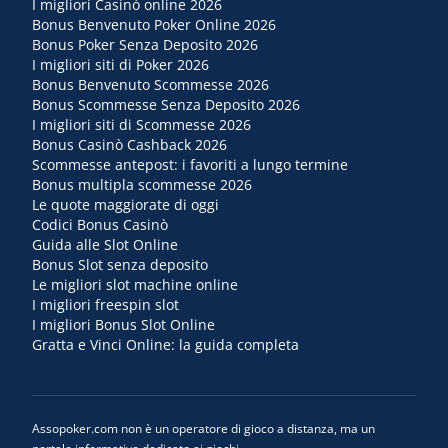
I migliori Casinò online 2026
Bonus Benvenuto Poker Online 2026
Bonus Poker Senza Deposito 2026
I migliori siti di Poker 2026
Bonus Benvenuto Scommesse 2026
Bonus Scommesse Senza Deposito 2026
I migliori siti di Scommesse 2026
Bonus Casinò Cashback 2026
Scommesse antepost: i favoriti a lungo termine
Bonus multipla scommesse 2026
Le quote maggiorate di oggi
Codici Bonus Casinò
Guida alle Slot Online
Bonus Slot senza deposito
Le migliori slot machine online
I migliori freespin slot
I migliori Bonus Slot Online
Gratta e Vinci Online: la guida completa
Assopoker.com non è un operatore di gioco a distanza, ma un