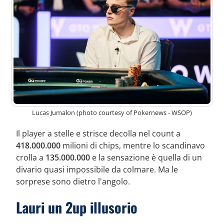
Lucas Jumalon (photo courtesy of Pokernews - WSOP)
Il player a stelle e strisce decolla nel count a
418.000.000
milioni di chips, mentre lo scandinavo
crolla a
135.000.000
e la sensazione è quella di un
divario quasi impossibile da colmare. Ma le
sorprese sono dietro l'angolo.
Lauri un 2up illusorio