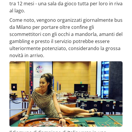
tra 12 mesi - una sala da gioco tutta per loro in riva
al lago.
Come noto, vengono organizzati giornalmente bus
da Milano per portare oltre confine gli
scommettitori con gli occhi a mandorla, amanti del
gambling e presto il servizio potrebbe essere
ulteriormente potenziato, considerando la grossa
novità in arrivo.