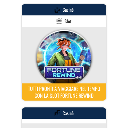
Casinò
Slot
TUTTI PRONTI A VIAGGIARE NEL TEMPO
CON LA SLOT FORTUNE REWIND
Casinò