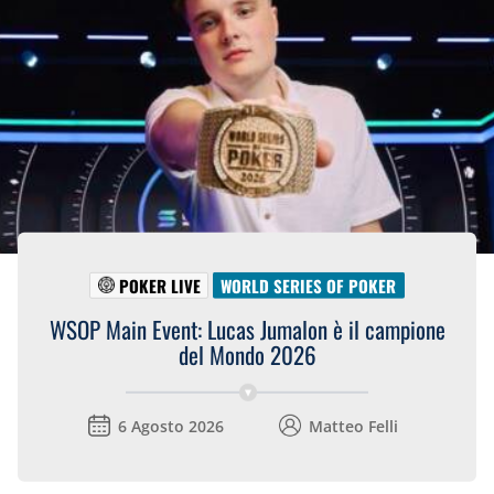
POKER LIVE
WORLD SERIES OF POKER
WSOP Main Event: Lucas Jumalon è il campione
del Mondo 2026
6 Agosto 2026
Matteo Felli