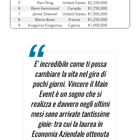
5
Han Feng
United States
$2,250,000
6
Rami Hammoud
Canada
$1,750,000
7
Jamie Shaevel
United States
$1,500,000
8
Mario Boos
France
$1,250,000
9
Evagoras Evagorou
Cyprus
$1,000,000
E' incredibile come ti possa
cambiare la vita nel giro di
pochi giorni. Vincere il Main
Event è un sogno che si
realizza e davvero negli ultimi
mesi sono arrivate tantissime
gioie: tra cui la laurea in
Economia Aziendale ottenuta