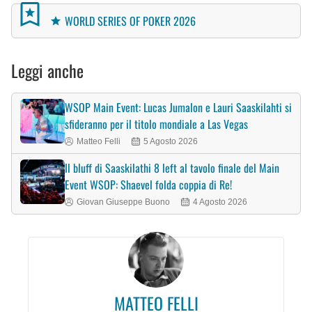
WORLD SERIES OF POKER 2026
Leggi anche
WSOP Main Event: Lucas Jumalon e Lauri Saaskilahti si
sfideranno per il titolo mondiale a Las Vegas
Matteo Felli
5 Agosto 2026
Il bluff di Saaskilathi 8 left al tavolo finale del Main
Event WSOP: Shaevel folda coppia di Re!
Giovan Giuseppe Buono
4 Agosto 2026
MATTEO FELLI