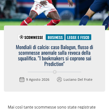
SCOMMESSE
BUSINESS
LEGGE E FISCO
Mondiali di calcio: caso Balogun, flusso di
scommesse anomale sulla revoca della
squalifica. "I bookmakers si coprono sui
Prediction"
9 Agosto 2026
Luciano Del Frate
Mai così tante scommesse sono state registrate