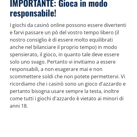
IMPORTANTE: Gioca in modo
responsabile!
I giochi da casinò online possono essere divertenti
e farvi passare un pò del vostro tempo libero (il
nostro consiglio è di essere molto equilibrati
anche nel bilanciare il proprio tempo) in modo
spensierato, il gioco, in quanto tale deve essere
solo uno svago. Pertanto vi invitiamo a essere
responsabili, a non esagerare mai e non
scommettere soldi che non potete permettervi. Vi
ricordiamo che i casinò sono un gioco d'azzardo e
pertanto bisogna usare sempre la testa, inoltre
come tutti i giochi d'azzardo è vietato ai minori di
anni 18.