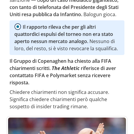
sanzione — d
opo un caso mediatico gigantesco,
con tanto di telefonata del Presidente degli Stati
Uniti resa pubblica da Infantino.
Balogun gioca.
Il rapporto rileva che per gli altri
quattordici espulsi del torneo non era stato
aperto nessun mercato analogo.
Nessuno di
loro, del resto, si è visto revocare la squalifica.
Il Gruppo di Copenaghen ha chiesto alla FIFA
chiarimenti scritti.
The Athletic
riferisce di aver
contattato FIFA e Polymarket senza ricevere
risposta.
Chiedere chiarimenti non significa accusare.
Significa chiedere chiarimenti però qualche
sospetto di insider trading rimane.