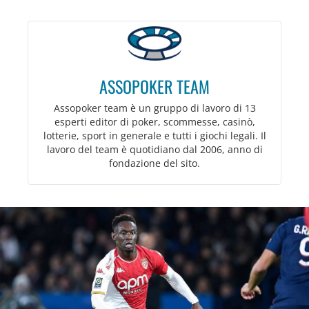
ASSOPOKER TEAM
Assopoker team è un gruppo di lavoro di 13
esperti editor di poker, scommesse, casinò,
lotterie, sport in generale e tutti i giochi legali. Il
lavoro del team è quotidiano dal 2006, anno di
fondazione del sito.