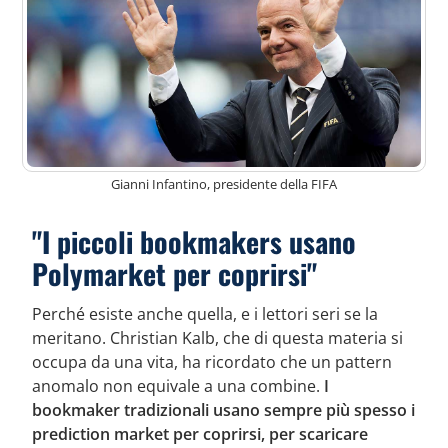
Gianni Infantino, presidente della FIFA
"I piccoli bookmakers usano
Polymarket per coprirsi"
Perché esiste anche quella, e i lettori seri se la
meritano. Christian Kalb, che di questa materia si
occupa da una vita, ha ricordato che un pattern
anomalo non equivale a una combine.
I
bookmaker tradizionali usano sempre più spesso i
prediction market per coprirsi, per scaricare