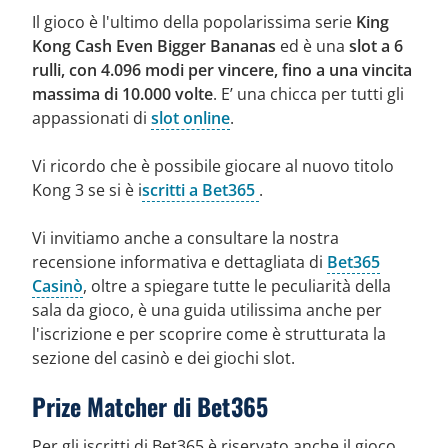
Il gioco è l'ultimo della popolarissima serie
King
Kong Cash Even Bigger Bananas
ed è una
slot a 6
rulli, con 4.096 modi per vincere, fino a una vincita
massima di 10.000 volte
. E’ una chicca per tutti gli
appassionati di
slot online
.
Vi ricordo che è possibile giocare al nuovo titolo
Kong 3 se si è i
scritti a Bet365
.
Vi invitiamo anche a consultare la nostra
recensione informativa e dettagliata di
Bet365
Casinò
, oltre a spiegare tutte le peculiarità della
sala da gioco, è una guida utilissima anche per
l'iscrizione e per scoprire come è strutturata la
sezione del casinò e dei giochi slot.
Prize Matcher di Bet365
Per gli iscritti di Bet365 è riservato anche il gioco