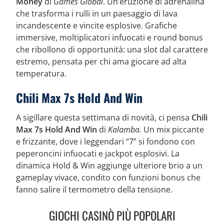
Money
di
Games Global
. Un’eruzione di adrenalina
che trasforma i rulli in un paesaggio di lava
incandescente e vincite esplosive. Grafiche
immersive, moltiplicatori infuocati e round bonus
che ribollono di opportunità: una slot dal carattere
estremo, pensata per chi ama giocare ad alta
temperatura.
Chili Max 7s Hold And Win
A sigillare questa settimana di novità, ci pensa
Chili
Max 7s Hold And Win
di
Kalamba.
Un mix piccante
e frizzante, dove i leggendari “7” si fondono con
peperoncini infuocati e jackpot esplosivi. La
dinamica Hold & Win aggiunge ulteriore brio a un
gameplay vivace, condito con funzioni bonus che
fanno salire il termometro della tensione.
GIOCHI CASINÒ PIÙ POPOLARI