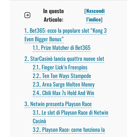
In questo
[
Nascondi
Articolo:
l’indice
]
1.
Bet365: ecco la popolare slot “Kong 3
Even Bigger Bonus”
1.1.
Prize Matcher di Bet365
2.
StarCasinò lancia quattro nuove slot
2.1.
Finger Lick’n Freespins
2.2.
Ten Ton Ways Stampede
2.3.
Area Surge Molten Money
2.4.
Chili Max 7s Hold And Win
3.
Netwin presenta Playson Race
3.1.
Le slot di Playson Race di Netwin
Casinò
3.2.
Playson Race: come funziona la