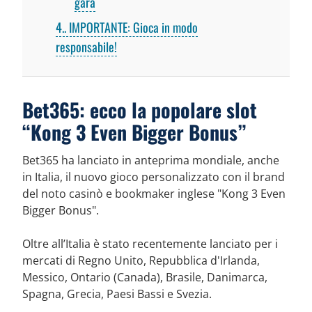
gara
4.
IMPORTANTE: Gioca in modo
responsabile!
Bet365: ecco la popolare slot
“Kong 3 Even Bigger Bonus”
Bet365 ha lanciato in anteprima mondiale, anche
in Italia, il nuovo gioco personalizzato con il brand
del noto casinò e bookmaker inglese "Kong 3 Even
Bigger Bonus".
Oltre all’Italia è stato recentemente lanciato per i
mercati di Regno Unito, Repubblica d'Irlanda,
Messico, Ontario (Canada), Brasile, Danimarca,
Spagna, Grecia, Paesi Bassi e Svezia.