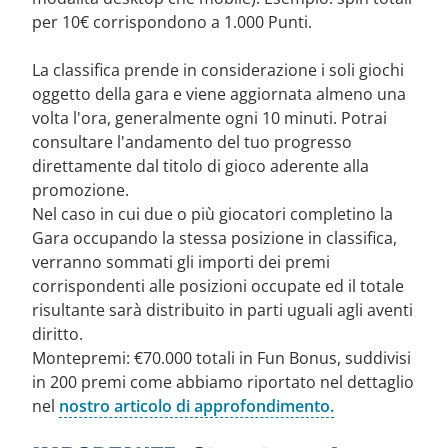
per 10€ corrispondono a 1.000 Punti.
La classifica prende in considerazione i soli giochi
oggetto della gara e viene aggiornata almeno una
volta l'ora, generalmente ogni 10 minuti. Potrai
consultare l'andamento del tuo progresso
direttamente dal titolo di gioco aderente alla
promozione.
Nel caso in cui due o più giocatori completino la
Gara occupando la stessa posizione in classifica,
verranno sommati gli importi dei premi
corrispondenti alle posizioni occupate ed il totale
risultante sarà distribuito in parti uguali agli aventi
diritto.
Montepremi: €70.000 totali in Fun Bonus, suddivisi
in 200 premi come abbiamo riportato nel dettaglio
nel
nostro articolo di approfondimento.