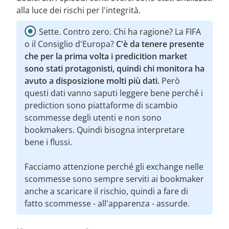
alla luce dei rischi per l'integrità.
Sette. Contro zero. Chi ha ragione? La FIFA
o il Consiglio d'Europa?
C'è da tenere presente
che per la prima volta i predicition market
sono stati protagonisti, quindi chi monitora ha
avuto a disposizione molti più dati.
Però
questi dati vanno saputi leggere bene perché i
prediction sono piattaforme di scambio
scommesse degli utenti e non sono
bookmakers. Quindi bisogna interpretare
bene i flussi.
Facciamo attenzione perché gli exchange nelle
scommesse sono sempre serviti ai bookmaker
anche a scaricare il rischio, quindi a fare di
fatto scommesse - all'apparenza - assurde.