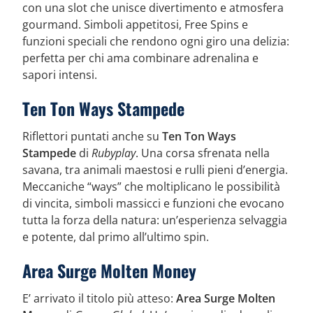
con una slot che unisce divertimento e atmosfera
gourmand. Simboli appetitosi, Free Spins e
funzioni speciali che rendono ogni giro una delizia:
perfetta per chi ama combinare adrenalina e
sapori intensi.
Ten Ton Ways Stampede
Riflettori puntati anche su
Ten Ton Ways
Stampede
di
Rubyplay
. Una corsa sfrenata nella
savana, tra animali maestosi e rulli pieni d’energia.
Meccaniche “ways” che moltiplicano le possibilità
di vincita, simboli massicci e funzioni che evocano
tutta la forza della natura: un’esperienza selvaggia
e potente, dal primo all’ultimo spin.
Area Surge Molten Money
E’ arrivato il titolo più atteso:
Area Surge Molten