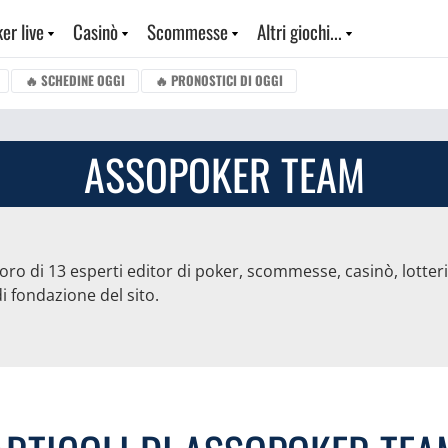
er live
Casinò
Scommesse
Altri giochi...
🔥 SCHEDINE OGGI
🔥 PRONOSTICI DI OGGI
ASSOPOKER TEAM
 di 13 esperti editor di poker, scommesse, casinò, lotterie, s
i fondazione del sito.