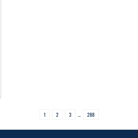
1
2
3
…
288