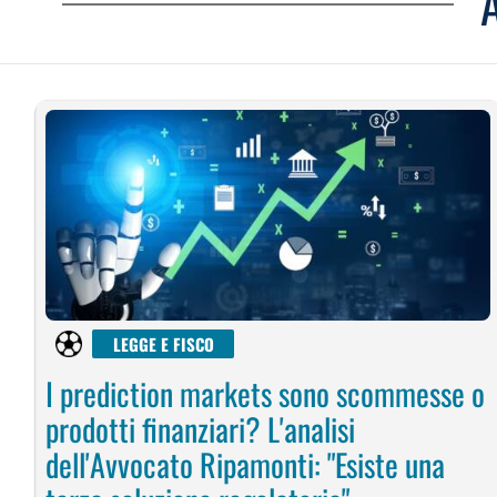
LEGGE E FISCO
I prediction markets sono scommesse o
prodotti finanziari? L'analisi
dell'Avvocato Ripamonti: "Esiste una