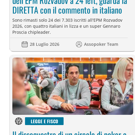
dell’EPM Rozvadov a 24 left, guarda la
DIRETTA con il commento in italiano
Sono rimasti solo 24 dei 7.303 iscritti all'EPM Rozvadov
2026, con quattro italiani in lizza e un super Gennaro
Proscia chipleader.
28 Luglio 2026
Assopoker Team
LEGGE E FISCO
Il dissequestro di un circolo di poker a