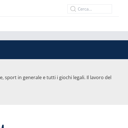
Search for:
port in generale e tutti i giochi legali. Il lavoro del