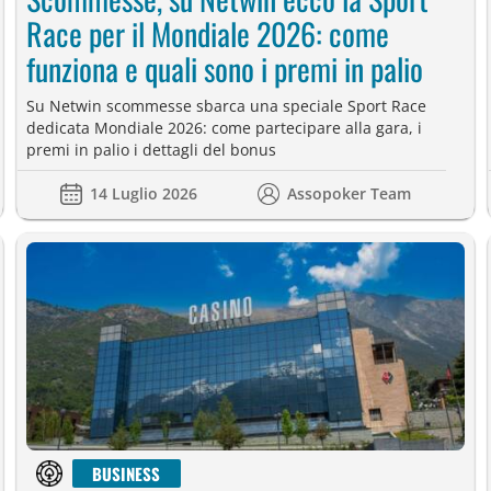
Race per il Mondiale 2026: come
funziona e quali sono i premi in palio
Su Netwin scommesse sbarca una speciale Sport Race
dedicata Mondiale 2026: come partecipare alla gara, i
premi in palio i dettagli del bonus
14 Luglio 2026
Assopoker Team
BUSINESS