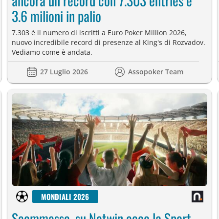
ancora un record con 7.303 entries e
3.6 milioni in palio
7.303 è il numero di iscritti a Euro Poker Million 2026,
nuovo incredibile record di presenze al King's di Rozvadov.
Vediamo come è andata.
27 Luglio 2026
Assopoker Team
MONDIALI 2026
Scommesse, su Netwin ecco la Sport