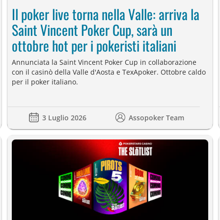
Il poker live torna nella Valle: arriva la
Saint Vincent Poker Cup, sarà un
ottobre hot per i pokeristi italiani
Annunciata la Saint Vincent Poker Cup in collaborazione
con il casinò della Valle d'Aosta e TexApoker. Ottobre caldo
per il poker italiano.
3 Luglio 2026
Assopoker Team