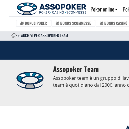
Vai al contenuto
Poker online
Pok
🎁 BONUS POKER
🎁 BONUS SCOMMESSE
🎁 BONUS CASINÒ
»
ARCHIVI PER ASSOPOKER TEAM
Assopoker Team
Assopoker team è un gruppo di lavoro
team è quotidiano dal 2006, anno d