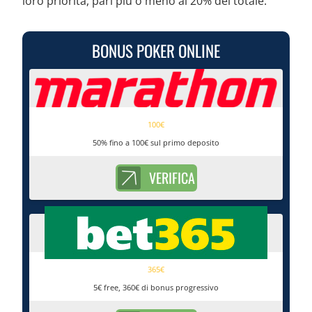
loro priorità, pari più o meno al 20% del totale.
BONUS POKER ONLINE
100€
50% fino a 100€ sul primo deposito
VERIFICA
365€
5€ free, 360€ di bonus progressivo