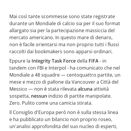
Mai così tante scommesse sono state registrate
durante un Mondiale di calcio sia per il suo format
allargato sia per la partecipazione massiccia del
mercato americano. In questo mare di denaro,
non è facile orientarsi ma non proprio tutti i flussi
raccolti dai bookmakers sono apparsi ordinari.
Eppure la
Integrity Task Force
della
FIFA
- in
tandem con FBI e Interpol - ha comunicato che nel
Mondiale a 48 squadre — centoquattro partite, un
mese e mezzo di pallone da Vancouver a Città del
Messico — non è stata rilevata
alcuna
attività
sospetta,
nessun
indizio di partite manipolate.
Zero. Pulito come una camicia stirata.
Il Consiglio d'Europa però non è sulla stessa linea
e ha pubblicato un bilancio non proprio roseo,
un'analisi approfondita del suo nucleo di esperti,