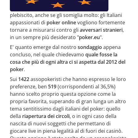
plebiscito, anche se gli somiglia molto: gli Italiani
appassionati di
poker online
vogliono fortemente
tornare a misurarsi contro gli
avversari stranieri
,
in un sempre più desiderato "
poker.eu
".
E' quanto emerge dal nostro
sondaggio
appena
concluso, nel quale chiedevamo
quale fosse la
cosa che più di ogni altra ci si aspetta dal 2012 del
poker
.
Sui
1422
assopokeristi che hanno espresso le loro
preferenze, ben
519
(corrispondenti al 36,5%)
hanno scelto proprio questa opzione come la
propria favorita, superando di gran lunga un altro
tema sentitissimo dagli italiani del poker: quello
della
riapertura dei circoli
, o in ogni caso della
nascita di nuovi soggetti che permettano di
giocare live in piena legalità al di fuori dei casinò.