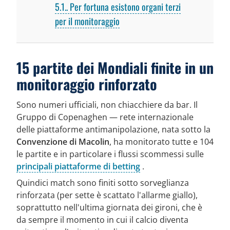
5.1.
Per fortuna esistono organi terzi
per il monitoraggio
15 partite dei Mondiali finite in un
monitoraggio rinforzato
Sono numeri ufficiali, non chiacchiere da bar. Il
Gruppo di Copenaghen — rete internazionale
delle piattaforme antimanipolazione, nata sotto la
Convenzione di Macolin
, ha monitorato tutte e 104
le partite e in particolare i flussi scommessi sulle
principali piattaforme di betting
.
Quindici match sono finiti sotto sorveglianza
rinforzata (per sette è scattato l'allarme giallo),
soprattutto nell'ultima giornata dei gironi, che è
da sempre il momento in cui il calcio diventa