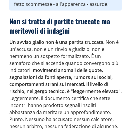
fatto scommesse - all'apparenza - assurde.
Non si tratta di partite truccate ma
meritevoli di indagini
Un avviso giallo non è una partita truccata.
Non è
un'accusa, non è un rinvio a giudizio, non è
nemmeno un sospetto formalizzato. È un
semaforo che si accende quando convergono più
indicatori:
movimenti anomali delle quote,
segnalazioni da fonti aperte, rumors sui social,
comportamenti strani sui mercati. Il livello di
rischio, nel gergo tecnico, è "leggermente elevato".
Leggermente. Il documento certifica che sette
incontri hanno prodotto segnali insoliti
abbastanza da meritare un approfondimento.
Punto. Nessuno ha accusato nessun calciatore,
nessun arbitro, nessuna federazione di alcunché.