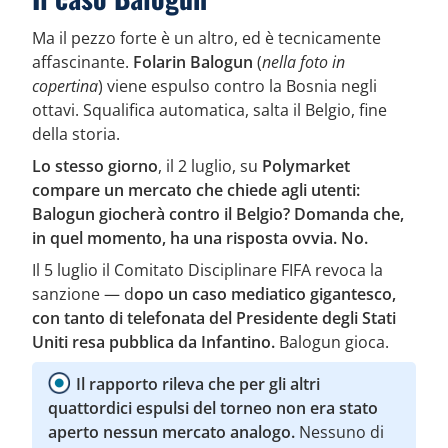
Ma il pezzo forte è un altro, ed è tecnicamente
affascinante.
Folarin Balogun
(
nella foto in
copertina
) viene espulso contro la Bosnia negli
ottavi. Squalifica automatica, salta il Belgio, fine
della storia.
Lo stesso giorno
, il 2 luglio, su
Polymarket
compare un mercato che chiede agli utenti:
Balogun giocherà contro il Belgio? Domanda che,
in quel momento, ha una risposta ovvia. No.
Il 5 luglio il Comitato Disciplinare FIFA revoca la
sanzione — d
opo un caso mediatico gigantesco,
con tanto di telefonata del Presidente degli Stati
Uniti resa pubblica da Infantino.
Balogun gioca.
Il rapporto rileva che per gli altri
quattordici espulsi del torneo non era stato
aperto nessun mercato analogo.
Nessuno di