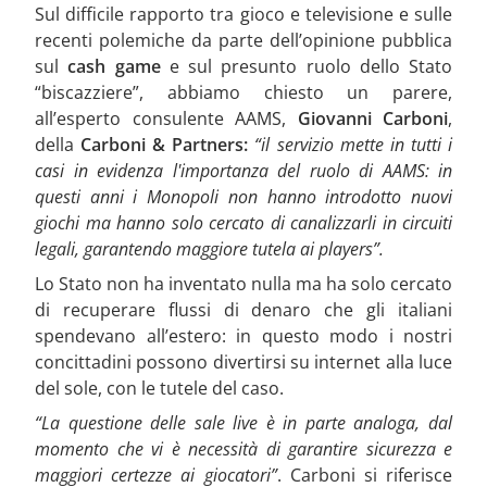
Sul difficile rapporto tra gioco e televisione e sulle
recenti polemiche da parte dell’opinione pubblica
sul
cash game
e sul presunto ruolo dello Stato
“biscazziere”, abbiamo chiesto un parere,
all’esperto consulente AAMS,
Giovanni Carboni
,
della
Carboni & Partners:
“il servizio mette in tutti i
casi in evidenza l'importanza del ruolo di AAMS: in
questi anni i Monopoli non hanno introdotto nuovi
giochi ma hanno solo cercato di canalizzarli in circuiti
legali, garantendo maggiore tutela ai players”.
Lo Stato non ha inventato nulla ma ha solo cercato
di recuperare flussi di denaro che gli italiani
spendevano all’estero: in questo modo i nostri
concittadini possono divertirsi su internet alla luce
del sole, con le tutele del caso.
“La questione delle sale live è in parte analoga, dal
momento che vi è necessità di garantire sicurezza e
maggiori certezze ai giocatori”
. Carboni si riferisce