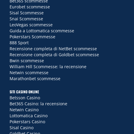
Bet365 scommesse
Eurobet scommesse
Sisal Scommesse
Snai Scommesse
LeoVegas scommesse
Guida a Lottomatica scommesse
Pokerstars Scommesse
888 Sport
Recensione completa di NetBet scommesse
Recensione completa di Goldbet scommesse
Bwin scommesse
William Hill Scommesse: la recensione
Netwin scommesse
Marathonbet scommesse
SITI CASINO ONLINE
Betsson Casino
Bet365 Casino: la recensione
Netwin Casino
Lottomatica Casino
Pokerstars Casino
Sisal Casino
Goldbet Casino