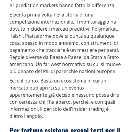
e i prediction markets hanno fatto la differenza.
E per la prima volta nella storia di una
competizione internazionale, il monitoraggio ha
dovuto includere i mercati predittivi: Polymarket,
Kalshi. Piattaforme dove si punta su qualunque
cosa, spesso in modo anonimo, con strumenti di
pagamento che tracciare è un mestiere per santi.
Regole diverse da Paese a Paese, da Stato a Stato
americano. Un far west normativo su cui si muove
più denaro del PIL di parecchie nazioni europee.
Ecco il punto. Basta un ecosistema in cui un
mercato può aprirsi su un evento
apparentemente già deciso e nessuno possa dire
con certezza chi l'ha aperto, perché, e con quali
informazioni. Il pericolo dell'insider trading è
dietro l'angolo.
Per fortuna esistono organi terzi per il