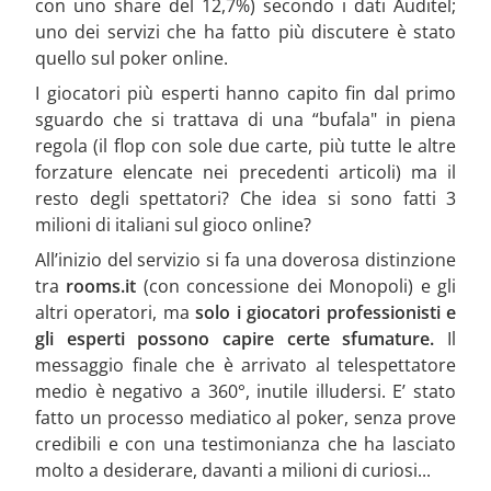
con uno share del 12,7%) secondo i dati Auditel;
uno dei servizi che ha fatto più discutere è stato
quello sul poker online.
I giocatori più esperti hanno capito fin dal primo
sguardo che si trattava di una “bufala" in piena
regola (il flop con sole due carte, più tutte le altre
forzature elencate nei precedenti articoli) ma il
resto degli spettatori? Che idea si sono fatti 3
milioni di italiani sul gioco online?
All’inizio del servizio si fa una doverosa distinzione
tra
rooms.it
(con concessione dei Monopoli) e gli
altri operatori, ma
solo i giocatori professionisti e
gli esperti possono capire certe sfumature.
Il
messaggio finale che è arrivato al telespettatore
medio è negativo a 360°, inutile illudersi. E’ stato
fatto un processo mediatico al poker, senza prove
credibili e con una testimonianza che ha lasciato
molto a desiderare, davanti a milioni di curiosi...