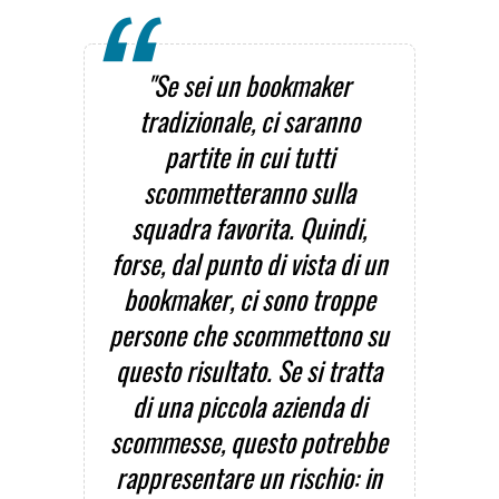
"Se sei un bookmaker
tradizionale, ci saranno
partite in cui tutti
scommetteranno sulla
squadra favorita. Quindi,
forse, dal punto di vista di un
bookmaker, ci sono troppe
persone che scommettono su
questo risultato. Se si tratta
di una piccola azienda di
scommesse, questo potrebbe
rappresentare un rischio: in