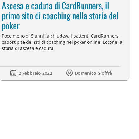
Ascesa e caduta di CardRunners, il
primo sito di coaching nella storia del
poker
Poco meno di 5 anni fa chiudeva i battenti CardRunners,
capostipite dei siti di coaching nel poker online. Eccone la
storia di ascesa e caduta.
2 Febbraio 2022
Domenico Gioffrè