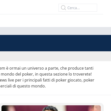
Search for:
d'em è ormai un universo a parte, che produce tanti
l mondo del poker, in questa sezione lo troverete!
ews live
per i principali fatti di poker giocato,
poker
merciali di questo mondo.