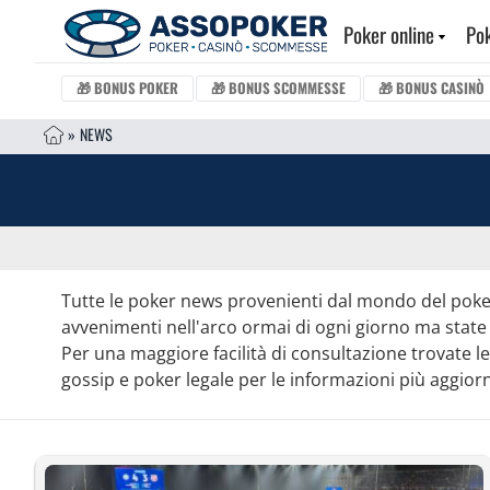
Vai al contenuto
Poker online
Pok
🎁 BONUS POKER
🎁 BONUS SCOMMESSE
🎁 BONUS CASINÒ
»
NEWS
Tutte le poker news provenienti dal mondo del poker 
avvenimenti nell'arco ormai di ogni giorno ma state 
Per una maggiore facilità di consultazione trovate le
gossip
e poker legale per le informazioni più aggiorn