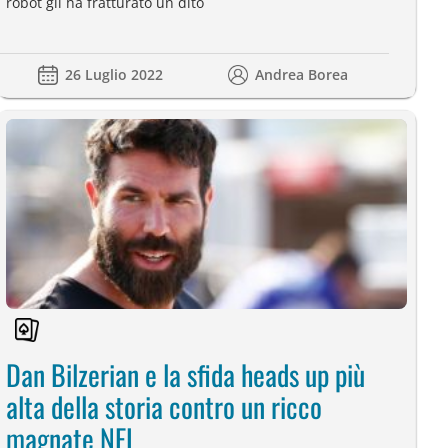
robot gli ha fratturato un dito
26 Luglio 2022
Andrea Borea
Dan Bilzerian e la sfida heads up più
alta della storia contro un ricco
magnate NFL