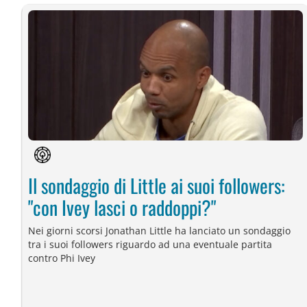
Il sondaggio di Little ai suoi followers:
"con Ivey lasci o raddoppi?"
Nei giorni scorsi Jonathan Little ha lanciato un sondaggio
tra i suoi followers riguardo ad una eventuale partita
contro Phi Ivey