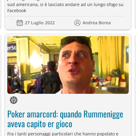
sud americana, si è lasciato andare ad un lungo sfogo su
Facebook
27 Luglio 2022
Andrea Borea
Poker amarcord: quando Rummenigge
aveva capito er gioco
Fra i tanti personaggi particolari che hanno popolato e