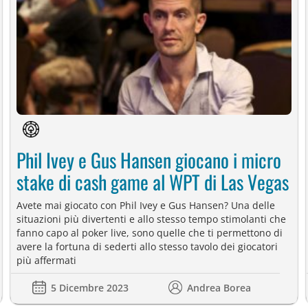
Phil Ivey e Gus Hansen giocano i micro
stake di cash game al WPT di Las Vegas
Avete mai giocato con Phil Ivey e Gus Hansen? Una delle
situazioni più divertenti e allo stesso tempo stimolanti che
fanno capo al poker live, sono quelle che ti permettono di
avere la fortuna di sederti allo stesso tavolo dei giocatori
più affermati
5 Dicembre 2023
Andrea Borea