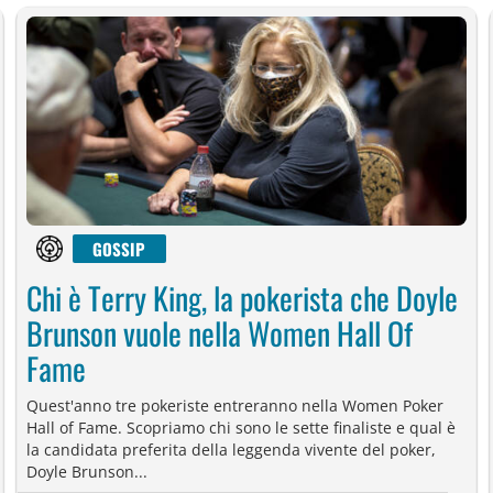
GOSSIP
Chi è Terry King, la pokerista che Doyle
Brunson vuole nella Women Hall Of
Fame
Quest'anno tre pokeriste entreranno nella Women Poker
Hall of Fame. Scopriamo chi sono le sette finaliste e qual è
la candidata preferita della leggenda vivente del poker,
Doyle Brunson...