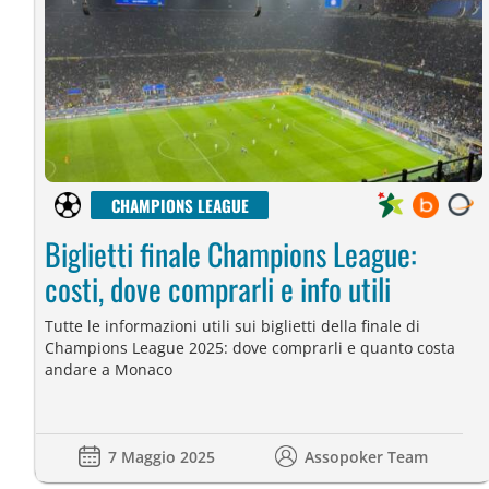
CHAMPIONS LEAGUE
Biglietti finale Champions League:
costi, dove comprarli e info utili
Tutte le informazioni utili sui biglietti della finale di
Champions League 2025: dove comprarli e quanto costa
andare a Monaco
7 Maggio 2025
Assopoker Team