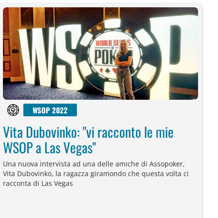
WSOP 2022
Vita Dubovinko: "vi racconto le mie
WSOP a Las Vegas"
Una nuova intervista ad una delle amiche di Assopoker,
Vita Dubovinko, la ragazza giramondo che questa volta ci
racconta di Las Vegas