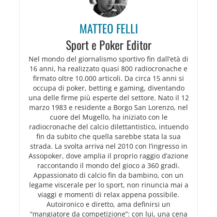
MATTEO FELLI
Sport e Poker Editor
Nel mondo del giornalismo sportivo fin dall’età di
16 anni, ha realizzato quasi 800 radiocronache e
firmato oltre 10.000 articoli. Da circa 15 anni si
occupa di poker, betting e gaming, diventando
una delle firme più esperte del settore. Nato il 12
marzo 1983 e residente a Borgo San Lorenzo, nel
cuore del Mugello, ha iniziato con le
radiocronache del calcio dilettantistico, intuendo
fin da subito che quella sarebbe stata la sua
strada. La svolta arriva nel 2010 con l’ingresso in
Assopoker, dove amplia il proprio raggio d’azione
raccontando il mondo del gioco a 360 gradi.
Appassionato di calcio fin da bambino, con un
legame viscerale per lo sport, non rinuncia mai a
viaggi e momenti di relax appena possibile.
Autoironico e diretto, ama definirsi un
“mangiatore da competizione”: con lui, una cena