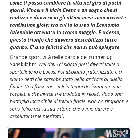
come ti possa cambiare la vita nel giro di pochi
giorni. Vincere il Main Event è un sogno che si
realizza e davvero negli ultimi mesi sono arrivate
tantissime gioie: tra cui la laurea in Economia
Aziendale ottenuta lo scorso maggio. E adesso,
questo trionfo che davvero destabilizza tutto
quanto. E' una felicità che non si può spiegare
"
Grande sportività nelle parole del runner up
Saaskilahti
:
"Nel day5 ci siamo presi diversi volte a
sportellate io e Lucas. Poi abbiamo fraternizzato e ci
siamo detti che sarebbe stato bello arrivare al duello
finale. Una frase messa li in tempi decisamente non
sospetti e che invece si è tradotta in realtà, dopo una
battaglia incredibile al tavolo finale. Non ho rimpianti e
sono felice per la sua vittoria che a mio parere è
assolutamente meritata".