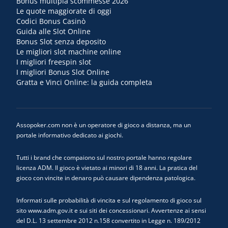
Bonus multipla scommesse 2026
Le quote maggiorate di oggi
Codici Bonus Casinò
Guida alle Slot Online
Bonus Slot senza deposito
Le migliori slot machine online
I migliori freespin slot
I migliori Bonus Slot Online
Gratta e Vinci Online: la guida completa
Assopoker.com non è un operatore di gioco a distanza, ma un
portale informativo dedicato ai giochi.
Tutti i brand che compaiono sul nostro portale hanno regolare
licenza ADM. Il gioco è vietato ai minori di 18 anni. La pratica del
gioco con vincite in denaro può causare dipendenza patologica.
Informati sulle probabilità di vincita e sul regolamento di gioco sul
sito www.adm.gov.it e sui siti dei concessionari. Avvertenze ai sensi
del D.L. 13 settembre 2012 n.158 convertito in Legge n. 189/2012