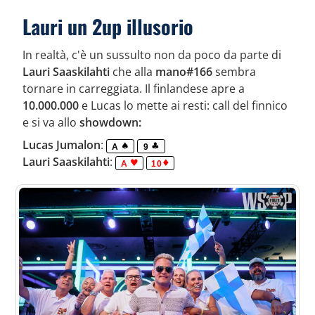
Lauri un 2up illusorio
In realtà, c'è un sussulto non da poco da parte di
Lauri Saaskilahti
che alla
mano#166
sembra
tornare in carreggiata. Il finlandese apre a
10.000.000
e Lucas lo mette ai resti: call del finnico
e si va allo
showdown:
Lucas Jumalon
:
A
9
Lauri Saaskilahti
:
A
10