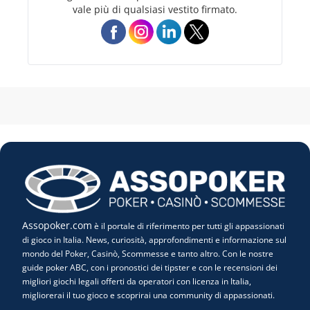
vale più di qualsiasi vestito firmato.
Assopoker.com
è il portale di riferimento per tutti gli appassionati
di gioco in Italia. News, curiosità, approfondimenti e informazione sul
mondo del Poker, Casinò, Scommesse e tanto altro. Con le nostre
guide poker ABC, con i pronostici dei tipster e con le recensioni dei
migliori giochi legali offerti da operatori con licenza in Italia,
migliorerai il tuo gioco e scoprirai una community di appassionati.