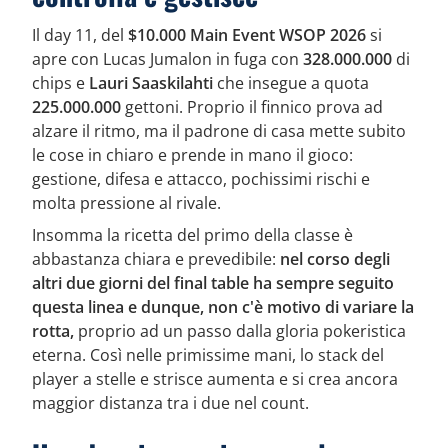
Il day 11, del
$10.000 Main Event WSOP 2026
si
apre con Lucas Jumalon in fuga con
328.000.000
di
chips e
Lauri Saaskilahti
che insegue a quota
225.000.000
gettoni. Proprio il finnico prova ad
alzare il ritmo, ma il padrone di casa mette subito
le cose in chiaro e prende in mano il gioco:
gestione, difesa e attacco, pochissimi rischi e
molta pressione al rivale.
Insomma la ricetta del primo della classe è
abbastanza chiara e prevedibile:
nel corso degli
altri due giorni del final table ha sempre seguito
questa linea e dunque, non c'è motivo di variare la
rotta,
proprio ad un passo dalla gloria pokeristica
eterna. Così nelle primissime mani, lo stack del
player a stelle e strisce aumenta e si crea ancora
maggior distanza tra i due nel count.