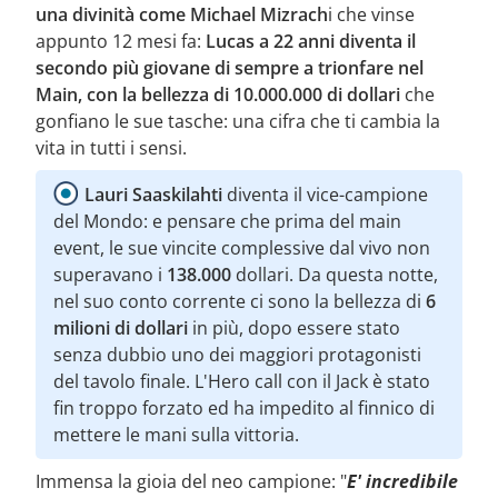
una divinità come Michael Mizrach
i che vinse
appunto 12 mesi fa:
Lucas a 22 anni diventa il
secondo più giovane di sempre a trionfare nel
Main, con la bellezza di 10.000.000 di dollari
che
gonfiano le sue tasche: una cifra che ti cambia la
vita in tutti i sensi.
Lauri Saaskilahti
diventa il vice-campione
del Mondo: e pensare che prima del main
event, le sue vincite complessive dal vivo non
superavano i
138.000
dollari. Da questa notte,
nel suo conto corrente ci sono la bellezza di
6
milioni di dollari
in più, dopo essere stato
senza dubbio uno dei maggiori protagonisti
del tavolo finale. L'Hero call con il Jack è stato
fin troppo forzato ed ha impedito al finnico di
mettere le mani sulla vittoria.
Immensa la gioia del neo campione: "
E' incredibile