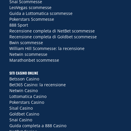
Snai Scommesse
LeoVegas scommesse
Guida a Lottomatica scommesse
Pokerstars Scommesse
888 Sport
Recensione completa di NetBet scommesse
Recensione completa di Goldbet scommesse
Bwin scommesse
William Hill Scommesse: la recensione
Netwin scommesse
Marathonbet scommesse
SITI CASINO ONLINE
Betsson Casino
Bet365 Casino: la recensione
Netwin Casino
Lottomatica Casino
Pokerstars Casino
Sisal Casino
Goldbet Casino
Snai Casino
Guida completa a 888 Casino