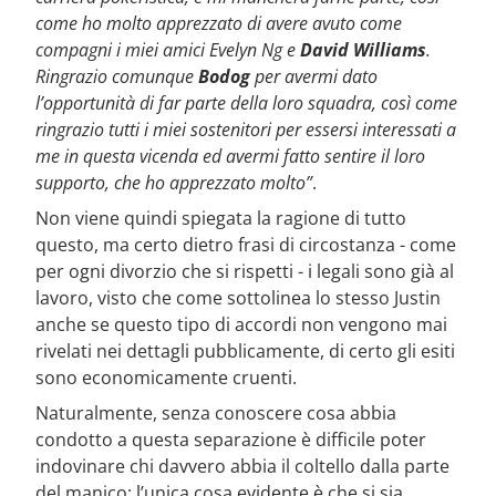
come ho molto apprezzato di avere avuto come
compagni i miei amici Evelyn Ng e
David Williams
.
Ringrazio comunque
Bodog
per avermi dato
l’opportunità di far parte della loro squadra, così come
ringrazio tutti i miei sostenitori per essersi interessati a
me in questa vicenda ed avermi fatto sentire il loro
supporto, che ho apprezzato molto”
.
Non viene quindi spiegata la ragione di tutto
questo, ma certo dietro frasi di circostanza - come
per ogni divorzio che si rispetti - i legali sono già al
lavoro, visto che come sottolinea lo stesso Justin
anche se questo tipo di accordi non vengono mai
rivelati nei dettagli pubblicamente, di certo gli esiti
sono economicamente cruenti.
Naturalmente, senza conoscere cosa abbia
condotto a questa separazione è difficile poter
indovinare chi davvero abbia il coltello dalla parte
del manico: l’unica cosa evidente è che si sia