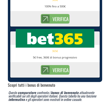
100% fino a 500€
VERIFICA
365€
5€ free, 360€ di bonus progressivo
VERIFICA
Scopri tutti i bonus di benvenuto
Questo
comparatore
confronta i
bonus di benvenuto
attualmente
verificabili sui siti degli operatori italiani. Questa tabella ha una funzione
informativa
e gli operatori sono mostrati in ordine casuale.