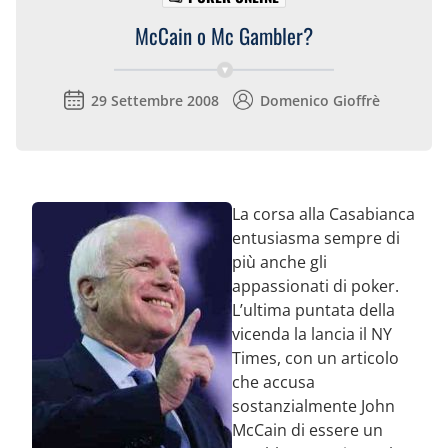
McCain o Mc Gambler?
29 Settembre 2008
Domenico Gioffrè
La corsa alla Casabianca
entusiasma sempre di
più anche gli
appassionati di poker.
L’ultima puntata della
vicenda la lancia il NY
Times, con un articolo
che accusa
sostanzialmente John
McCain di essere un