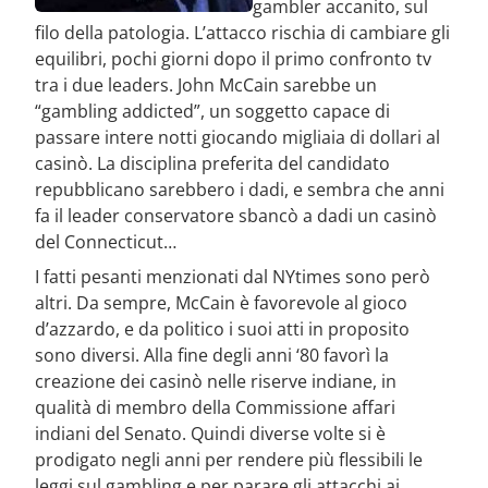
gambler accanito, sul
filo della patologia. L’attacco rischia di cambiare gli
equilibri, pochi giorni dopo il primo confronto tv
tra i due leaders. John McCain sarebbe un
“gambling addicted”, un soggetto capace di
passare intere notti giocando migliaia di dollari al
casinò. La disciplina preferita del candidato
repubblicano sarebbero i dadi, e sembra che anni
fa il leader conservatore sbancò a dadi un casinò
del Connecticut…
I fatti pesanti menzionati dal NYtimes sono però
altri. Da sempre, McCain è favorevole al gioco
d’azzardo, e da politico i suoi atti in proposito
sono diversi. Alla fine degli anni ‘80 favorì la
creazione dei casinò nelle riserve indiane, in
qualità di membro della Commissione affari
indiani del Senato. Quindi diverse volte si è
prodigato negli anni per rendere più flessibili le
leggi sul gambling e per parare gli attacchi ai