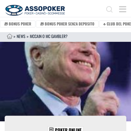
Vai al contenuto
Search for:
🎁 BONUS POKER
🎁 BONUS POKER SENZA DEPOSITO
♣️ CLUB DEL POK
»
NEWS
»
MCCAIN O MC GAMBLER?
POKER ONLINE