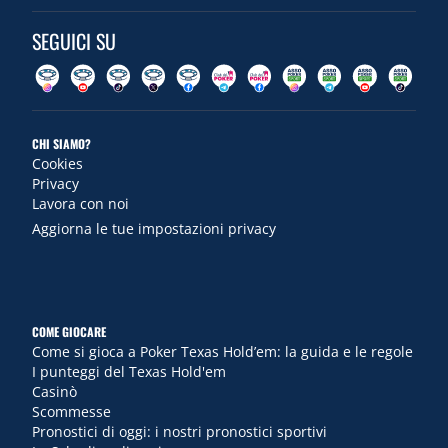
SEGUICI SU
CHI SIAMO?
Cookies
Privacy
Lavora con noi
Aggiorna le tue impostazioni privacy
COME GIOCARE
Come si gioca a Poker Texas Hold’em: la guida e le regole
I punteggi del Texas Hold'em
Casinò
Scommesse
Pronostici di oggi: i nostri pronostici sportivi