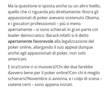
Ma la questione si sposta anche su un altro livello,
quello che ci riguarda più direttamente: finora gli
appassionati di poker avevano sostenuto Obama,
e i giocatori professionisti – più o meno
apertamente – si sono schierati in gran parte col
leader democratico. Barack infatti si è detto
apertamente favorevole
alla legalizzazione del
poker online, allargando il suo appeal dunque
anche agli appassionati di poker, non solo
americani.
E ora?come ci si muoverà?Chi dei due farebbe
davvero bene per il poker online?Con chi è meglio
schierarsi?Novembre si avvicina, e i colpi di scena –
siatene certi – sono appena iniziati.