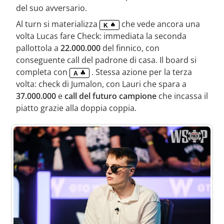
del suo avversario.
Al turn si materializza
che vede ancora una
K
volta Lucas fare Check: immediata la seconda
pallottola a
22.000.000
del finnico, con
conseguente call del padrone di casa. Il board si
completa con
. Stessa azione per la terza
A
volta: check di Jumalon, con Lauri che spara a
37.000.000
e
call del futuro campione
che incassa il
piatto grazie alla doppia coppia.