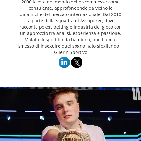
2000 lavora nel mondo delle scommesse come
consulente, approfondendo da vicino le
dinamiche del mercato internazionale. Dal 2010
fa parte della squadra di Assopoker, dove
racconta poker, betting e industria del gioco con
un approccio tra analisi, esperienza e passione.
Malato di sport fin da bambino, non ha mai
smesso di inseguire quel sogno nato sfogliando il
Guerin Sportivo