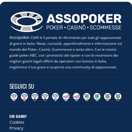
Assopoker.com
è il portale di riferimento per tutti gli appassionati
di gioco in Italia. News, curiosità, approfondimenti e informazione sul
mondo del Poker, Casinò, Scommesse e tanto altro. Con le nostre
guide poker ABC, con i pronostici dei tipster e con le recensioni dei
migliori giochi legali offerti da operatori con licenza in Italia,
migliorerai il tuo gioco e scoprirai una community di appassionati.
SEGUICI SU
CHI SIAMO?
Cookies
Privacy