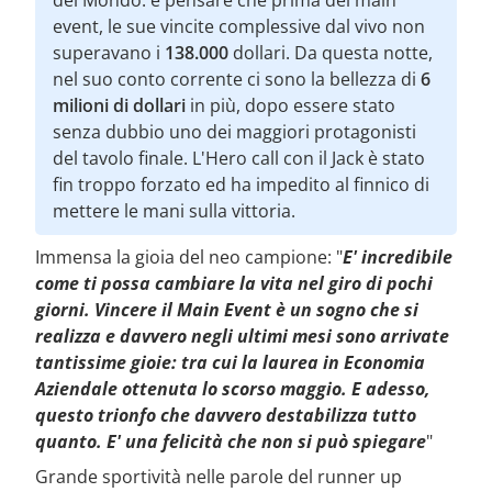
del Mondo: e pensare che prima del main
event, le sue vincite complessive dal vivo non
superavano i
138.000
dollari. Da questa notte,
nel suo conto corrente ci sono la bellezza di
6
milioni di dollari
in più, dopo essere stato
senza dubbio uno dei maggiori protagonisti
del tavolo finale. L'Hero call con il Jack è stato
fin troppo forzato ed ha impedito al finnico di
mettere le mani sulla vittoria.
Immensa la gioia del neo campione: "
E' incredibile
come ti possa cambiare la vita nel giro di pochi
giorni. Vincere il Main Event è un sogno che si
realizza e davvero negli ultimi mesi sono arrivate
tantissime gioie: tra cui la laurea in Economia
Aziendale ottenuta lo scorso maggio. E adesso,
questo trionfo che davvero destabilizza tutto
quanto. E' una felicità che non si può spiegare
"
Grande sportività nelle parole del runner up