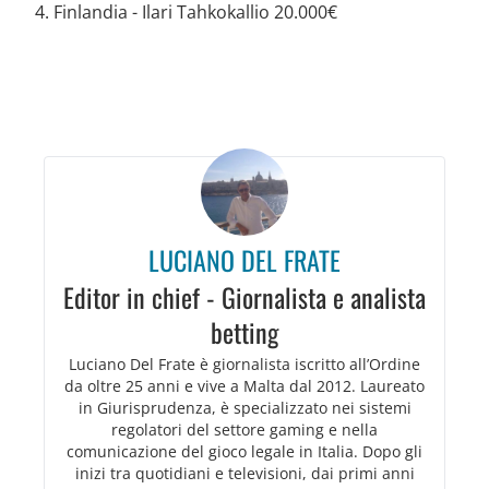
4. Finlandia - Ilari Tahkokallio 20.000€
LUCIANO DEL FRATE
Editor in chief - Giornalista e analista
betting
Luciano Del Frate è giornalista iscritto all’Ordine
da oltre 25 anni e vive a Malta dal 2012. Laureato
in Giurisprudenza, è specializzato nei sistemi
regolatori del settore gaming e nella
comunicazione del gioco legale in Italia. Dopo gli
inizi tra quotidiani e televisioni, dai primi anni