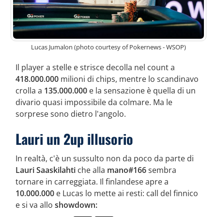
Lucas Jumalon (photo courtesy of Pokernews - WSOP)
Il player a stelle e strisce decolla nel count a
418.000.000
milioni di chips, mentre lo scandinavo
crolla a
135.000.000
e la sensazione è quella di un
divario quasi impossibile da colmare. Ma le
sorprese sono dietro l'angolo.
Lauri un 2up illusorio
In realtà, c'è un sussulto non da poco da parte di
Lauri Saaskilahti
che alla
mano#166
sembra
tornare in carreggiata. Il finlandese apre a
10.000.000
e Lucas lo mette ai resti: call del finnico
e si va allo
showdown: