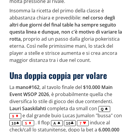
molta pressione al rivale.
Insomma la ricetta del primo della classe è
abbastanza chiara e prevedibile:
nel corso degli
altri due giorni del final table ha sempre seguito
questa linea e dunque, non c'è motivo di variare la
rotta,
proprio ad un passo dalla gloria pokeristica
eterna. Così nelle primissime mani, lo stack del
player a stelle e strisce aumenta e si crea ancora
maggior distanza tra i due nel count.
Una doppia coppia per volare
La
mano#162
, al tavolo finale del
$10.000 Main
Event WSOP 2026
, è probabilmente quella che
diversifica lo stile di gioco dei due contendenti.
Lauri Saaskilahti
completa da small con
Q
e dal grande buio Lucas Jumalon "bussa" con
9
. Il flop
induce al
10
5
A
10
7
check/call lo statunitense, dopo la bet a
6.000.000