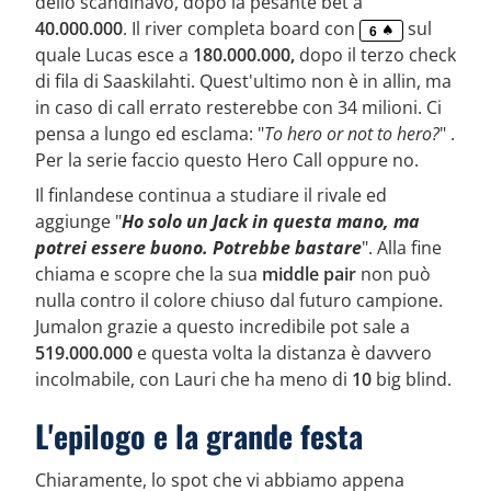
dello scandinavo, dopo la pesante bet a
40.000.000
. Il river completa board con
sul
6
quale Lucas esce a
180.000.000,
dopo il terzo check
di fila di Saaskilahti. Quest'ultimo non è in allin, ma
in caso di call errato resterebbe con 34 milioni. Ci
pensa a lungo ed esclama: "
To hero or not to hero?
" .
Per la serie faccio questo Hero Call oppure no.
Il finlandese continua a studiare il rivale ed
aggiunge "
Ho solo un Jack in questa mano, ma
potrei essere buono. Potrebbe bastare
". Alla fine
chiama e scopre che la sua
middle pair
non può
nulla contro il colore chiuso dal futuro campione.
Jumalon grazie a questo incredibile pot sale a
519.000.000
e questa volta la distanza è davvero
incolmabile, con Lauri che ha meno di
10
big blind.
L'epilogo e la grande festa
Chiaramente, lo spot che vi abbiamo appena