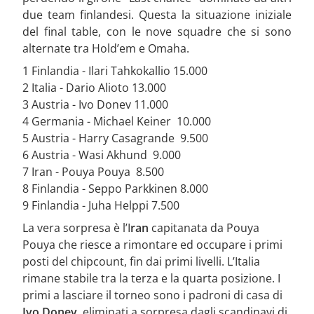
due team finlandesi. Questa la situazione iniziale
del final table, con le nove squadre che si sono
alternate tra Hold’em e Omaha.
1 Finlandia - Ilari Tahkokallio 15.000
2 Italia - Dario Alioto 13.000
3 Austria - Ivo Donev 11.000
4 Germania - Michael Keiner 10.000
5 Austria - Harry Casagrande 9.500
6 Austria - Wasi Akhund 9.000
7 Iran - Pouya Pouya 8.500
8 Finlandia - Seppo Parkkinen 8.000
9 Finlandia - Juha Helppi 7.500
La vera sorpresa è l’I
ran
capitanata da Pouya
Pouya che riesce a rimontare ed occupare i primi
posti del chipcount, fin dai primi livelli. L’Italia
rimane stabile tra la terza e la quarta posizione. I
primi a lasciare il torneo sono i padroni di casa di
Ivo Donev
, eliminati a sorpresa dagli scandinavi di