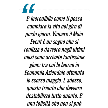
E' incredibile come ti possa
cambiare la vita nel giro di
pochi giorni. Vincere il Main
Event è un sogno che si
realizza e davvero negli ultimi
mesi sono arrivate tantissime
gioie: tra cui la laurea in
Economia Aziendale ottenuta
lo scorso maggio. E adesso,
questo trionfo che davvero
destabilizza tutto quanto. E'
una felicità che non si può