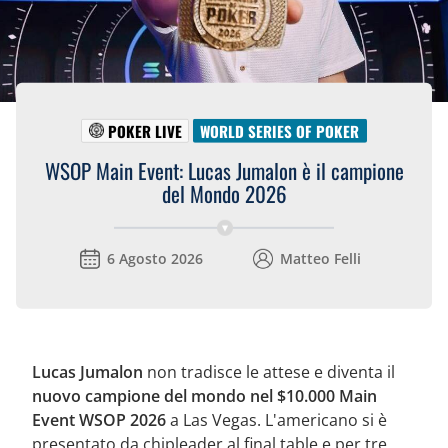
POKER LIVE
WORLD SERIES OF POKER
WSOP Main Event: Lucas Jumalon è il campione
del Mondo 2026
6 Agosto 2026
Matteo Felli
Lucas Jumalon
non tradisce le attese e diventa il
nuovo campione del mondo nel $10.000 Main
Event WSOP 2026
a Las Vegas. L'americano si è
presentato da chipleader al final table e per tre