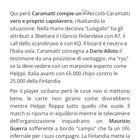
Qui però
Caramatti compie un
vero e proprio capolavoro
, ribaltando la
situazione. Nella mano decisiva “Luisgallo” ha gli
attributi a 3bettare il rilancio finlandese con A7, il
call dello scandinavo è con KQ. Il board è neutro e
l’Italia vola. Caramatti consegna a
Dario Alioto
il
testimone da una posizione di vantaggio, ma “ryu”
se la deve vedere con un marpione esperto come
Helppi. Italia avanti con 65.000 chips contro le
25.000 della Finlandia.
Per il player siciliano però le cose non si mettono
bene, le carte non girano come dovrebbero
mentre Helppi floppa tutto quello che vuole. Il
match si riporta in equilibrio mentre le telecamere
dell’organizzazione inquadrano un
Maurizio
Guerra
sofferente a bordo “campo” che fa un tifo
infernale per i suoi compagni. La Finlandia mette la