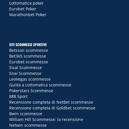
Lottomatica poker
Eurobet Poker
Marathonbet Poker
SITI SCOMMESSE SPORTIVE
Betsson scommesse
Bet365 scommesse
Eurobet scommesse
Sisal Scommesse
Snai Scommesse
LeoVegas scommesse
Guida a Lottomatica scommesse
Pokerstars Scommesse
888 Sport
Recensione completa di NetBet scommesse
Recensione completa di Goldbet scommesse
Bwin scommesse
William Hill Scommesse: la recensione
Netwin scommesse