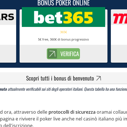
BONUS POKER ONLINE
365€
5€ free, 360€ di bonus progressivo
VERIFICA
Scopri tutti i bonus di benvenuto
nuto
attualmente verificabili sui siti degli operatori italiani. Questa tabella ha una funzion
ed ora, attraverso delle
protocolli di sicurezza
oramai collauda
 pagina e rivivere il poker live anche nel casinò italiano pi
o dell'iscrizione.