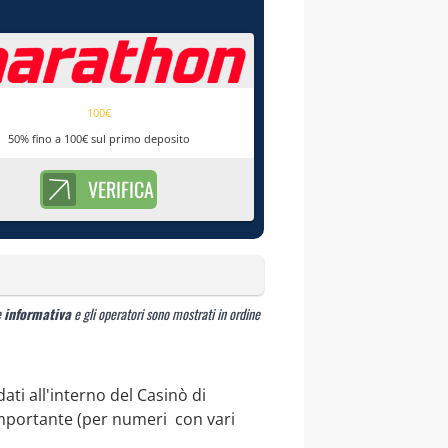
100€
50% fino a 100€ sul primo deposito
VERIFICA
e
informativa
e gli operatori sono mostrati in ordine
ti all'interno del Casinò di
ù importante (per numeri con vari