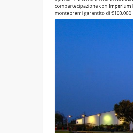
compartecipazione con
Imperium 
montepremi garantito di €100.000 