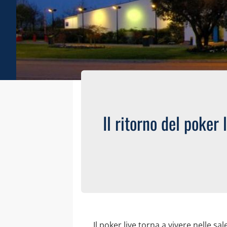
Il ritorno del poker
Il poker live torna a vivere nelle sal