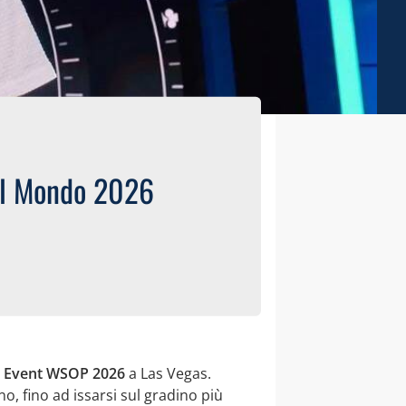
el Mondo 2026
n Event WSOP 2026
a Las Vegas.
o, fino ad issarsi sul gradino più