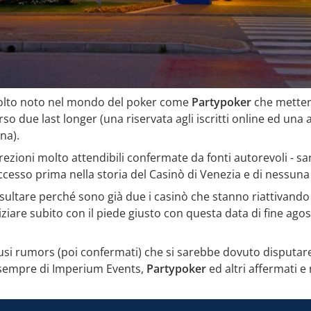
olto noto nel mondo del poker come
Partypoker
che metterà
rso due last longer (una riservata agli iscritti online ed una 
na).
ezioni molto attendibili confermate da fonti autorevoli - sar
ccesso prima nella storia del Casinò di Venezia e di nessuna 
esultare perché sono già due i casinò che stanno riattivando l
are subito con il piede giusto con questa data di fine agos
fusi rumors (poi confermati) che si sarebbe dovuto disputa
 sempre di Imperium Events,
Partypoker
ed altri affermati e 