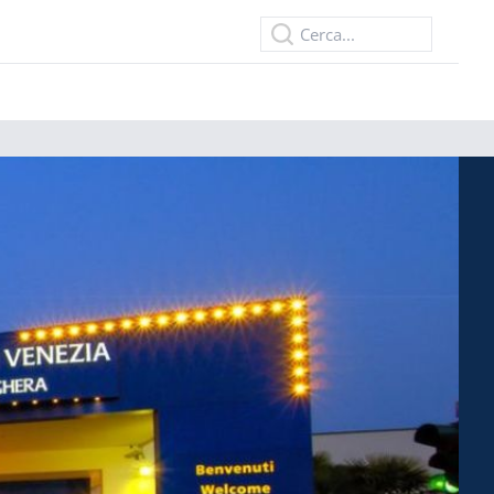
Search for: