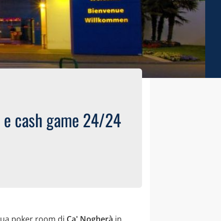
nei e cash game 24/24
 sua poker room di
Ca' Nogherà
in