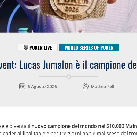
POKER LIVE
WORLD SERIES OF POKER
ent: Lucas Jumalon è il campione d
6 Agosto 2026
Matteo Felli
se e diventa il
nuovo campione del mondo nel $10.000 Mai
eader al final table e per tre giorni non è mai sceso dal tron