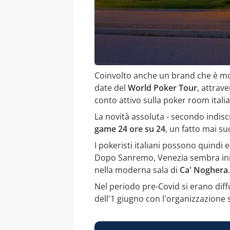
Coinvolto anche un brand che è m
date del
World Poker Tour
, attrave
conto attivo sulla poker room italia
La novità assoluta - secondo indiscr
game 24 ore su 24
, un fatto mai su
I pokeristi italiani possono quindi 
Dopo Sanremo, Venezia sembra inizi
nella moderna sala di
Ca' Noghera
.
Nel periodo pre-Covid si erano dif
dell'1 giugno con l'organizzazione