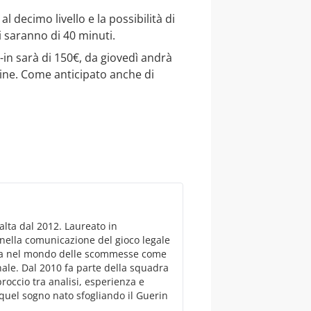
 al decimo livello e la possibilità di
lli saranno di 40 minuti.
y-in sarà di 150€, da giovedì andrà
line. Come anticipato anche di
Malta dal 2012. Laureato in
 nella comunicazione del gioco legale
lavora nel mondo delle scommesse come
ale. Dal 2010 fa parte della squadra
roccio tra analisi, esperienza e
quel sogno nato sfogliando il Guerin