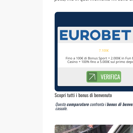
7.100€
Fino a 100€ di Bonus Sport + 2.000€ in Fun
Casino + 100% fino a 5.000€ sul primo dep
VERIFICA
Scopri tutti i bonus di benvenuto
Questo
comparatore
confronta i
bonus di benve
casuale.