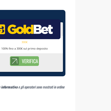
300€
100% fino a 300€ sul primo deposito
VERIFICA
e
informativa
e gli operatori sono mostrati in ordine