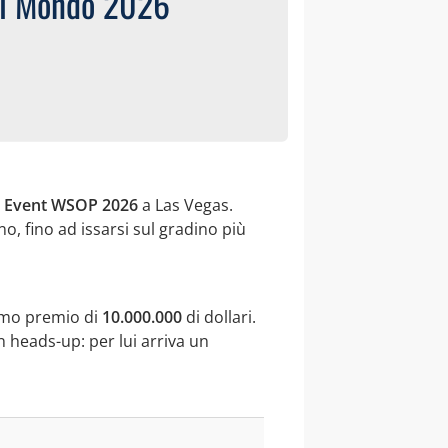
el Mondo 2026
n Event WSOP 2026
a Las Vegas.
o, fino ad issarsi sul gradino più
rimo premio di
10.000.000
di dollari.
 heads-up: per lui arriva un