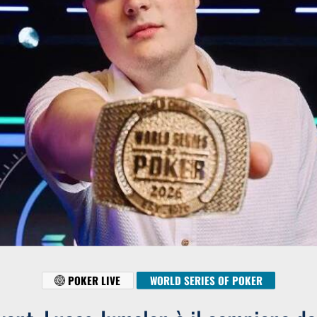
POKER LIVE
WORLD SERIES OF POKER