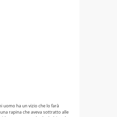
ni uomo ha un vizio che lo farà
una rapina che aveva sottratto alle