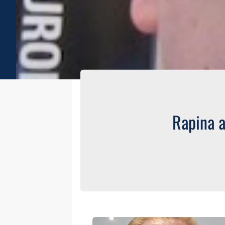
Rapina al