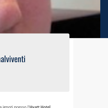
malviventi
 ignoti presso l'
Hyatt Hotel